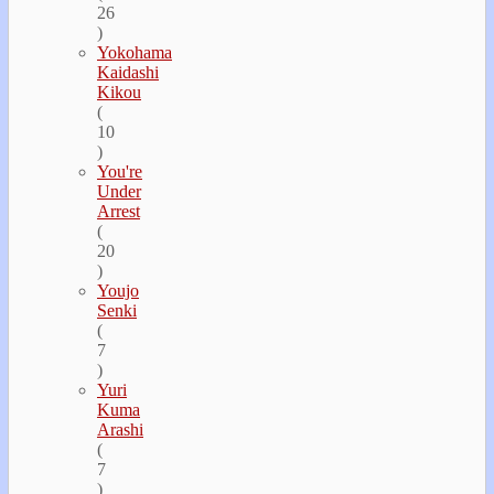
26
)
Yokohama
Kaidashi
Kikou
(
10
)
You're
Under
Arrest
(
20
)
Youjo
Senki
(
7
)
Yuri
Kuma
Arashi
(
7
)