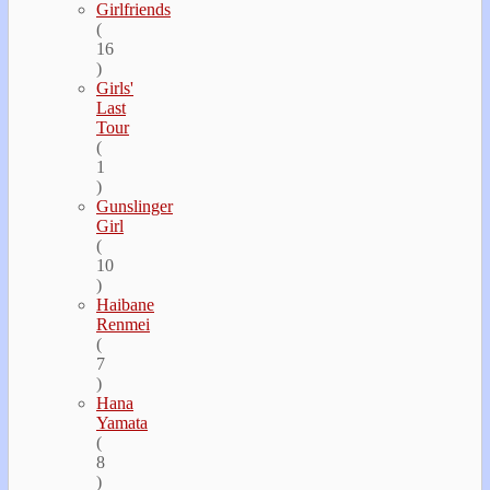
Girlfriends
(
16
)
Girls'
Last
Tour
(
1
)
Gunslinger
Girl
(
10
)
Haibane
Renmei
(
7
)
Hana
Yamata
(
8
)