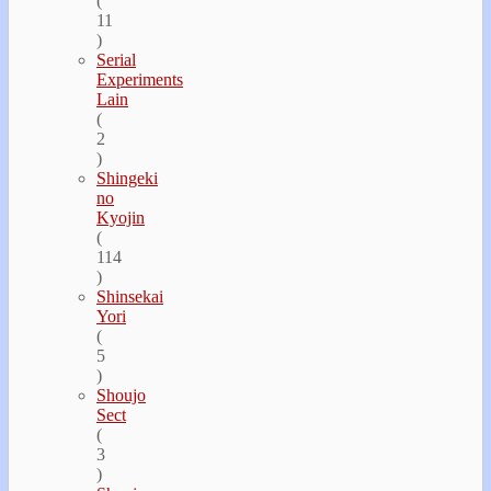
(
11
)
Serial
Experiments
Lain
(
2
)
Shingeki
no
Kyojin
(
114
)
Shinsekai
Yori
(
5
)
Shoujo
Sect
(
3
)