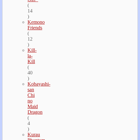
(
14
)
Kemono
Friends
(
12
)
Kill-
la-
Kill
(
40
)
Kobayashi-
san
Chi
no
Maid
Dragon
(
4
)
Kurau