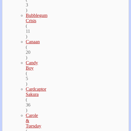
3
)
Bubblegum
Crisis
(
11
)
Canaan
(
20
)
Candy
Boy
(
5
)
Cardcaptor
Sakura
(
36
)
Carole
&
Tuesday