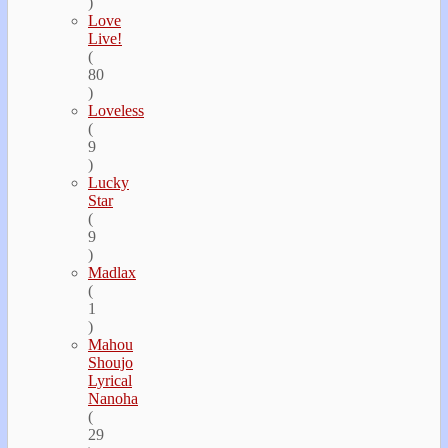
)
Love
Live!
(
80
)
Loveless
(
9
)
Lucky
Star
(
9
)
Madlax
(
1
)
Mahou
Shoujo
Lyrical
Nanoha
(
29