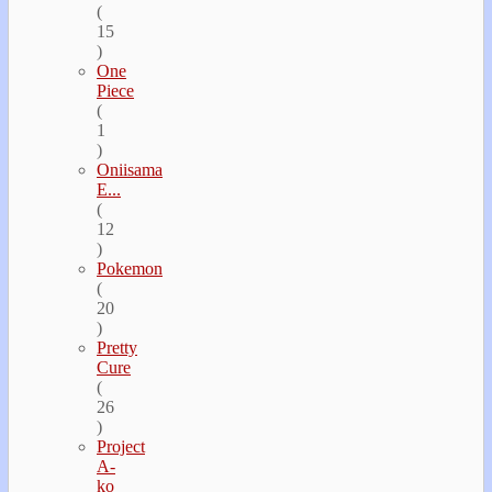
(
15
)
One
Piece
(
1
)
Oniisama
E...
(
12
)
Pokemon
(
20
)
Pretty
Cure
(
26
)
Project
A-
ko