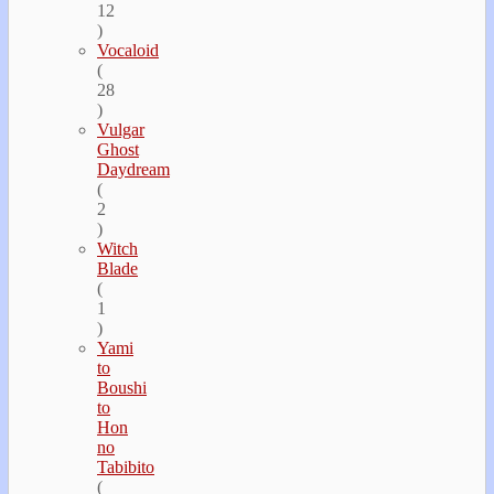
12
)
Vocaloid
(
28
)
Vulgar
Ghost
Daydream
(
2
)
Witch
Blade
(
1
)
Yami
to
Boushi
to
Hon
no
Tabibito
(