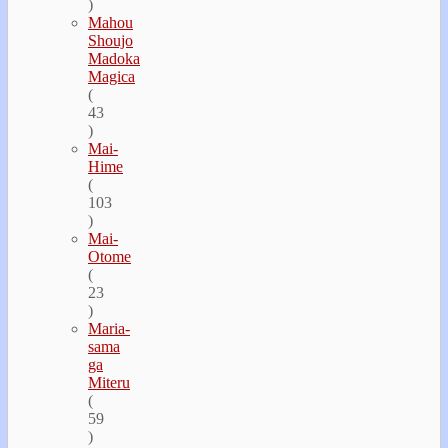
)
Mahou
Shoujo
Madoka
Magica
(
43
)
Mai-
Hime
(
103
)
Mai-
Otome
(
23
)
Maria-
sama
ga
Miteru
(
59
)