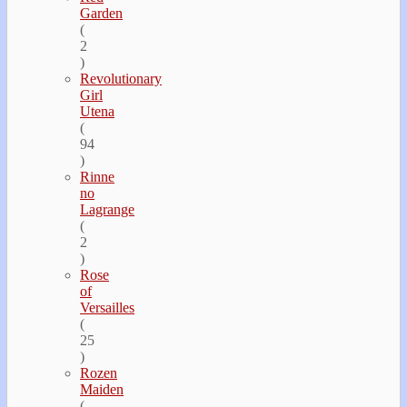
Garden
(
2
)
Revolutionary
Girl
Utena
(
94
)
Rinne
no
Lagrange
(
2
)
Rose
of
Versailles
(
25
)
Rozen
Maiden
(