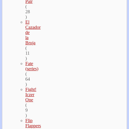
Pair
(
28
)
El
Cazador
de
la
Bruja
(
11
)
Fate
(series)
(
64
)
Fight!
Iczer
One
(
9
)
Flip
Flappers