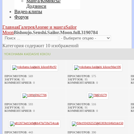
Манга/Комиксы/
Додзинси
Видео-клипы
Форум
Главная
Галерея
Аниме и манга
Sailor
Moon
Bishoujo.Senshi.Sailor.Moon.full.3190784
Категория содержит 10 изображений
YOKOHAMA KAIDASHI KIKOU
ПРОСМОТРОВ
: 569
ПРОСМОТРОВ
: 575
П
ЗАГРУЗОК
: 95
ЗАГРУЗОК
: 95
З
КОММЕНТАРИЕВ
: 0
КОММЕНТАРИЕВ
: 0
К
ПРОСМОТРОВ
: 593
ПРОСМОТРОВ
: 516
П
ЗАГРУЗОК
: 95
ЗАГРУЗОК
: 91
З
КОММЕНТАРИЕВ
: 0
КОММЕНТАРИЕВ
: 0
К
ПРОСМОТРОВ
: 443
ПРОСМОТРОВ
: 390