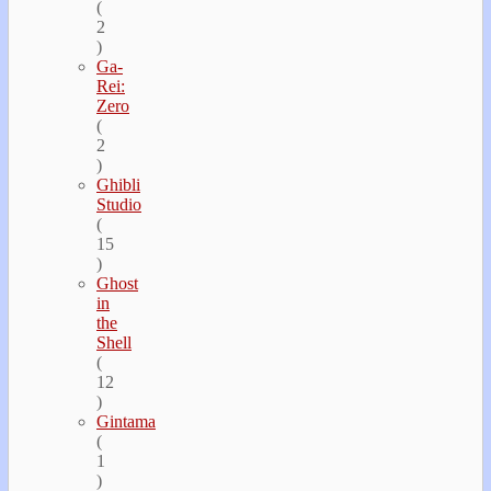
(
2
)
Ga-
Rei:
Zero
(
2
)
Ghibli
Studio
(
15
)
Ghost
in
the
Shell
(
12
)
Gintama
(
1
)