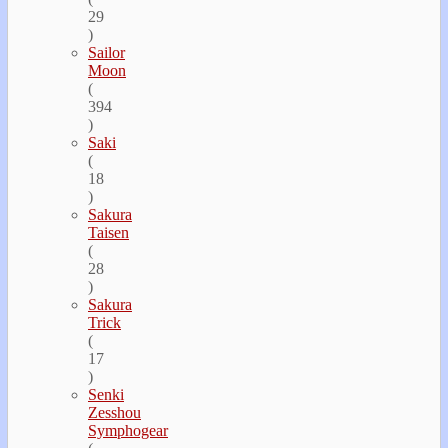
29
)
Sailor
Moon
(
394
)
Saki
(
18
)
Sakura
Taisen
(
28
)
Sakura
Trick
(
17
)
Senki
Zesshou
Symphogear