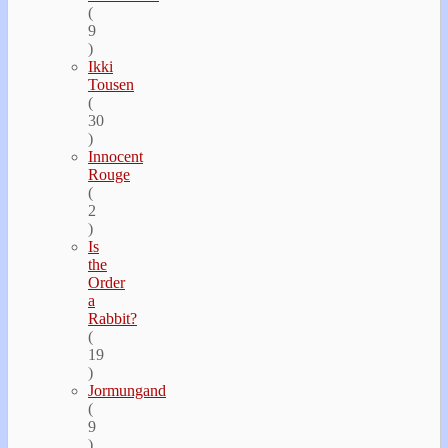
(
9
)
Ikki
Tousen
(
30
)
Innocent
Rouge
(
2
)
Is
the
Order
a
Rabbit?
(
19
)
Jormungand
(
9
)