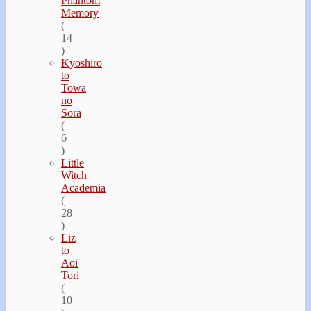
Phantom
Memory
(
14
)
Kyoshiro
to
Towa
no
Sora
(
6
)
Little
Witch
Academia
(
28
)
Liz
to
Aoi
Tori
(
10