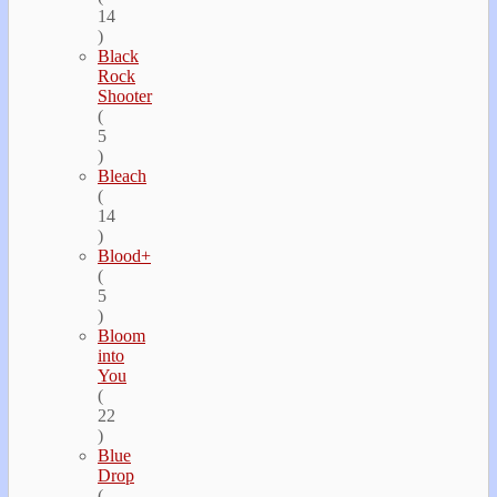
14
)
Black
Rock
Shooter
(
5
)
Bleach
(
14
)
Blood+
(
5
)
Bloom
into
You
(
22
)
Blue
Drop
(