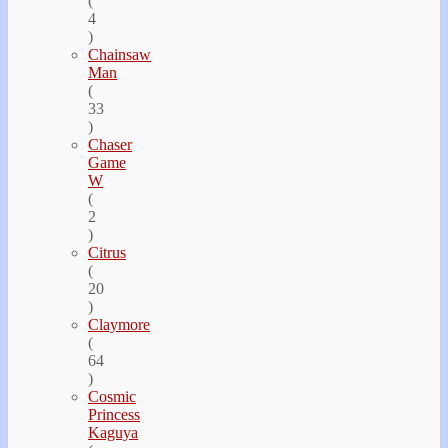
(
4
)
Chainsaw
Man
(
33
)
Chaser
Game
W
(
2
)
Citrus
(
20
)
Claymore
(
64
)
Cosmic
Princess
Kaguya