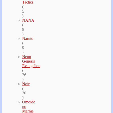
Tactics
(
5
)
NANA
(
8
)
Naruto
(
9
)
Neon
Genesis
Evangelion
(
26
)
Noir
(
30
)
Omoide
no
Marnie