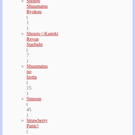
Shoujo
Shuumatsu
Ryokou
(
1
)
Shoujo☆Kageki
Revue
Starlight
(
7
)
Shuumatsu
no
Izetta
(
15
)
Simoun
(
45
)
Strawberry
Panic!
(