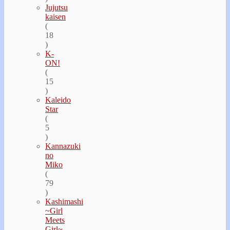
Jujutsu
kaisen
(
18
)
K-
ON!
(
15
)
Kaleido
Star
(
5
)
Kannazuki
no
Miko
(
79
)
Kashimashi
~Girl
Meets
Girl~