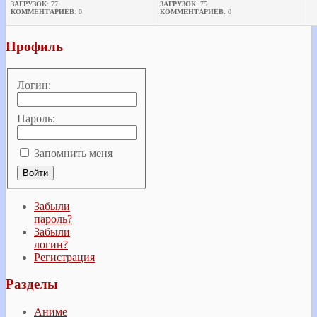
ЗАГРУЗОК
: 77
ЗАГРУЗОК
: 75
КОММЕНТАРИЕВ
: 0
КОММЕНТАРИЕВ
: 0
Профиль
Логин:
Пароль:
Запомнить меня
Забыли
пароль?
Забыли
логин?
Регистрация
Разделы
Аниме