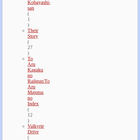
Kobayashi-
san
(
1
)
Their
Story
(
27
)
To
Aru
Kagaku
no
Railgun/To
Aru
Majutsu
no
Index
(
12
)
Valkyrie
Drive
(