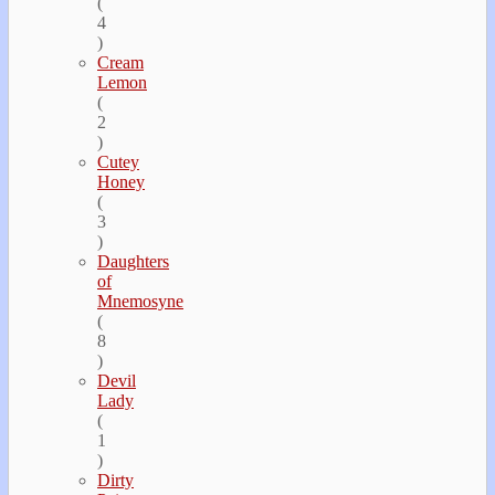
(
4
)
Cream
Lemon
(
2
)
Cutey
Honey
(
3
)
Daughters
of
Mnemosyne
(
8
)
Devil
Lady
(
1
)
Dirty