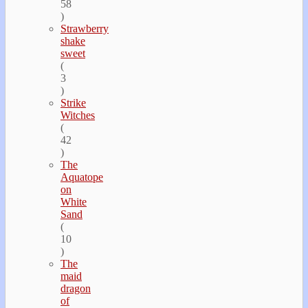
58
)
Strawberry
shake
sweet
(
3
)
Strike
Witches
(
42
)
The
Aquatope
on
White
Sand
(
10
)
The
maid
dragon
of