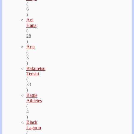
(
6
)
Aoi
Hana
(
28
)
Aria
(
3
)
Bakuretsu
Tenshi
(
33
)
Battle
Athletes
(
4
)
Black
Lagoon
(