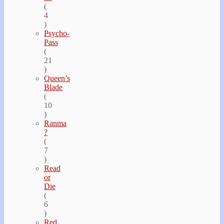
(
4
)
Psycho-
Pass
(
21
)
Queen’s
Blade
(
10
)
Ranma
?
(
7
)
Read
or
Die
(
6
)
Red