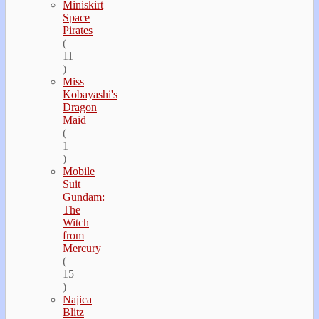
Miniskirt
Space
Pirates
(
11
)
Miss
Kobayashi's
Dragon
Maid
(
1
)
Mobile
Suit
Gundam:
The
Witch
from
Mercury
(
15
)
Najica
Blitz