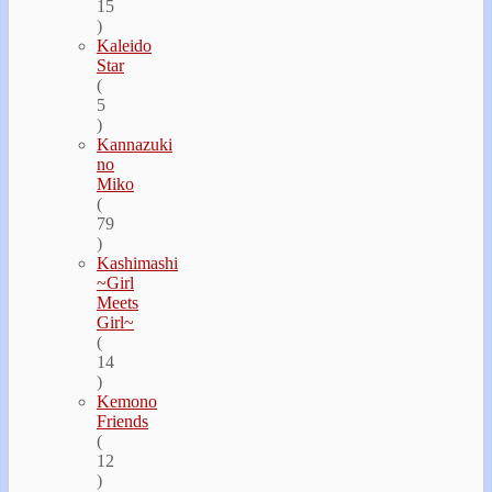
15
)
Kaleido
Star
(
5
)
Kannazuki
no
Miko
(
79
)
Kashimashi
~Girl
Meets
Girl~
(
14
)
Kemono
Friends
(
12
)