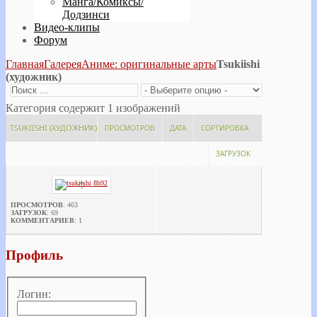
Манга/Комиксы/
Додзинси
Видео-клипы
Форум
Главная
Галерея
Аниме: оригинальные арты
Tsukiishi
(художник)
Категория содержит 1 изображений
TSUKIISHI (ХУДОЖНИК)
ПРОСМОТРОВ
ДАТА
СОРТИРОВКА
ЗАГРУЗОК
ПРОСМОТРОВ
: 463
ЗАГРУЗОК
: 69
КОММЕНТАРИЕВ
: 1
Профиль
Логин: