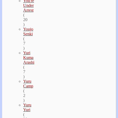
You're
Under
Arrest
(
20
)
Youjo
Senki
(
7
)
Yuri
Kuma
Arashi
(
7
)
Yuru
Camp
(
2
)
Yuru
Yuri
(