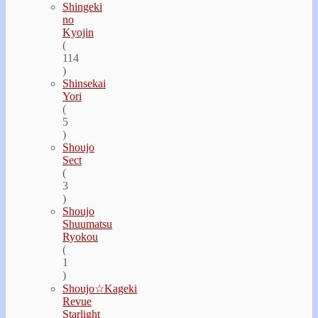
Shingeki
no
Kyojin
(
114
)
Shinsekai
Yori
(
5
)
Shoujo
Sect
(
3
)
Shoujo
Shuumatsu
Ryokou
(
1
)
Shoujo☆Kageki
Revue
Starlight