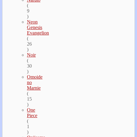
(
9
)
Neon
Genesis
Evangelion
(
26
)
Noir
(
30
)
Omoide
no
Marnie
(
15
)
One
Piece
(
1
)