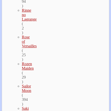
94
)
Rinne
no
Lagrange
(
2
)
Rose
of
Versailles
(
25
)
Rozen
Maiden
(
29
)
Sailor
Moon
(
394
)
Saki