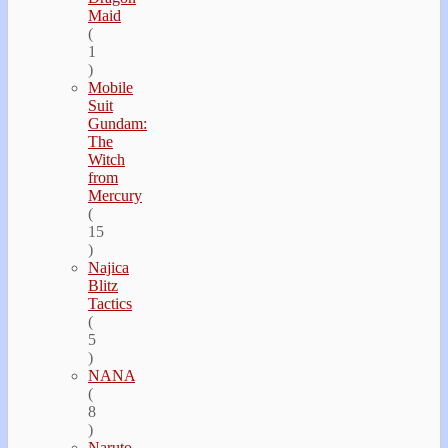
Maid
(
1
)
Mobile
Suit
Gundam:
The
Witch
from
Mercury
(
15
)
Najica
Blitz
Tactics
(
5
)
NANA
(
8
)
Naruto