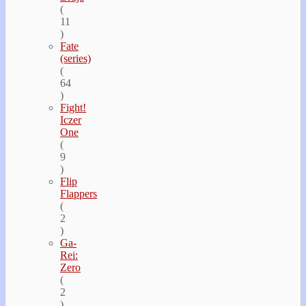
(
11
)
Fate
(series)
(
64
)
Fight!
Iczer
One
(
9
)
Flip
Flappers
(
2
)
Ga-
Rei:
Zero
(
2
)