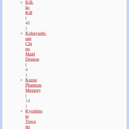
Kill-
la-
Kill
(
40
)
Kobayashi-
san
Chi
no
Maid
Dragon
(
4
)
Kurau
Phantom
Memory
(
14
)
Kyoshiro
to
Towa
no