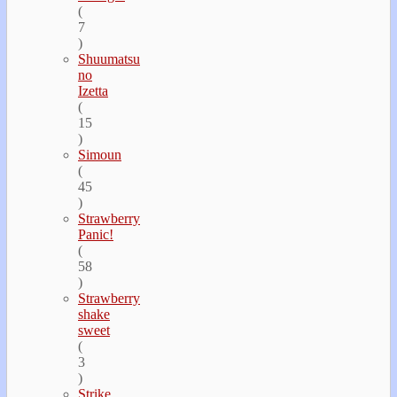
(
7
)
Shuumatsu
no
Izetta
(
15
)
Simoun
(
45
)
Strawberry
Panic!
(
58
)
Strawberry
shake
sweet
(
3
)
Strike