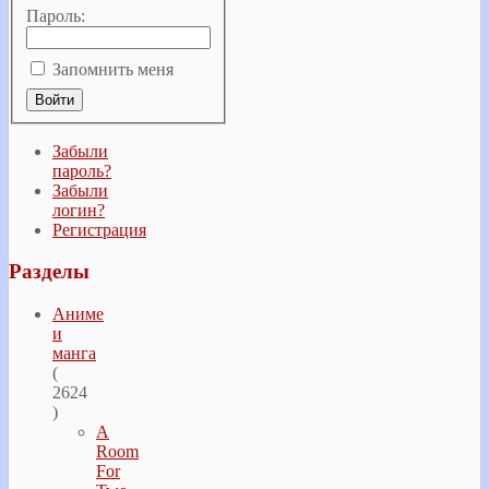
Пароль:
Запомнить меня
Забыли
пароль?
Забыли
логин?
Регистрация
Разделы
Аниме
и
манга
(
2624
)
A
Room
For