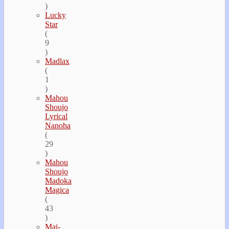
)
Lucky
Star
(
9
)
Madlax
(
1
)
Mahou
Shoujo
Lyrical
Nanoha
(
29
)
Mahou
Shoujo
Madoka
Magica
(
43
)
Mai-