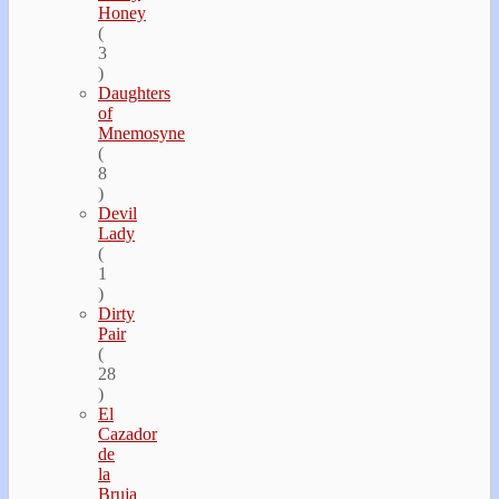
Honey
(
3
)
Daughters
of
Mnemosyne
(
8
)
Devil
Lady
(
1
)
Dirty
Pair
(
28
)
El
Cazador
de
la
Bruja