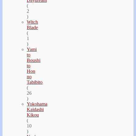
Daydream
(
2
)
Witch
Blade
(
1
)
Yami
to
Boushi
to
Hon
no
Tabibito
(
26
)
Yokohama
Kaidashi
Kikou
(
10
)