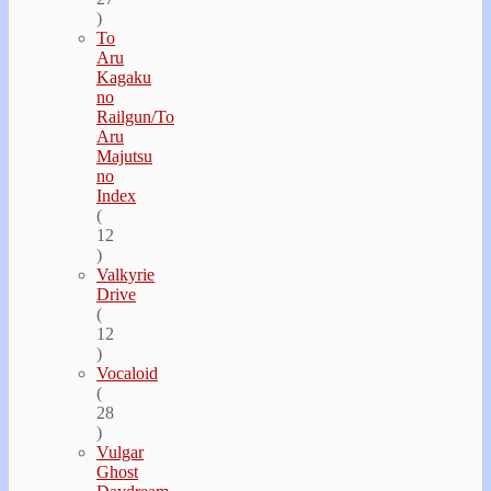
)
To
Aru
Kagaku
no
Railgun/To
Aru
Majutsu
no
Index
(
12
)
Valkyrie
Drive
(
12
)
Vocaloid
(
28
)
Vulgar
Ghost