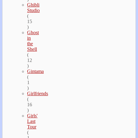
Ghibli
Studio
(
15
)
Ghost
in
the
Shell
(
12
)
Gintama
(
1
)
Girlfriends
(
16
)
Girls'
Last
Tour
(
1