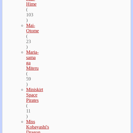
Hime
(
103
)
Mai-
Otome
(
23
)
Maria-
sama
ga
Miteru
(
59
)
Miniskirt
Space
Pirates
(
11
)
Miss
Kobayashi's
Dragon