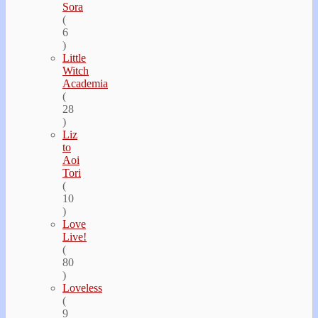
Sora
(
6
)
Little
Witch
Academia
(
28
)
Liz
to
Aoi
Tori
(
10
)
Love
Live!
(
80
)
Loveless
(
9