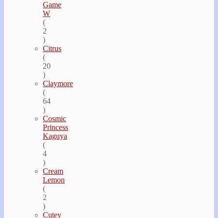
Game
W
(
2
)
Citrus
(
20
)
Claymore
(
64
)
Cosmic
Princess
Kaguya
(
4
)
Cream
Lemon
(
2
)
Cutey