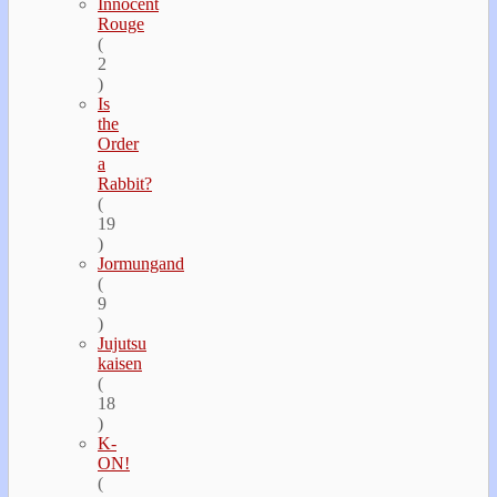
Innocent
Rouge
(
2
)
Is
the
Order
a
Rabbit?
(
19
)
Jormungand
(
9
)
Jujutsu
kaisen
(
18
)
K-
ON!
(