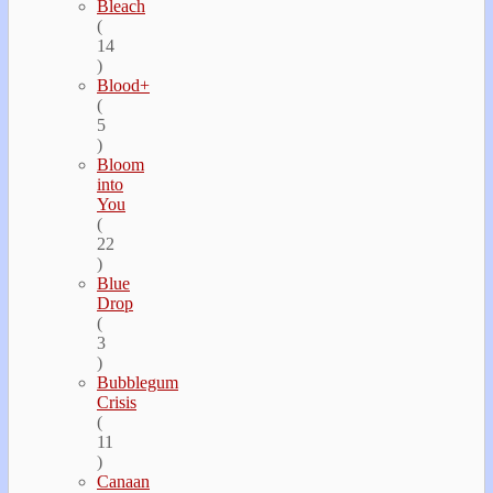
Bleach
(
14
)
Blood+
(
5
)
Bloom
into
You
(
22
)
Blue
Drop
(
3
)
Bubblegum
Crisis
(
11
)
Canaan