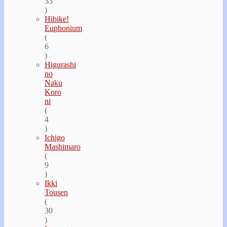
33
)
Hibike!
Euphonium
(
6
)
Higurashi
no
Naku
Koro
ni
(
4
)
Ichigo
Mashimaro
(
9
)
Ikki
Tousen
(
30
)