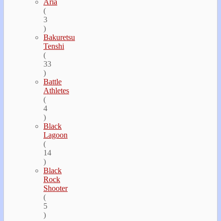
Aria
(
3
)
Bakuretsu
Tenshi
(
33
)
Battle
Athletes
(
4
)
Black
Lagoon
(
14
)
Black
Rock
Shooter
(
5
)