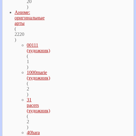
20
)
Аниме:
оригинальные
арты
(
2220
)
00111
(художник)
(
1
)
1000marie
(художник)
(
2
)
31
pacers
(художник)
(
2
)
40hara