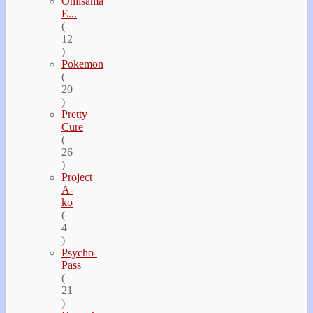
Oniisama
E...
(
12
)
Pokemon
(
20
)
Pretty
Cure
(
26
)
Project
A-
ko
(
4
)
Psycho-
Pass
(
21
)