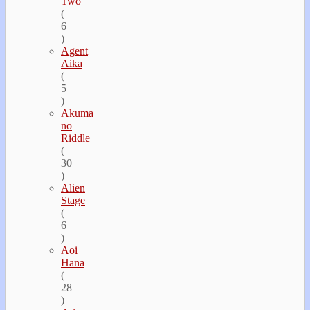
Two
(
6
)
Agent
Aika
(
5
)
Akuma
no
Riddle
(
30
)
Alien
Stage
(
6
)
Aoi
Hana
(
28
)