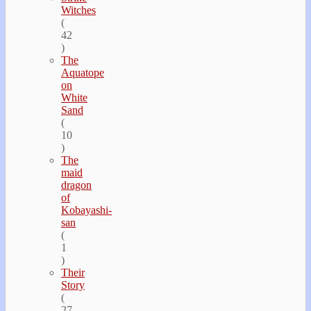
Witches
(
42
)
The
Aquatope
on
White
Sand
(
10
)
The
maid
dragon
of
Kobayashi-
san
(
1
)
Their
Story
(
27