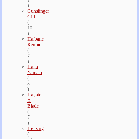
)
Gunslinger
Girl
(
10
)
Haibane
Renmei
(
7
)
Hana
Yamata
(
8
)
Hayate
Х
Blade
(
7
)
Hellsing
(