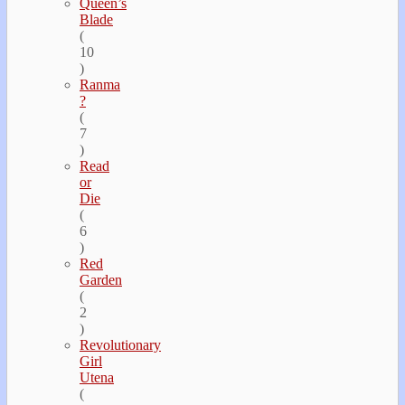
Queen’s
Blade
(
10
)
Ranma
?
(
7
)
Read
or
Die
(
6
)
Red
Garden
(
2
)
Revolutionary
Girl
Utena
(