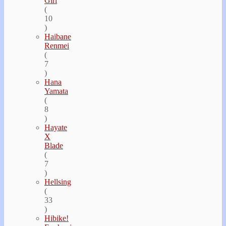
Girl
(
10
)
Haibane
Renmei
(
7
)
Hana
Yamata
(
8
)
Hayate
Х
Blade
(
7
)
Hellsing
(
33
)
Hibike!