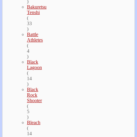
)
Bakuretsu
Tenshi
(
33
)
Battle
Athletes
(
4
)
Black
Lagoon
(
14
)
Black
Rock
Shooter
(
5
)
Bleach
(
14