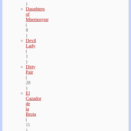
)
Daughters
of
Mnemosyne
(
8
)
Devil
Lady
(
1
)
Dirty
Pair
(
28
)
El
Cazador
de
la
Bruja
(
11
)