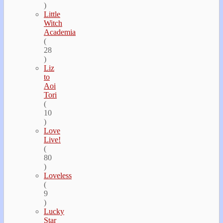
)
Little
Witch
Academia
(
28
)
Liz
to
Aoi
Tori
(
10
)
Love
Live!
(
80
)
Loveless
(
9
)
Lucky
Star