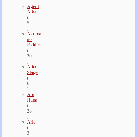
)
Agent
Aika
(
5
)
Akuma
no
Riddle
(
30
)
Alien
Stage
(
6
)
Aoi
Hana
(
28
)
Aria
(
3