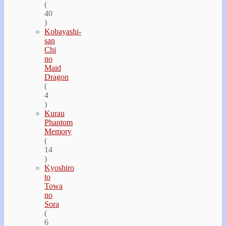
(
40
)
Kobayashi-
san
Chi
no
Maid
Dragon
(
4
)
Kurau
Phantom
Memory
(
14
)
Kyoshiro
to
Towa
no
Sora
(
6