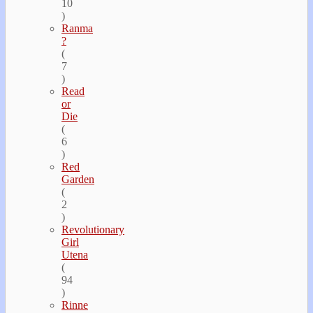
10
)
Ranma
?
(
7
)
Read
or
Die
(
6
)
Red
Garden
(
2
)
Revolutionary
Girl
Utena
(
94
)
Rinne