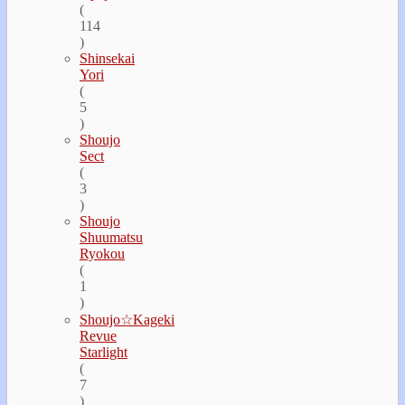
(
114
)
Shinsekai
Yori
(
5
)
Shoujo
Sect
(
3
)
Shoujo
Shuumatsu
Ryokou
(
1
)
Shoujo☆Kageki
Revue
Starlight
(
7
)