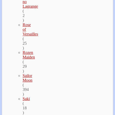
no
Lagrange
(
2
)
Rose
of
Versailles
(
25
)
Rozen
Maiden
(
29
)
Sailor
Moon
(
394
)
Saki
(
18
)