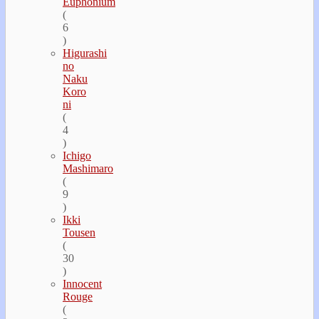
Euphonium
(
6
)
Higurashi
no
Naku
Koro
ni
(
4
)
Ichigo
Mashimaro
(
9
)
Ikki
Tousen
(
30
)
Innocent
Rouge
(