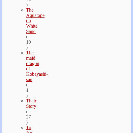
)
The
Aquatope
on
White
Sand
(
10
)
The
maid
dragon
of
Kobayashi-
san
(
1
)
Their
Story
(
27
)
To
Aru