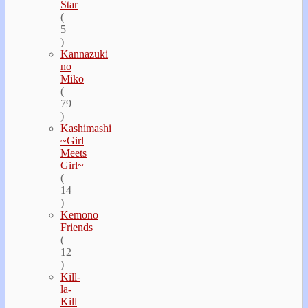
Star
(
5
)
Kannazuki
no
Miko
(
79
)
Kashimashi
~Girl
Meets
Girl~
(
14
)
Kemono
Friends
(
12
)
Kill-
la-
Kill