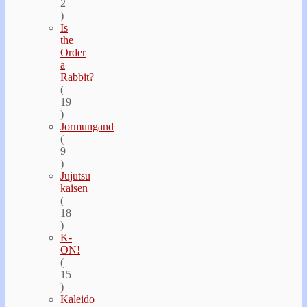
2
)
Is
the
Order
a
Rabbit?
(
19
)
Jormungand
(
9
)
Jujutsu
kaisen
(
18
)
K-
ON!
(
15
)
Kaleido