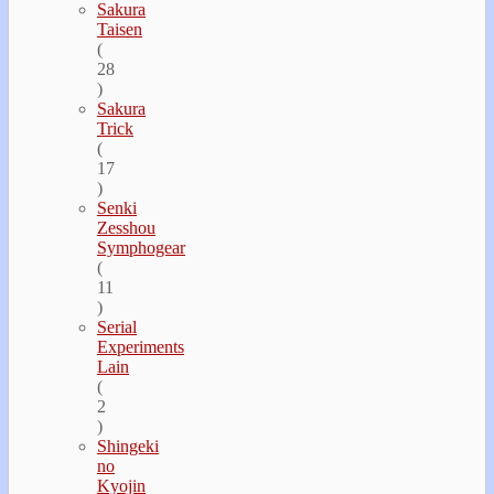
Sakura
Taisen
(
28
)
Sakura
Trick
(
17
)
Senki
Zesshou
Symphogear
(
11
)
Serial
Experiments
Lain
(
2
)
Shingeki
no
Kyojin