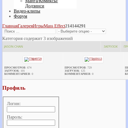
Манга/Комиксы/
Додзинси
Видео-клипы
Форум
Главная
Галерея
Игры
Mass Effect
214144291
Категория содержит 3 изображений
JASON CHAN
ЗАГРУЗОК
ПР
ПРОСМОТРОВ
: 674
ПРОСМОТРОВ
: 729
П
ЗАГРУЗОК
: 101
ЗАГРУЗОК
: 125
З
КОММЕНТАРИЕВ
: 0
КОММЕНТАРИЕВ
: 0
К
Профиль
Логин:
Пароль: