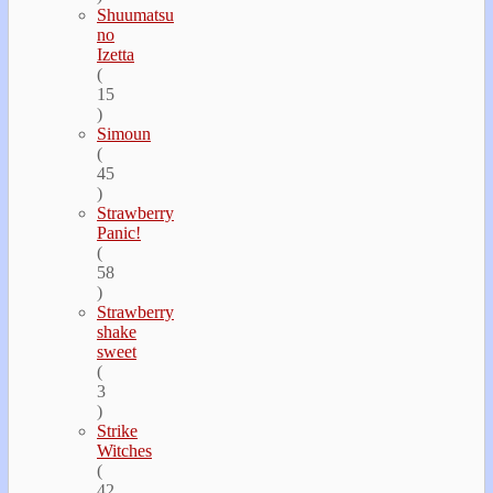
Shuumatsu
no
Izetta
(
15
)
Simoun
(
45
)
Strawberry
Panic!
(
58
)
Strawberry
shake
sweet
(
3
)
Strike
Witches
(
42