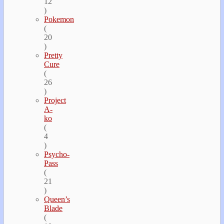
12
)
Pokemon
(
20
)
Pretty
Cure
(
26
)
Project
A-
ko
(
4
)
Psycho-
Pass
(
21
)
Queen’s
Blade
(