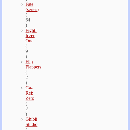
Fate
(series)
(
64
)
Fight!
Iczer
One
(
9
)
Flip
Flappers
(
2
)
Ga-
Rei:
Zero
(
2
)
Ghibli
Studio
(