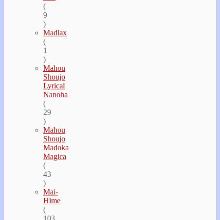
(
9
)
Madlax
(
1
)
Mahou
Shoujo
Lyrical
Nanoha
(
29
)
Mahou
Shoujo
Madoka
Magica
(
43
)
Mai-
Hime
(
103