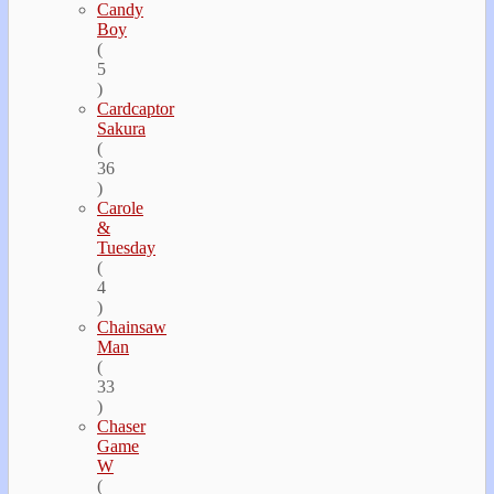
Candy
Boy
(
5
)
Cardcaptor
Sakura
(
36
)
Carole
&
Tuesday
(
4
)
Chainsaw
Man
(
33
)
Chaser
Game
W
(