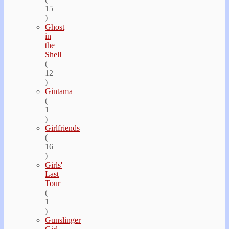
15
)
Ghost
in
the
Shell
(
12
)
Gintama
(
1
)
Girlfriends
(
16
)
Girls'
Last
Tour
(
1
)
Gunslinger