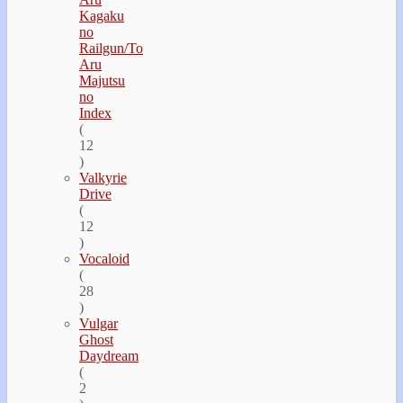
Kagaku
no
Railgun/To
Aru
Majutsu
no
Index
(
12
)
Valkyrie
Drive
(
12
)
Vocaloid
(
28
)
Vulgar
Ghost
Daydream
(
2