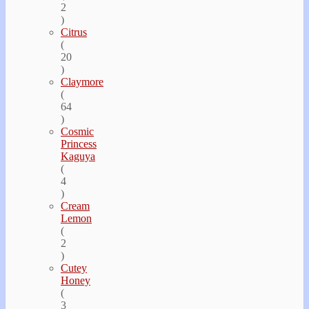
2
)
Citrus
(
20
)
Claymore
(
64
)
Cosmic
Princess
Kaguya
(
4
)
Cream
Lemon
(
2
)
Cutey
Honey
(
3