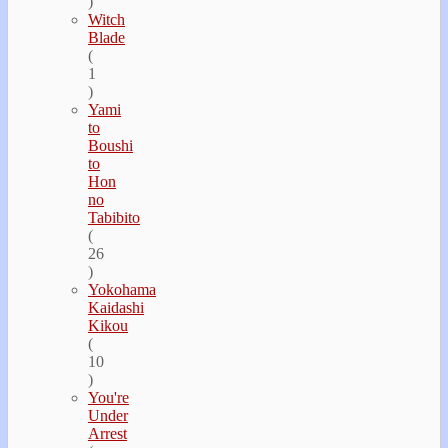
)
Witch
Blade
(
1
)
Yami
to
Boushi
to
Hon
no
Tabibito
(
26
)
Yokohama
Kaidashi
Kikou
(
10
)
You're
Under
Arrest