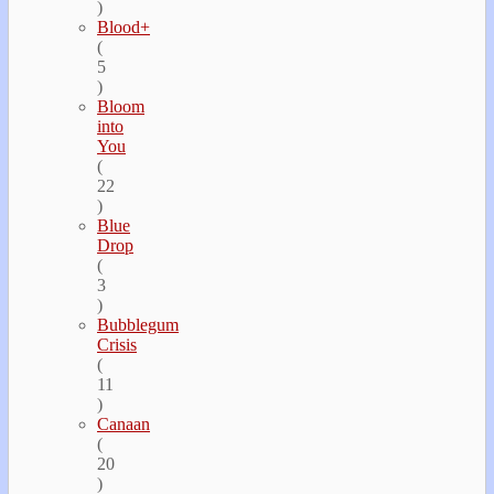
)
Blood+
(
5
)
Bloom
into
You
(
22
)
Blue
Drop
(
3
)
Bubblegum
Crisis
(
11
)
Canaan
(
20
)