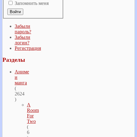
Запомнить меня
Забыли
пароль?
Забыли
логин?
Регистрация
Разделы
Аниме
и
манга
(
2624
)
A
Room
For
Two
(
6