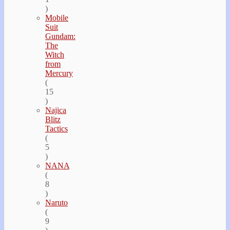
)
Mobile
Suit
Gundam:
The
Witch
from
Mercury
(
15
)
Najica
Blitz
Tactics
(
5
)
NANA
(
8
)
Naruto
(
9