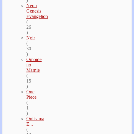
)
Neon
Genesis
Evangelion
(
26
)
Noir
(
30
)
Omoide
no
Marnie
(
15
)
One
Piece
(
1
)
Oniisama
E...
(