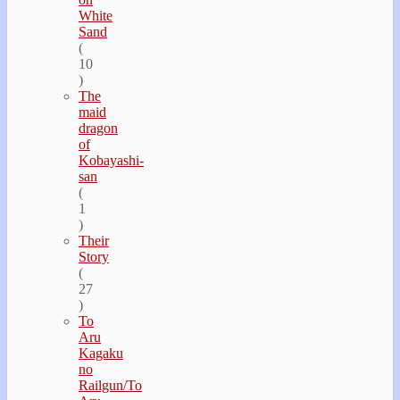
White
Sand
(
10
)
The
maid
dragon
of
Kobayashi-
san
(
1
)
Their
Story
(
27
)
To
Aru
Kagaku
no
Railgun/To