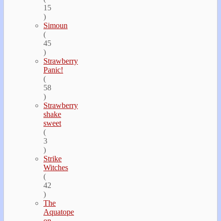
15
)
Simoun
(
45
)
Strawberry
Panic!
(
58
)
Strawberry
shake
sweet
(
3
)
Strike
Witches
(
42
)
The
Aquatope
on