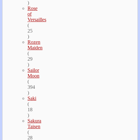
)
Rose
of
Versailles
(
25
)
Rozen
Maiden
(
29
)
Sailor
Moon
(
394
)
Saki
(
18
)
Sakura
Taisen
(
28