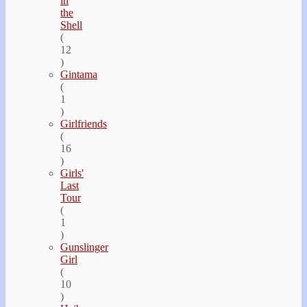
in
the
Shell
(
12
)
Gintama
(
1
)
Girlfriends
(
16
)
Girls'
Last
Tour
(
1
)
Gunslinger
Girl
(
10
)