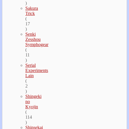
)
Sakura
Trick
(
17
)
Senki
Zesshou
Symphogear
(
11
)
Serial
Experiments
Lain
(
2
)
Shingeki
no
Kyojin
(
114
)
Shinsekai