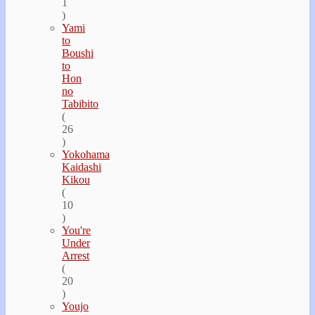
1
)
Yami
to
Boushi
to
Hon
no
Tabibito
(
26
)
Yokohama
Kaidashi
Kikou
(
10
)
You're
Under
Arrest
(
20
)
Youjo