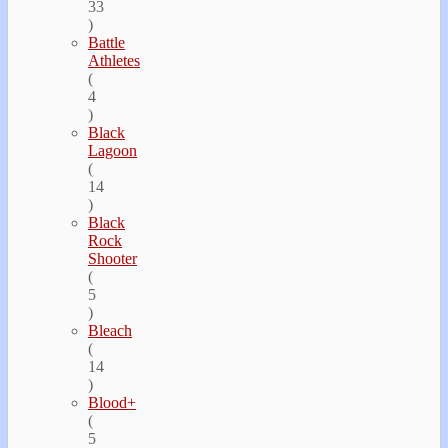
33
)
Battle
Athletes
(
4
)
Black
Lagoon
(
14
)
Black
Rock
Shooter
(
5
)
Bleach
(
14
)
Blood+
(
5