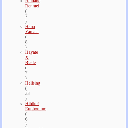
Haibane
Renmei
(
7
)
Hana
Yamata
(
8
)
Hayate
Х
Blade
(
7
)
Hellsing
(
33
)
Hibike!
Euphonium
(
6
)