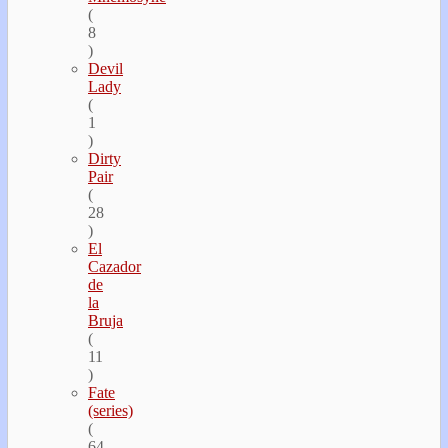
(
8
)
Devil
Lady
(
1
)
Dirty
Pair
(
28
)
El
Cazador
de
la
Bruja
(
11
)
Fate
(series)
(
64