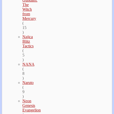
Gundam:
The
Witch
from
Mercury
(
15
)
Najica
Blitz
Tactics
(
5
)
NANA
(
8
)
Naruto
(
9
)
Neon
Genesis
Evangelion