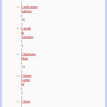
)
Cardcaptor
Sakura
(
36
)
Carole
&
Tuesday
(
4
)
Chainsaw
Man
(
33
)
Chaser
Game
W
(
2
)
Citrus
(