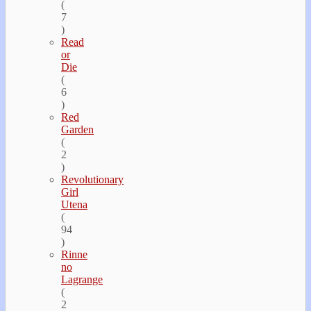
(
7
)
Read
or
Die
(
6
)
Red
Garden
(
2
)
Revolutionary
Girl
Utena
(
94
)
Rinne
no
Lagrange
(
2