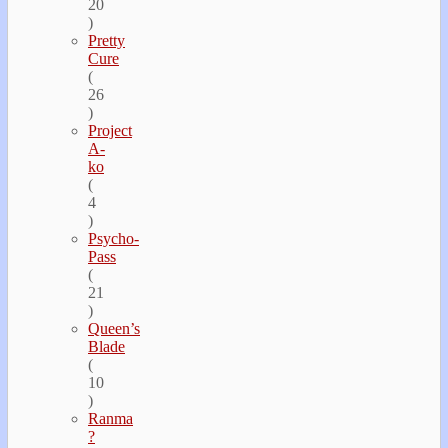
20
)
Pretty
Cure
(
26
)
Project
A-
ko
(
4
)
Psycho-
Pass
(
21
)
Queen’s
Blade
(
10
)
Ranma
?