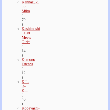
Kannazuki
no
Miko
(
79
)
Kashimashi
~Girl
Meets
Girl~
(
14
)
Kemono
Friends
(
12
)
Kill-
la-
Kill
(
40
)
Kobayashi-