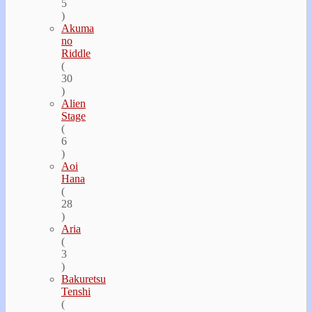
5
)
Akuma
no
Riddle
(
30
)
Alien
Stage
(
6
)
Aoi
Hana
(
28
)
Aria
(
3
)
Bakuretsu
Tenshi
(