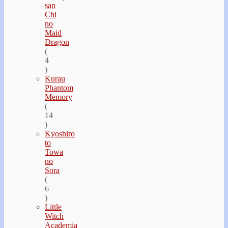
san
Chi
no
Maid
Dragon
(
4
)
Kurau
Phantom
Memory
(
14
)
Kyoshiro
to
Towa
no
Sora
(
6
)
Little
Witch
Academia