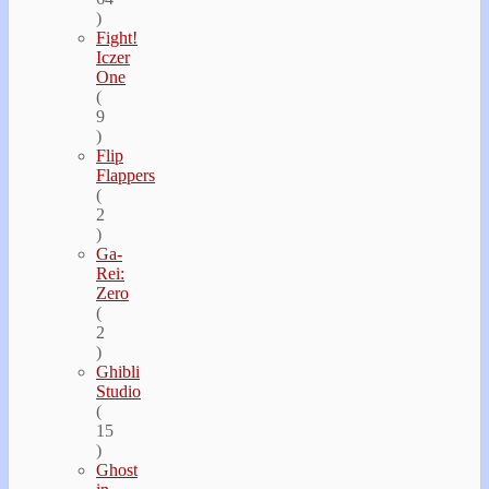
)
Fight!
Iczer
One
(
9
)
Flip
Flappers
(
2
)
Ga-
Rei:
Zero
(
2
)
Ghibli
Studio
(
15
)
Ghost