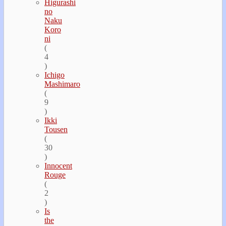
Higurashi
no
Naku
Koro
ni
(
4
)
Ichigo
Mashimaro
(
9
)
Ikki
Tousen
(
30
)
Innocent
Rouge
(
2
)
Is
the