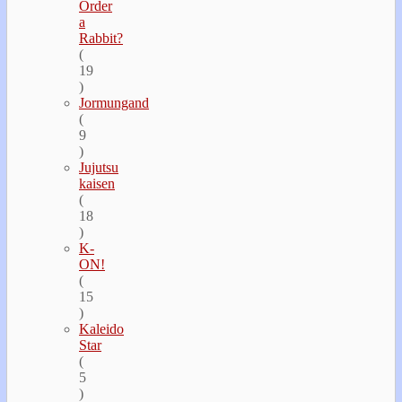
Order
a
Rabbit?
(
19
)
Jormungand
(
9
)
Jujutsu
kaisen
(
18
)
K-
ON!
(
15
)
Kaleido
Star
(
5
)