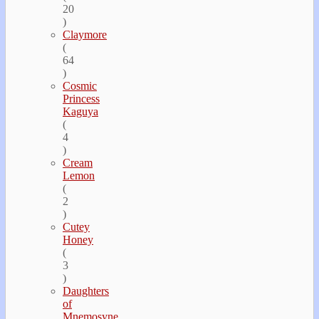
20
)
Claymore
(
64
)
Cosmic
Princess
Kaguya
(
4
)
Cream
Lemon
(
2
)
Cutey
Honey
(
3
)
Daughters
of
Mnemosyne