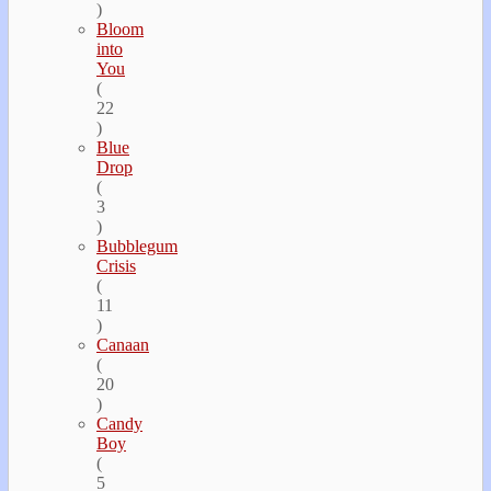
)
Bloom
into
You
(
22
)
Blue
Drop
(
3
)
Bubblegum
Crisis
(
11
)
Canaan
(
20
)
Candy
Boy
(
5