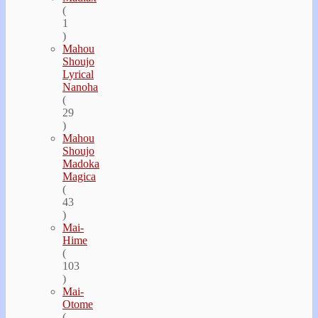
(
1
)
Mahou
Shoujo
Lyrical
Nanoha
(
29
)
Mahou
Shoujo
Madoka
Magica
(
43
)
Mai-
Hime
(
103
)
Mai-
Otome
(