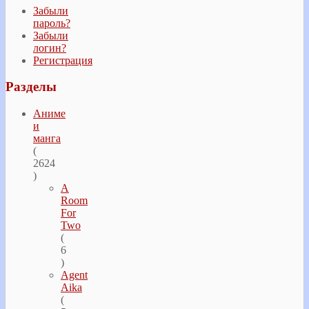
Забыли
пароль?
Забыли
логин?
Регистрация
Разделы
Аниме
и
манга
(
2624
)
A
Room
For
Two
(
6
)
Agent
Aika
(