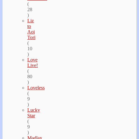
(
28
)
Liz
to
Aoi
Tori
(
10
)
Love
Live!
(
80
)
Loveless
(
9
)
Lucky
Star
(
9
)
Madlax