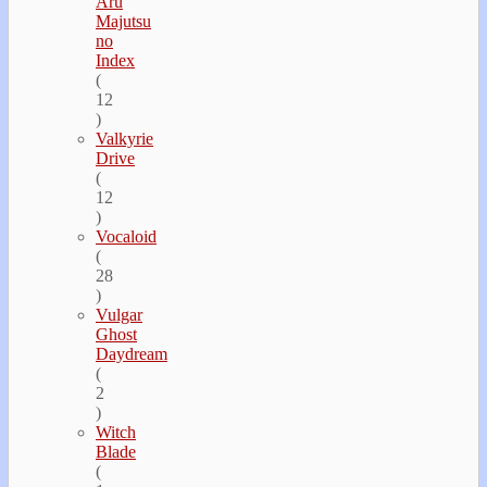
Aru
Majutsu
no
Index
(
12
)
Valkyrie
Drive
(
12
)
Vocaloid
(
28
)
Vulgar
Ghost
Daydream
(
2
)
Witch
Blade
(