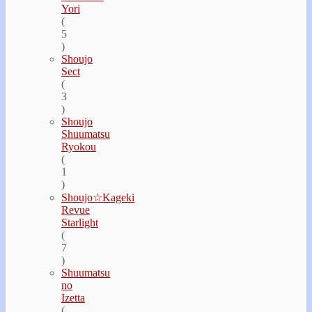
Yori
(
5
)
Shoujo
Sect
(
3
)
Shoujo
Shuumatsu
Ryokou
(
1
)
Shoujo☆Kageki
Revue
Starlight
(
7
)
Shuumatsu
no
Izetta
(