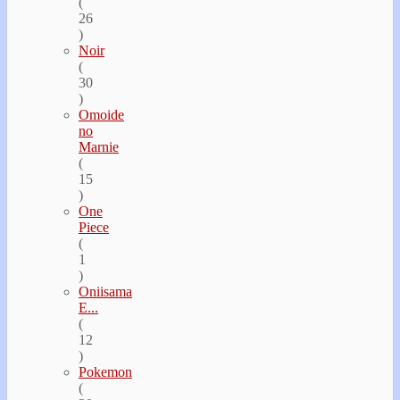
(
26
)
Noir
(
30
)
Omoide
no
Marnie
(
15
)
One
Piece
(
1
)
Oniisama
E...
(
12
)
Pokemon
(