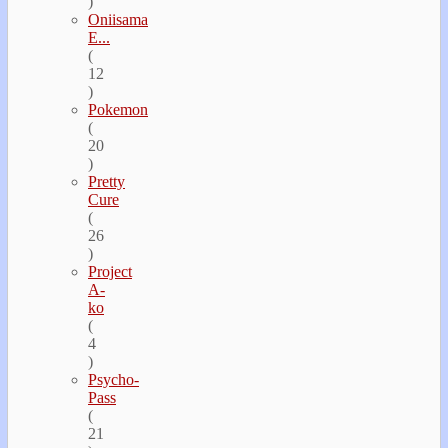
)
Oniisama
E...
(
12
)
Pokemon
(
20
)
Pretty
Cure
(
26
)
Project
A-
ko
(
4
)
Psycho-
Pass
(
21