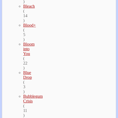
)
Bleach
(
14
)
Blood+
(
5
)
Bloom
into
You
(
22
)
Blue
Drop
(
3
)
Bubblegum
Crisis
(
11
)