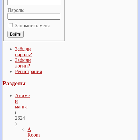
Пароль:
Запомнить меня
Забыли
пароль?
Забыли
логин?
Регистрация
Разделы
Аниме
и
манга
(
2624
)
A
Room