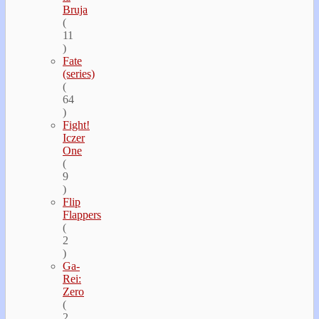
Bruja
(
11
)
Fate
(series)
(
64
)
Fight!
Iczer
One
(
9
)
Flip
Flappers
(
2
)
Ga-
Rei:
Zero
(
2