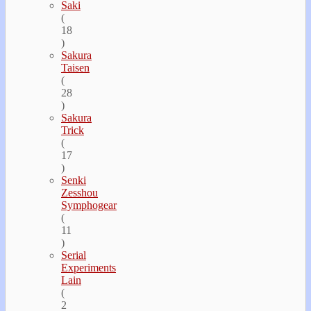
Saki
(
18
)
Sakura
Taisen
(
28
)
Sakura
Trick
(
17
)
Senki
Zesshou
Symphogear
(
11
)
Serial
Experiments
Lain
(
2