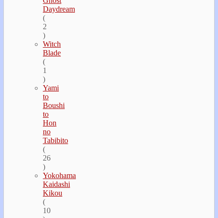
Ghost
Daydream
(
2
)
Witch
Blade
(
1
)
Yami
to
Boushi
to
Hon
no
Tabibito
(
26
)
Yokohama
Kaidashi
Kikou
(
10