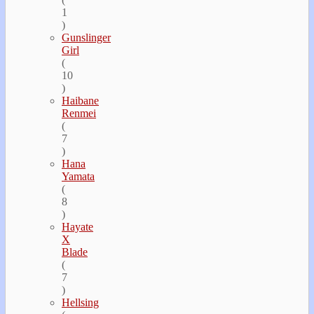
1
)
Gunslinger
Girl
(
10
)
Haibane
Renmei
(
7
)
Hana
Yamata
(
8
)
Hayate
Х
Blade
(
7
)
Hellsing