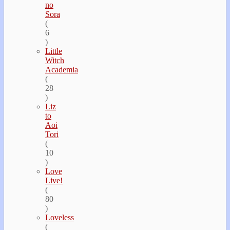
no
Sora
(
6
)
Little
Witch
Academia
(
28
)
Liz
to
Aoi
Tori
(
10
)
Love
Live!
(
80
)
Loveless
(