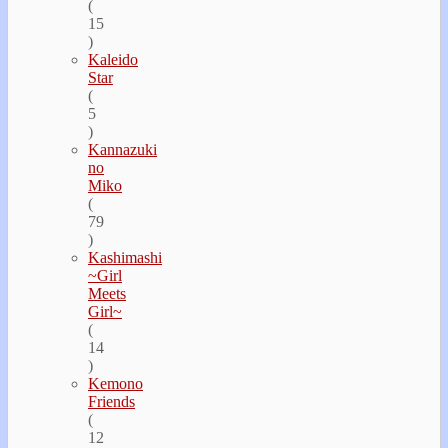
(
15
)
Kaleido
Star
(
5
)
Kannazuki
no
Miko
(
79
)
Kashimashi
~Girl
Meets
Girl~
(
14
)
Kemono
Friends
(
12