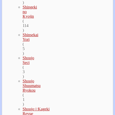
)
Shingeki
no
Kyojin
(
114
)
Shinsekai
Yori
(
5
)
Shoujo
Sect
(
3
)
Shoujo
Shuumatsu
Ryokou
(
1
)
Shoujo☆Kageki
Revue