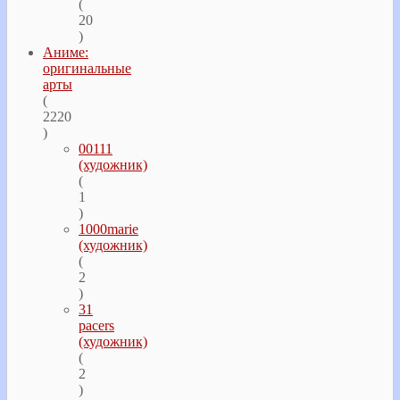
(
20
)
Аниме:
оригинальные
арты
(
2220
)
00111
(художник)
(
1
)
1000marie
(художник)
(
2
)
31
pacers
(художник)
(
2
)