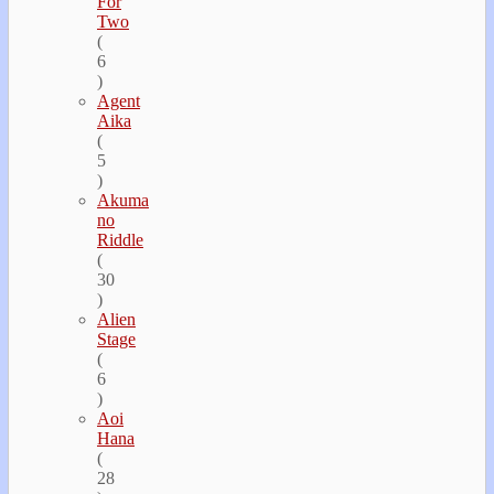
For
Two
(
6
)
Agent
Aika
(
5
)
Akuma
no
Riddle
(
30
)
Alien
Stage
(
6
)
Aoi
Hana
(
28