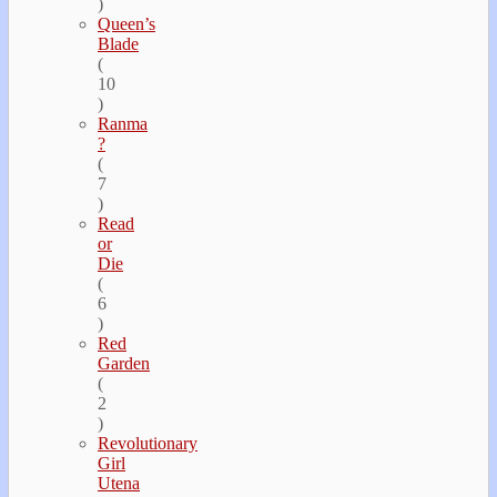
)
Queen’s
Blade
(
10
)
Ranma
?
(
7
)
Read
or
Die
(
6
)
Red
Garden
(
2
)
Revolutionary
Girl
Utena