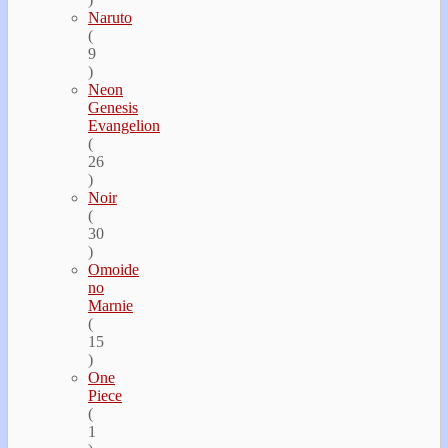
Naruto
(
9
)
Neon
Genesis
Evangelion
(
26
)
Noir
(
30
)
Omoide
no
Marnie
(
15
)
One
Piece
(
1