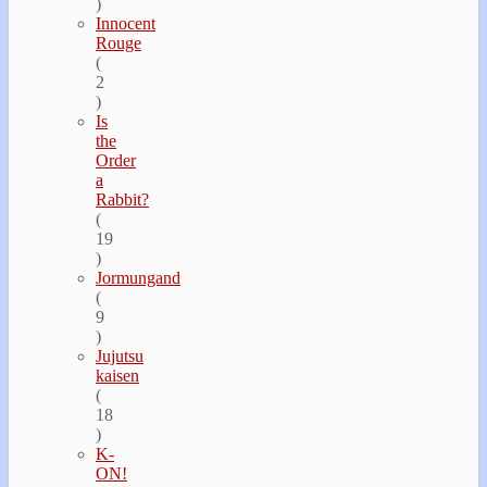
)
Innocent
Rouge
(
2
)
Is
the
Order
a
Rabbit?
(
19
)
Jormungand
(
9
)
Jujutsu
kaisen
(
18
)
K-
ON!