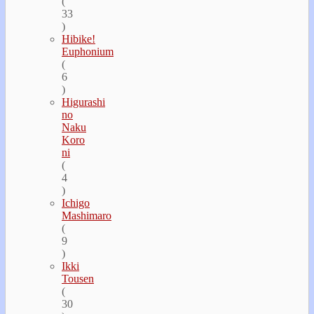
(
33
)
Hibike!
Euphonium
(
6
)
Higurashi
no
Naku
Koro
ni
(
4
)
Ichigo
Mashimaro
(
9
)
Ikki
Tousen
(
30