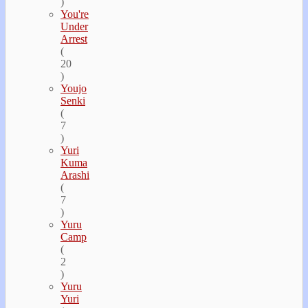
)
You're
Under
Arrest
(
20
)
Youjo
Senki
(
7
)
Yuri
Kuma
Arashi
(
7
)
Yuru
Camp
(
2
)
Yuru
Yuri