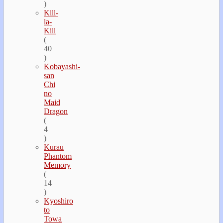
)
Kill-
la-
Kill
(
40
)
Kobayashi-
san
Chi
no
Maid
Dragon
(
4
)
Kurau
Phantom
Memory
(
14
)
Kyoshiro
to
Towa