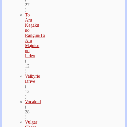
27
)
To
Aru
Kagaku
no
Railgun/To
Aru
Majutsu
no
Index
(
12
)
Valkyrie
Drive
(
12
)
Vocaloid
(
28
)
Vulgar