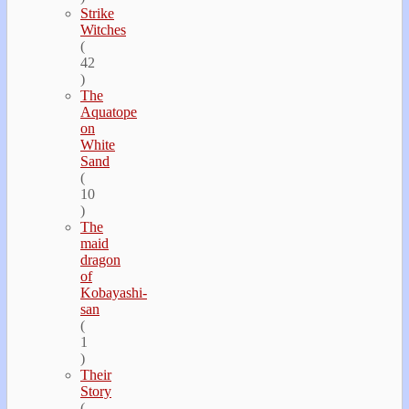
Strike
Witches
(
42
)
The
Aquatope
on
White
Sand
(
10
)
The
maid
dragon
of
Kobayashi-
san
(
1
)
Their
Story
(