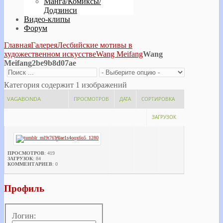
Манга/Комиксы/
Додзинси
Видео-клипы
Форум
Главная
Галерея
Лесбийские мотивы в
художественном искусстве
Wang Meifang
Wang
Meifang2be9b8d07ae
Категория содержит 1 изображений
VAGABONDA
ПРОСМОТРОВ
ДАТА
СОРТИРОВКА
ЗАГРУЗОК
ПРОСМОТРОВ
: 419
ЗАГРУЗОК
: 84
КОММЕНТАРИЕВ
: 0
Профиль
Логин: