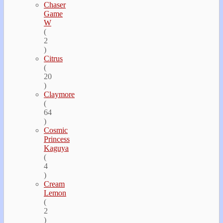
Chaser
Game
W
(
2
)
Citrus
(
20
)
Claymore
(
64
)
Cosmic
Princess
Kaguya
(
4
)
Cream
Lemon
(
2
)