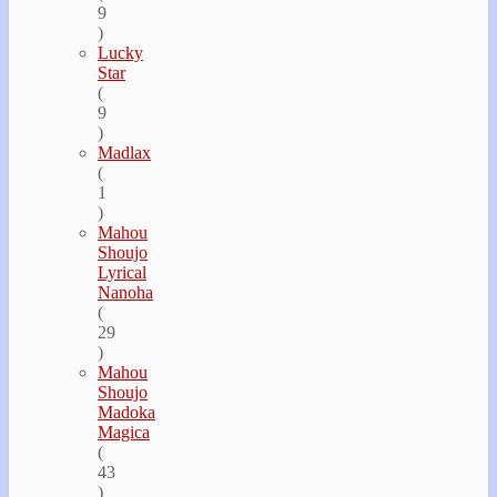
9
)
Lucky
Star
(
9
)
Madlax
(
1
)
Mahou
Shoujo
Lyrical
Nanoha
(
29
)
Mahou
Shoujo
Madoka
Magica
(
43
)