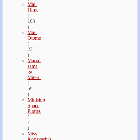
Mai-
Hime
(
103
)
Mai-
Otome
(
23
)
Maria-
sama
ga
Miteru
(
59
)
Miniskirt
Space
Pirates
(
11
)
Miss
Kobayashi's