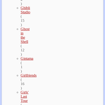
)
Ghibli
Studio
(
15
)
Ghost
in
the
Shell
(
12
)
Gintama
(
1
)
Girlfriends
(
16
)
Girls'
Last
Tour
(