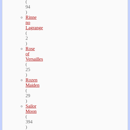
(
94
)
Rinne
no
Lagrange
(
2
)
Rose
of
Versailles
(
25
)
Rozen
Maiden
(
29
)
Sailor
Moon
(
394
)