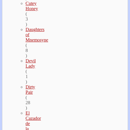
Cutey
Honey
(
3
)
Daughters
of
Mnemosyne
(
8
)
Devil
Lady
(
1
)
Dirty
Pair
(
28
)
El
Cazador
de
la