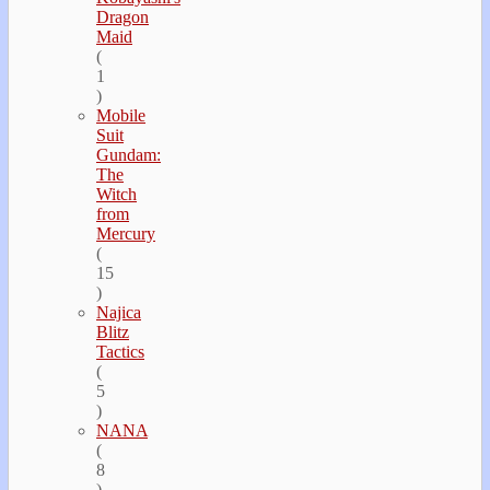
Dragon
Maid
(
1
)
Mobile
Suit
Gundam:
The
Witch
from
Mercury
(
15
)
Najica
Blitz
Tactics
(
5
)
NANA
(
8
)