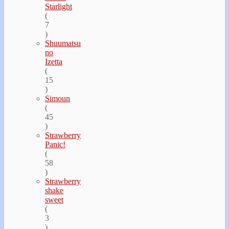
Starlight
(
7
)
Shuumatsu
no
Izetta
(
15
)
Simoun
(
45
)
Strawberry
Panic!
(
58
)
Strawberry
shake
sweet
(
3
)