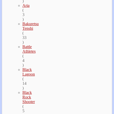
)
Aria
(
3
)
Bakuretsu
Tenshi
(
33
)
Battle
Athletes
(
4
)
Black
Lagoon
(
14
)
Black
Rock
Shooter
(
5