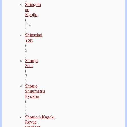
Shingeki
no
Kyojin
(
114
)
Shinsekai
Yori
(
5
)
Shoujo
Sect
(
3
)
Shoujo
Shuumatsu
Ryokou
(
1
)
Shoujo☆Kageki
Revue