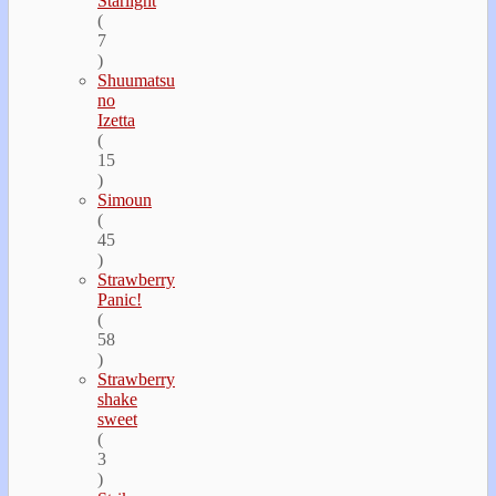
Starlight
(
7
)
Shuumatsu
no
Izetta
(
15
)
Simoun
(
45
)
Strawberry
Panic!
(
58
)
Strawberry
shake
sweet
(
3
)