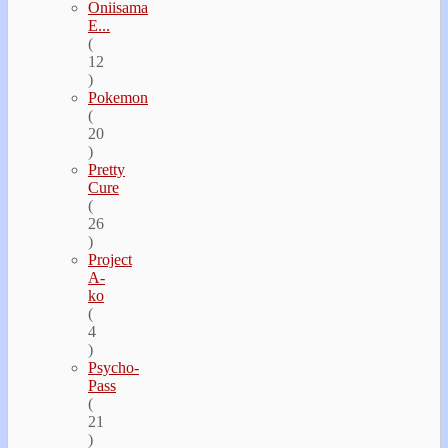
Oniisama
E...
(
12
)
Pokemon
(
20
)
Pretty
Cure
(
26
)
Project
A-
ko
(
4
)
Psycho-
Pass
(
21
)