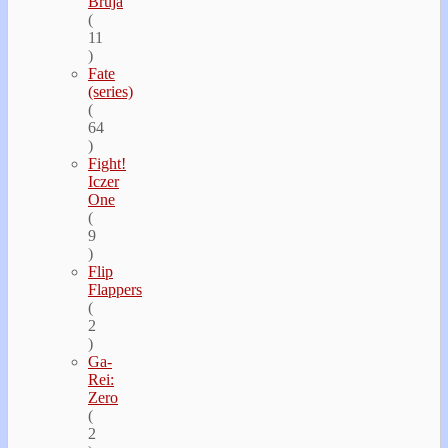
Bruja
(
11
)
Fate
(series)
(
64
)
Fight!
Iczer
One
(
9
)
Flip
Flappers
(
2
)
Ga-
Rei:
Zero
(
2