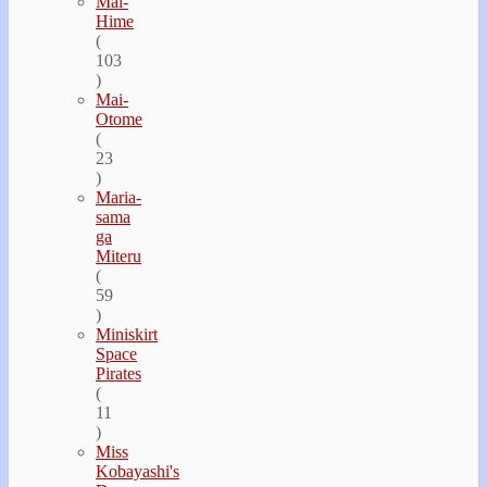
Mai-
Hime
(
103
)
Mai-
Otome
(
23
)
Maria-
sama
ga
Miteru
(
59
)
Miniskirt
Space
Pirates
(
11
)
Miss
Kobayashi's