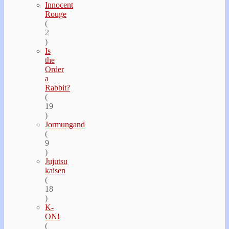
Innocent
Rouge
(
2
)
Is
the
Order
a
Rabbit?
(
19
)
Jormungand
(
9
)
Jujutsu
kaisen
(
18
)
K-
ON!
(