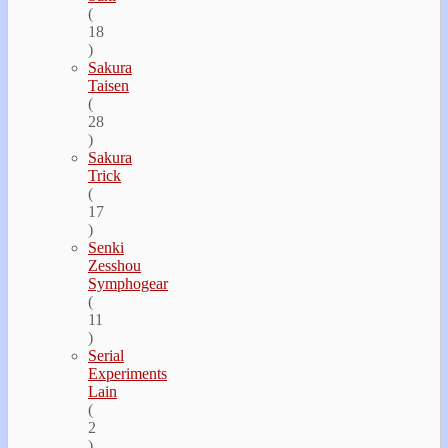
(
18
)
Sakura
Taisen
(
28
)
Sakura
Trick
(
17
)
Senki
Zesshou
Symphogear
(
11
)
Serial
Experiments
Lain
(
2
)