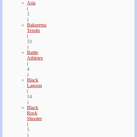
Aria
(
3
)
Bakuretsu
Tenshi
(
33
)
Battle
Athletes
(
4
)
Black
Lagoon
(
14
)
Black
Rock
Shooter
(
5
)