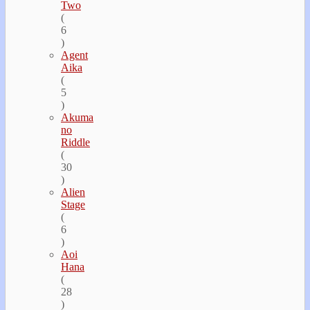
Two
(
6
)
Agent
Aika
(
5
)
Akuma
no
Riddle
(
30
)
Alien
Stage
(
6
)
Aoi
Hana
(
28
)