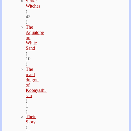
Strike
Witches
(
42
)
The
Aquatope
on
White
Sand
(
10
)
The
maid
dragon
of
Kobayashi-
san
(
1
)
Their
Story
(