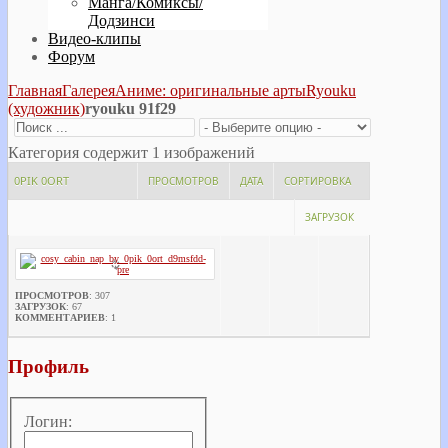
Манга/Комиксы/
Додзинси
Видео-клипы
Форум
Главная
Галерея
Аниме: оригинальные арты
Ryouku
(художник)
ryouku 91f29
Категория содержит 1 изображений
0PIK 0ORT
ПРОСМОТРОВ
ДАТА
СОРТИРОВКА
ЗАГРУЗОК
ПРОСМОТРОВ
: 307
ЗАГРУЗОК
: 67
КОММЕНТАРИЕВ
: 1
Профиль
Логин: