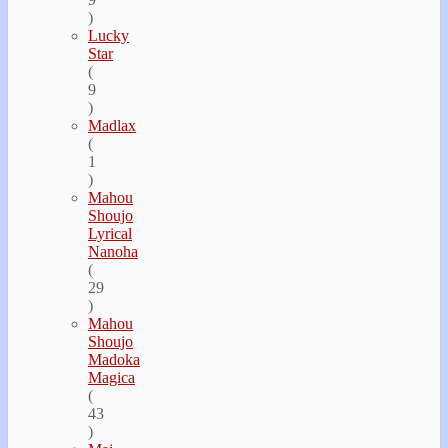
)
Lucky
Star
(
9
)
Madlax
(
1
)
Mahou
Shoujo
Lyrical
Nanoha
(
29
)
Mahou
Shoujo
Madoka
Magica
(
43
)