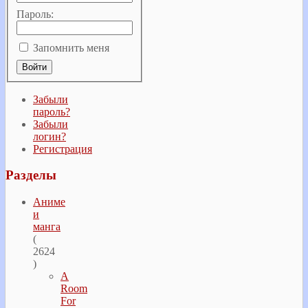
Пароль:
Запомнить меня
Забыли
пароль?
Забыли
логин?
Регистрация
Разделы
Аниме
и
манга
(
2624
)
A
Room
For