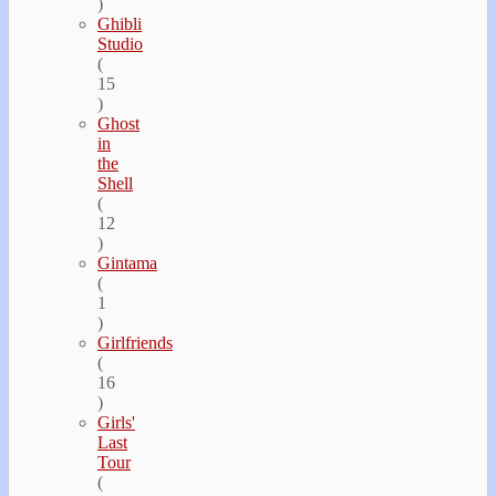
)
Ghibli
Studio
(
15
)
Ghost
in
the
Shell
(
12
)
Gintama
(
1
)
Girlfriends
(
16
)
Girls'
Last
Tour
(