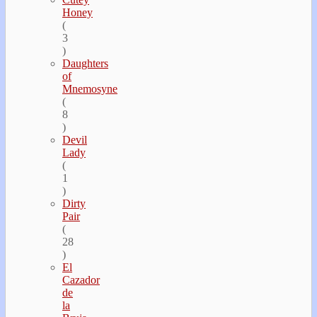
Honey
(
3
)
Daughters
of
Mnemosyne
(
8
)
Devil
Lady
(
1
)
Dirty
Pair
(
28
)
El
Cazador
de
la