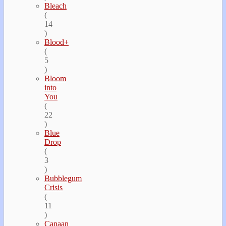
Bleach
(
14
)
Blood+
(
5
)
Bloom
into
You
(
22
)
Blue
Drop
(
3
)
Bubblegum
Crisis
(
11
)
Canaan