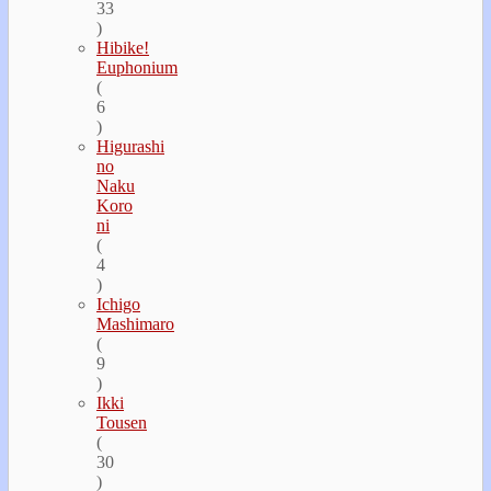
33
)
Hibike!
Euphonium
(
6
)
Higurashi
no
Naku
Koro
ni
(
4
)
Ichigo
Mashimaro
(
9
)
Ikki
Tousen
(
30
)