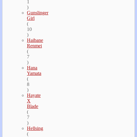
1
)
Gunslinger
Girl
(
10
)
Haibane
Renmei
(
7
)
Hana
Yamata
(
8
)
Hayate
Х
Blade
(
7
)
Hellsing
(