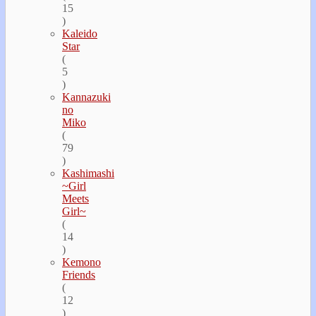
15
)
Kaleido
Star
(
5
)
Kannazuki
no
Miko
(
79
)
Kashimashi
~Girl
Meets
Girl~
(
14
)
Kemono
Friends
(
12
)