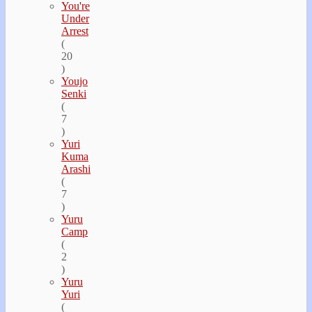
You're
Under
Arrest
(
20
)
Youjo
Senki
(
7
)
Yuri
Kuma
Arashi
(
7
)
Yuru
Camp
(
2
)
Yuru
Yuri
(