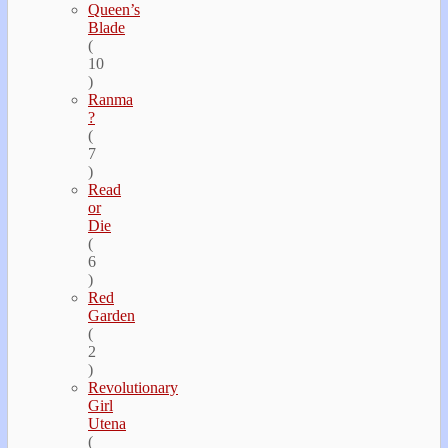
Queen’s
Blade
(
10
)
Ranma
?
(
7
)
Read
or
Die
(
6
)
Red
Garden
(
2
)
Revolutionary
Girl
Utena
(