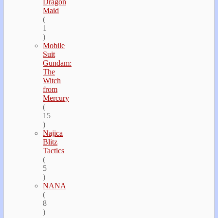
Dragon
Maid
(
1
)
Mobile
Suit
Gundam:
The
Witch
from
Mercury
(
15
)
Najica
Blitz
Tactics
(
5
)
NANA
(
8
)