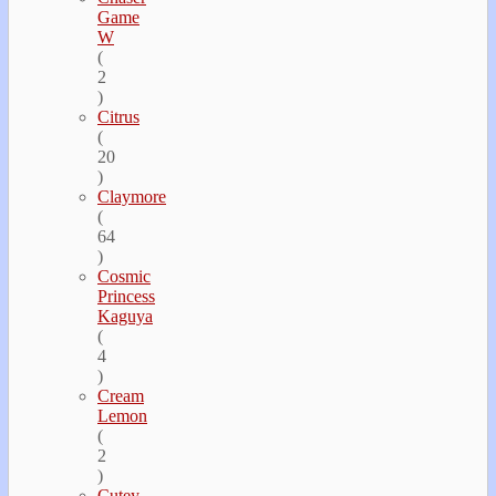
Game
W
(
2
)
Citrus
(
20
)
Claymore
(
64
)
Cosmic
Princess
Kaguya
(
4
)
Cream
Lemon
(
2
)
Cutey