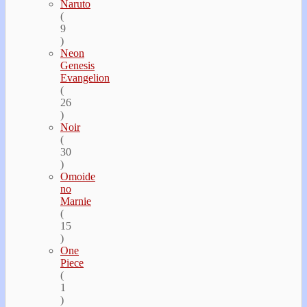
Naruto
(
9
)
Neon
Genesis
Evangelion
(
26
)
Noir
(
30
)
Omoide
no
Marnie
(
15
)
One
Piece
(
1
)