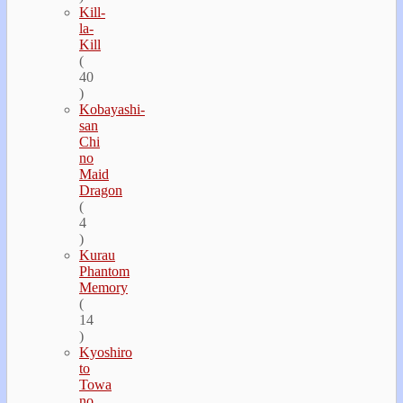
Kill-
la-
Kill
(
40
)
Kobayashi-
san
Chi
no
Maid
Dragon
(
4
)
Kurau
Phantom
Memory
(
14
)
Kyoshiro
to
Towa
no