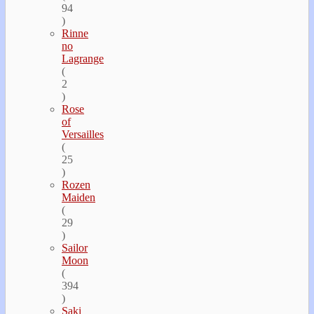
94
)
Rinne
no
Lagrange
(
2
)
Rose
of
Versailles
(
25
)
Rozen
Maiden
(
29
)
Sailor
Moon
(
394
)
Saki