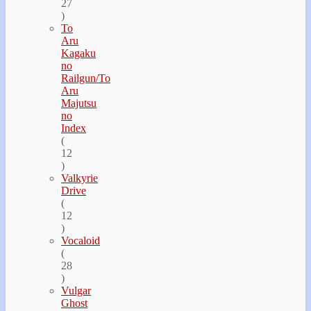
27
)
To
Aru
Kagaku
no
Railgun/To
Aru
Majutsu
no
Index
(
12
)
Valkyrie
Drive
(
12
)
Vocaloid
(
28
)
Vulgar
Ghost