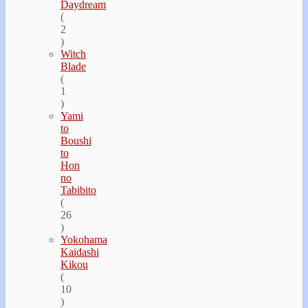
Daydream
(
2
)
Witch
Blade
(
1
)
Yami
to
Boushi
to
Hon
no
Tabibito
(
26
)
Yokohama
Kaidashi
Kikou
(
10
)