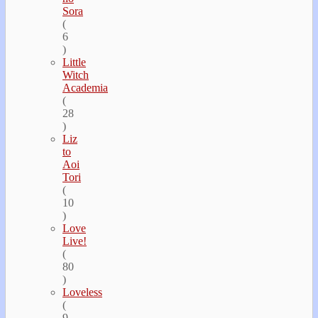
Sora
(
6
)
Little
Witch
Academia
(
28
)
Liz
to
Aoi
Tori
(
10
)
Love
Live!
(
80
)
Loveless
(
9