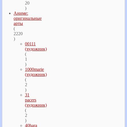
20
)
Аниме:
оригинальные
арты
(
2220
)
00111
(художник)
(
1
)
1000marie
(художник)
(
2
)
31
pacers
(художник)
(
2
)
40hara