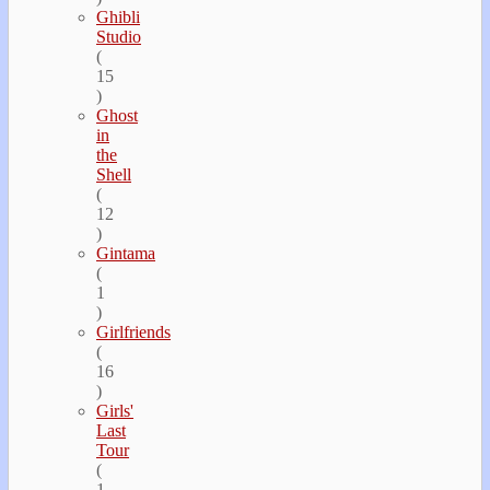
Ghibli
Studio
(
15
)
Ghost
in
the
Shell
(
12
)
Gintama
(
1
)
Girlfriends
(
16
)
Girls'
Last
Tour
(
1