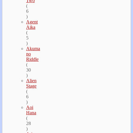
Two
(
6
)
Agent
Aika
(
5
)
Akuma
no
Riddle
(
30
)
Alien
Stage
(
6
)
Aoi
Hana
(
28
)