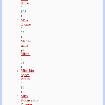
Hime
(
103
)
Mai-
Otome
(
23
)
Maria-
sama
ga
Miteru
(
59
)
Miniskirt
Space
Pirates
(
11
)
Miss
Kobayashi's
Dragon