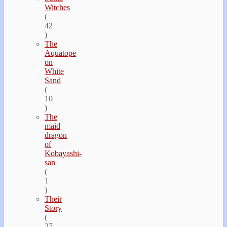
Witches
(
42
)
The
Aquatope
on
White
Sand
(
10
)
The
maid
dragon
of
Kobayashi-
san
(
1
)
Their
Story
(
27