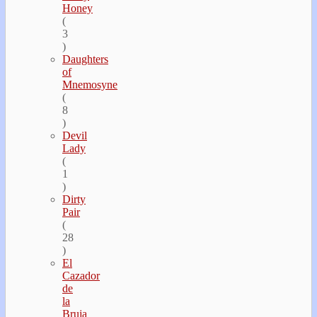
Honey
(
3
)
Daughters
of
Mnemosyne
(
8
)
Devil
Lady
(
1
)
Dirty
Pair
(
28
)
El
Cazador
de
la
Bruja