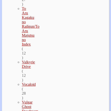
)
To
Aru
Kagaku
no
Railgun/To
Aru
Majutsu
no
Index
(
12
)
Valkyrie
Drive
(
12
)
Vocaloid
(
28
)
Vulgar
Ghost