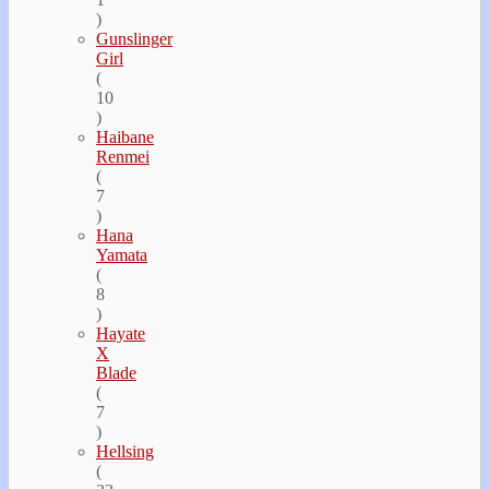
)
Gunslinger
Girl
(
10
)
Haibane
Renmei
(
7
)
Hana
Yamata
(
8
)
Hayate
Х
Blade
(
7
)
Hellsing
(