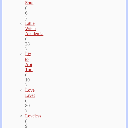
Sora
(
6
)
Little
Witch
Academia
(
28
)
Liz
to
Aoi
Tori
(
10
)
Love
Live!
(
80
)
Loveless
(
9