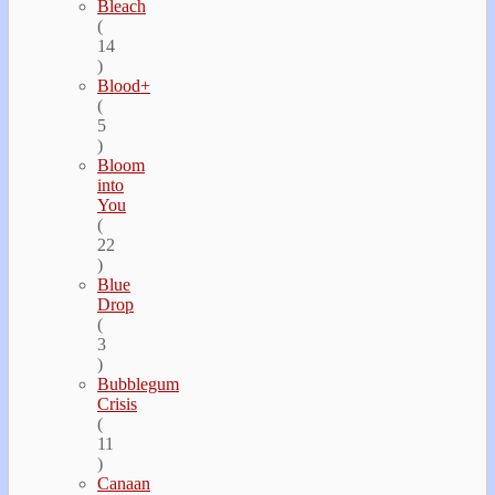
Bleach
(
14
)
Blood+
(
5
)
Bloom
into
You
(
22
)
Blue
Drop
(
3
)
Bubblegum
Crisis
(
11
)
Canaan