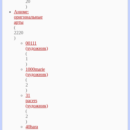
20
)
Аниме:
оригинальные
арты
(
2220
)
00111
(художник)
(
1
)
1000marie
(художник)
(
2
)
31
pacers
(художник)
(
2
)
40hara