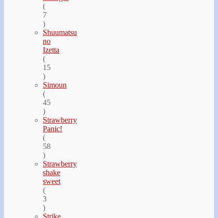
(
7
)
Shuumatsu
no
Izetta
(
15
)
Simoun
(
45
)
Strawberry
Panic!
(
58
)
Strawberry
shake
sweet
(
3
)
Strike