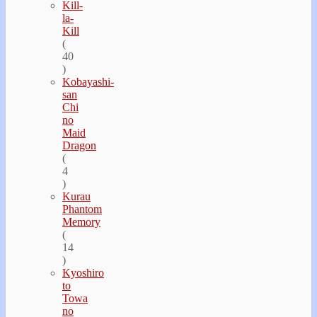
Kill-
la-
Kill
(
40
)
Kobayashi-
san
Chi
no
Maid
Dragon
(
4
)
Kurau
Phantom
Memory
(
14
)
Kyoshiro
to
Towa
no