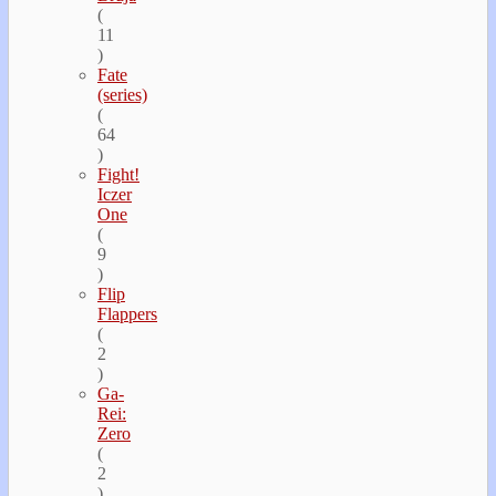
(
11
)
Fate
(series)
(
64
)
Fight!
Iczer
One
(
9
)
Flip
Flappers
(
2
)
Ga-
Rei:
Zero
(
2
)