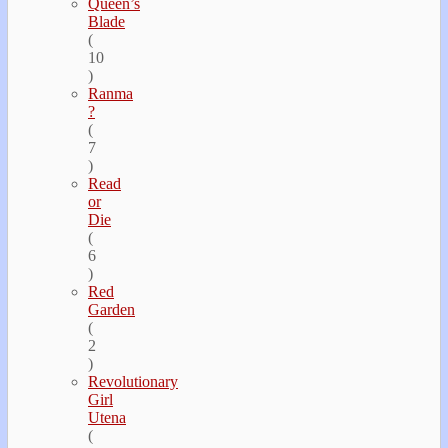
Queen’s
Blade
(
10
)
Ranma
?
(
7
)
Read
or
Die
(
6
)
Red
Garden
(
2
)
Revolutionary
Girl
Utena
(