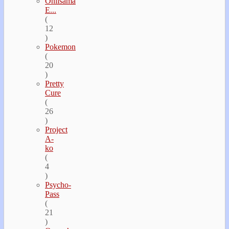
Oniisama
E...
(
12
)
Pokemon
(
20
)
Pretty
Cure
(
26
)
Project
A-
ko
(
4
)
Psycho-
Pass
(
21
)