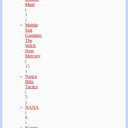
Maid
(
1
)
Mobile
Suit
Gundam:
The
Witch
from
Mercury
(
15
)
Najica
Blitz
Tactics
(
5
)
NANA
(
8
)
Naruto