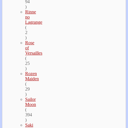
94
)
Rinne
no
Lagrange
(
2
)
Rose
of
Versailles
(
25
)
Rozen
Maiden
(
29
)
Sailor
Moon
(
394
)
Saki