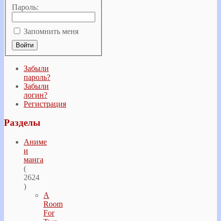
Пароль:
Запомнить меня
Забыли
пароль?
Забыли
логин?
Регистрация
Разделы
Аниме
и
манга
(
2624
)
A
Room
For