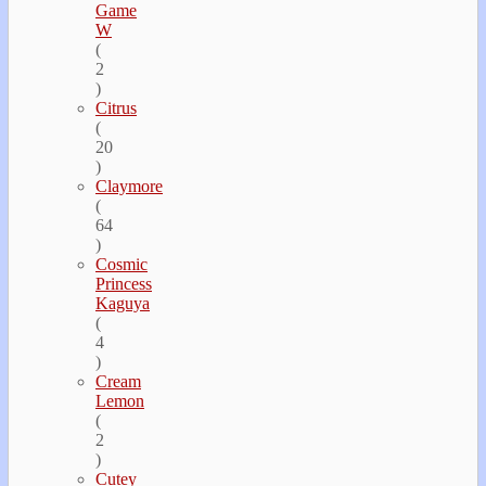
Game
W
(
2
)
Citrus
(
20
)
Claymore
(
64
)
Cosmic
Princess
Kaguya
(
4
)
Cream
Lemon
(
2
)
Cutey