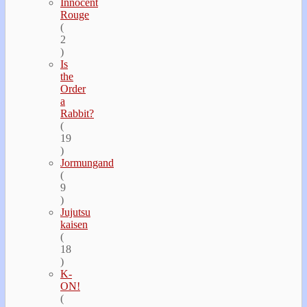
Innocent
Rouge
(
2
)
Is
the
Order
a
Rabbit?
(
19
)
Jormungand
(
9
)
Jujutsu
kaisen
(
18
)
K-
ON!
(