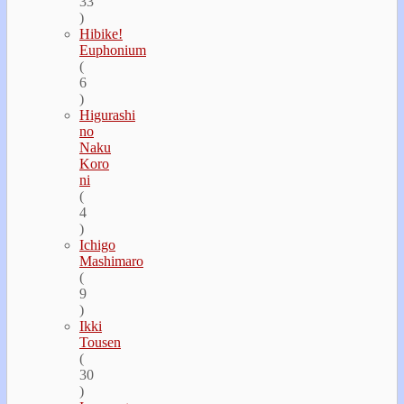
33
)
Hibike!
Euphonium
(
6
)
Higurashi
no
Naku
Koro
ni
(
4
)
Ichigo
Mashimaro
(
9
)
Ikki
Tousen
(
30
)