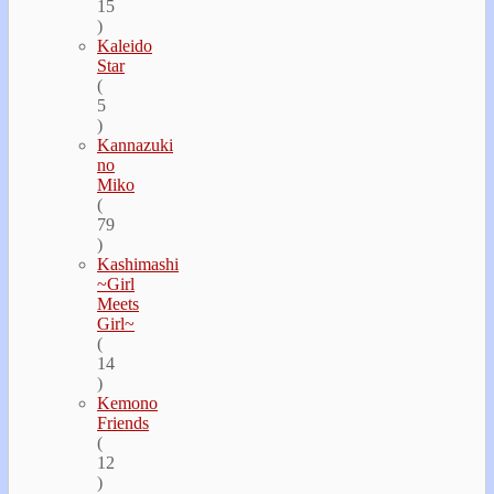
15
)
Kaleido
Star
(
5
)
Kannazuki
no
Miko
(
79
)
Kashimashi
~Girl
Meets
Girl~
(
14
)
Kemono
Friends
(
12
)