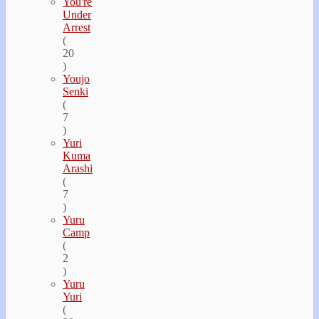
You're
Under
Arrest
(
20
)
Youjo
Senki
(
7
)
Yuri
Kuma
Arashi
(
7
)
Yuru
Camp
(
2
)
Yuru
Yuri
(