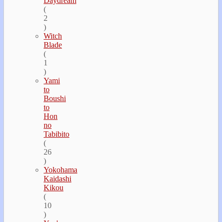
Daydream
(
2
)
Witch
Blade
(
1
)
Yami
to
Boushi
to
Hon
no
Tabibito
(
26
)
Yokohama
Kaidashi
Kikou
(
10
)