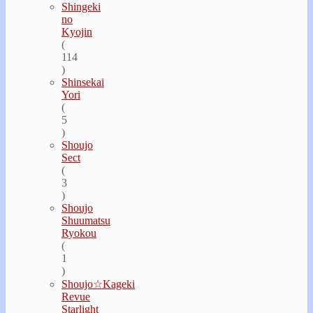
Shingeki
no
Kyojin
(
114
)
Shinsekai
Yori
(
5
)
Shoujo
Sect
(
3
)
Shoujo
Shuumatsu
Ryokou
(
1
)
Shoujo☆Kageki
Revue
Starlight