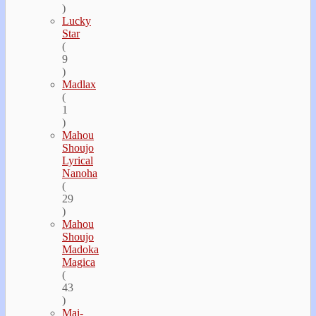
)
Lucky
Star
(
9
)
Madlax
(
1
)
Mahou
Shoujo
Lyrical
Nanoha
(
29
)
Mahou
Shoujo
Madoka
Magica
(
43
)
Mai-