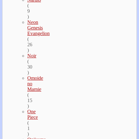
(
9
)
Neon
Genesis
Evangelion
(
26
)
Noir
(
30
)
Omoide
no
Marnie
(
15
)
One
Piece
(
1
)