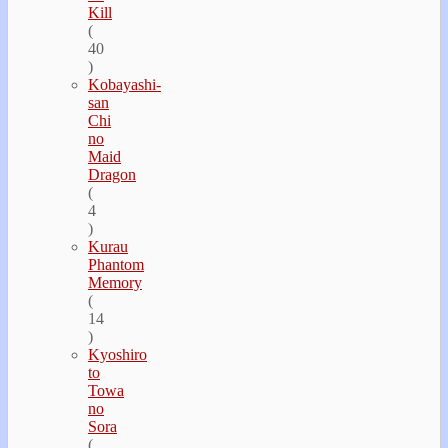
Kill
(
40
)
Kobayashi-
san
Chi
no
Maid
Dragon
(
4
)
Kurau
Phantom
Memory
(
14
)
Kyoshiro
to
Towa
no
Sora
(