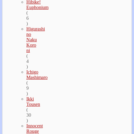
Hibike!
Euphonium
(
6
)
Higurashi
no
Naku
Koro
ni
(
4
)
Ichigo
Mashimaro
(
9
)
Ikki
Tousen
(
30
)
Innocent
Rouge