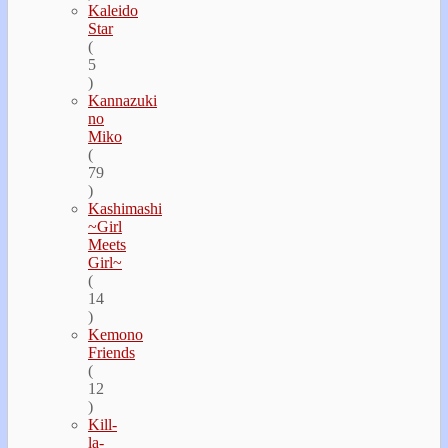
Kaleido
Star
(
5
)
Kannazuki
no
Miko
(
79
)
Kashimashi
~Girl
Meets
Girl~
(
14
)
Kemono
Friends
(
12
)
Kill-
la-