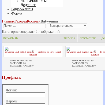
Манга/Комиксы/
Додзинси
Видео-клипы
Форум
Главная
Галерея
Косплей
Batwoman
Категория содержит 2 изображений
BATWOMAN
ЗАГРУЗОК
ПРОСМОТРОВ
ДА
ПРОСМОТРОВ
: 385
ПРОСМОТРОВ
: 494
ЗАГРУЗОК
: 66
ЗАГРУЗОК
: 75
КОММЕНТАРИЕВ
: 0
КОММЕНТАРИЕВ
: 0
Профиль
Логин:
Пароль: