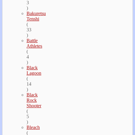
3
)
Bakuretsu
Tenshi
(
33
)
Battle
Athletes
(
4
)
Black
Lagoon
(
14
)
Black
Rock
Shooter
(
5
)
Bleach
(