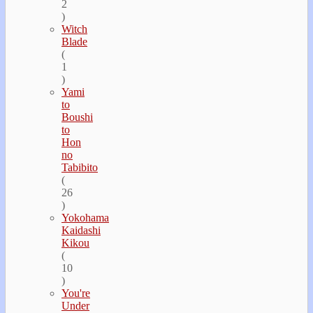
2
)
Witch
Blade
(
1
)
Yami
to
Boushi
to
Hon
no
Tabibito
(
26
)
Yokohama
Kaidashi
Kikou
(
10
)
You're
Under