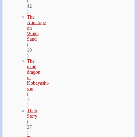
(
42
)
The
Aquatope
on
White
Sand
(
10
)
The
maid
dragon
of
Kobayashi-
san
(
1
)
Their
Story
(
27
)