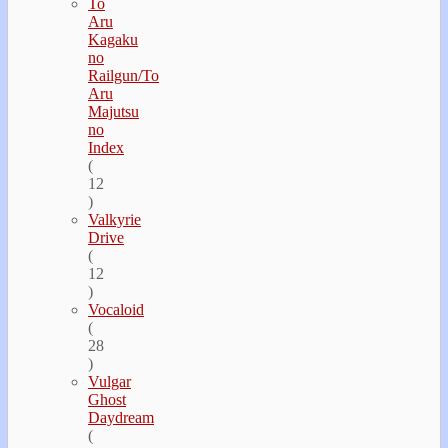
To
Aru
Kagaku
no
Railgun/To
Aru
Majutsu
no
Index
(
12
)
Valkyrie
Drive
(
12
)
Vocaloid
(
28
)
Vulgar
Ghost
Daydream
(