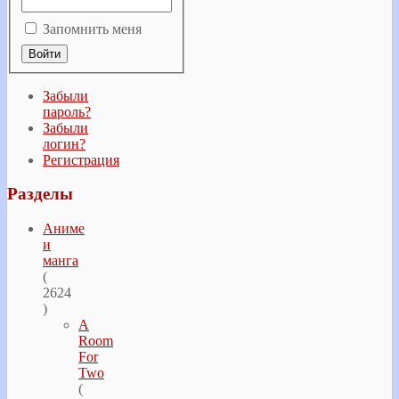
Запомнить меня
Забыли
пароль?
Забыли
логин?
Регистрация
Разделы
Аниме
и
манга
(
2624
)
A
Room
For
Two
(