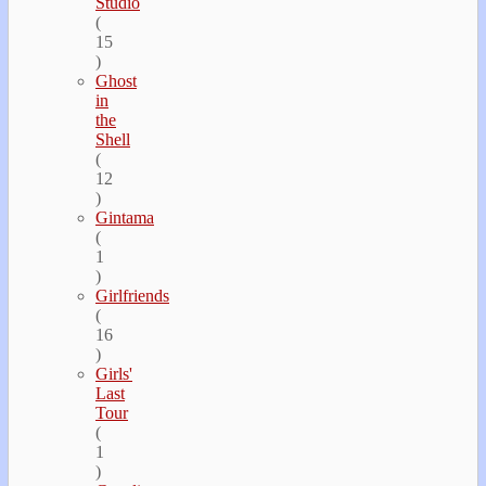
Studio
(
15
)
Ghost
in
the
Shell
(
12
)
Gintama
(
1
)
Girlfriends
(
16
)
Girls'
Last
Tour
(
1
)