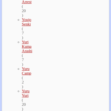
Arrest
(
20
)
Youjo
Senki
(
7
)
Yuri
Kuma
Arashi
(
7
)
Yuru
Camp
(
2
)
Yuru
Yuri
(
20
)