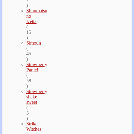
)
Shuumatsu
no
Izetta
(
15
)
Simoun
(
45
)
Strawberry
Panic!
(
58
)
Strawberry
shake
sweet
(
3
)
Strike
Witches