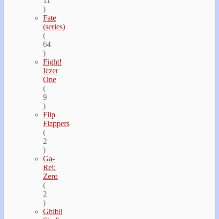
11
)
Fate
(series)
(
64
)
Fight!
Iczer
One
(
9
)
Flip
Flappers
(
2
)
Ga-
Rei:
Zero
(
2
)
Ghibli