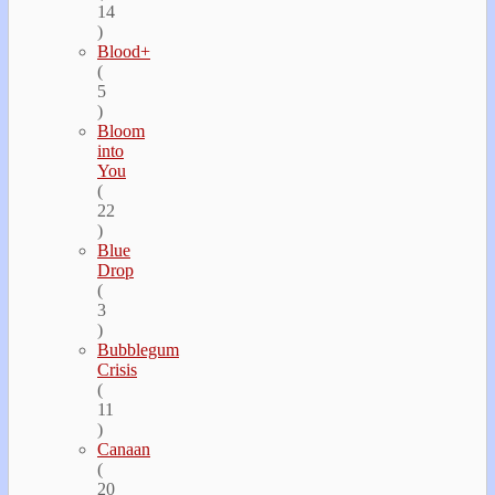
14
)
Blood+
(
5
)
Bloom
into
You
(
22
)
Blue
Drop
(
3
)
Bubblegum
Crisis
(
11
)
Canaan
(
20