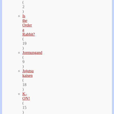
(
2
)
Is
the
Order
a
Rabbit?
(
19
)
Jormungand
(
9
)
Jujutsu
kaisen
(
18
)
K-
ON!
(
15
)