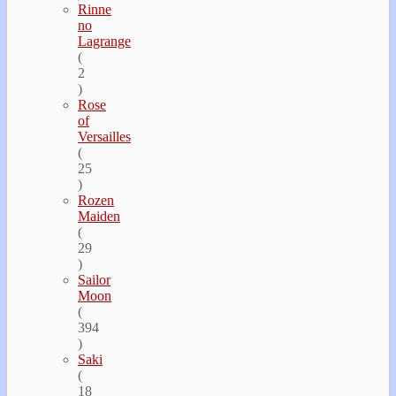
Rinne
no
Lagrange
(
2
)
Rose
of
Versailles
(
25
)
Rozen
Maiden
(
29
)
Sailor
Moon
(
394
)
Saki
(
18