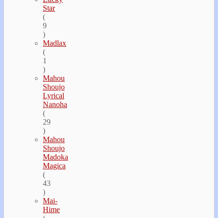
Star
(
9
)
Madlax
(
1
)
Mahou
Shoujo
Lyrical
Nanoha
(
29
)
Mahou
Shoujo
Madoka
Magica
(
43
)
Mai-
Hime