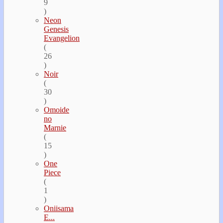
9
)
Neon
Genesis
Evangelion
(
26
)
Noir
(
30
)
Omoide
no
Marnie
(
15
)
One
Piece
(
1
)
Oniisama
E...