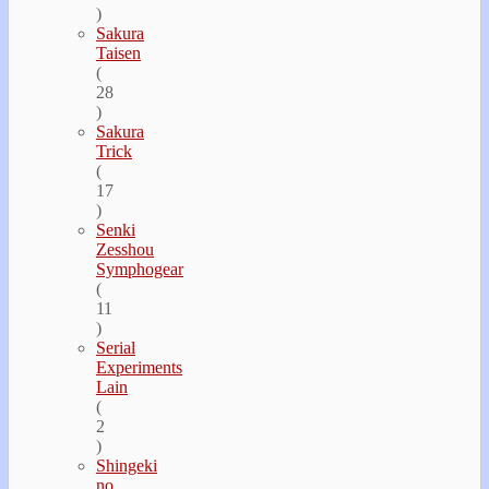
)
Sakura
Taisen
(
28
)
Sakura
Trick
(
17
)
Senki
Zesshou
Symphogear
(
11
)
Serial
Experiments
Lain
(
2
)
Shingeki
no