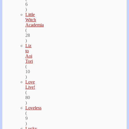
6
)
Little
Witch
Academia
(
28
)
Liz
to
Aoi
Tori
(
10
)
Love
Live!
(
80
)
Loveless
(
9
)
Lucky