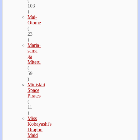
(
103
)
Mai-
Otome
(
23
)
Maria-
sama
ga
Miteru
(
59
)
Miniskirt
Space
Pirates
(
11
)
Miss
Kobayashi's
Dragon
Maid