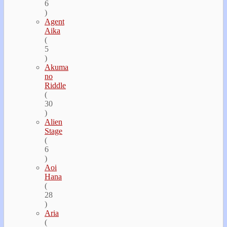
6
)
Agent
Aika
(
5
)
Akuma
no
Riddle
(
30
)
Alien
Stage
(
6
)
Aoi
Hana
(
28
)
Aria
(