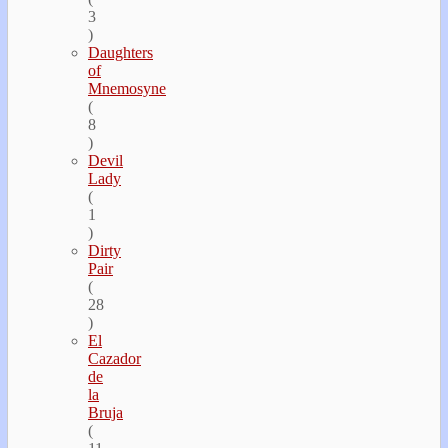
3
)
Daughters
of
Mnemosyne
(
8
)
Devil
Lady
(
1
)
Dirty
Pair
(
28
)
El
Cazador
de
la
Bruja
(