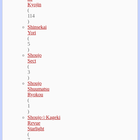
Kyojin
(
114
)
Shinsekai
Yori
(
5
)
Shoujo
Sect
(
3
)
Shoujo
Shuumatsu
Ryokou
(
1
)
Shoujo☆Kageki
Revue
Starlight
(
7