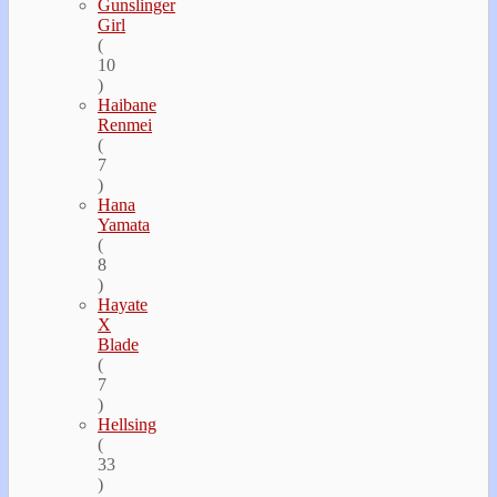
Gunslinger
Girl
(
10
)
Haibane
Renmei
(
7
)
Hana
Yamata
(
8
)
Hayate
Х
Blade
(
7
)
Hellsing
(
33
)