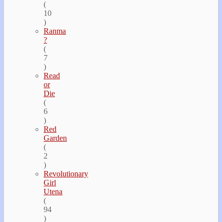
(
10
)
Ranma
?
(
7
)
Read
or
Die
(
6
)
Red
Garden
(
2
)
Revolutionary
Girl
Utena
(
94
)