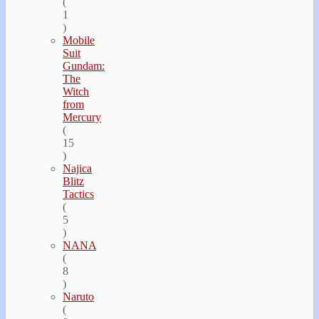
(
1
)
Mobile
Suit
Gundam:
The
Witch
from
Mercury
(
15
)
Najica
Blitz
Tactics
(
5
)
NANA
(
8
)
Naruto
(