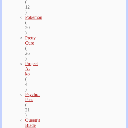
(
12
)
Pokemon
(
20
)
Pretty
Cure
(
26
)
Project
A-
ko
(
4
)
Psycho-
Pass
(
21
)
Queen’s
Blade