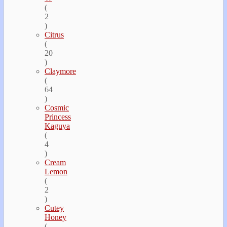
(
2
)
Citrus
(
20
)
Claymore
(
64
)
Cosmic
Princess
Kaguya
(
4
)
Cream
Lemon
(
2
)
Cutey
Honey
(