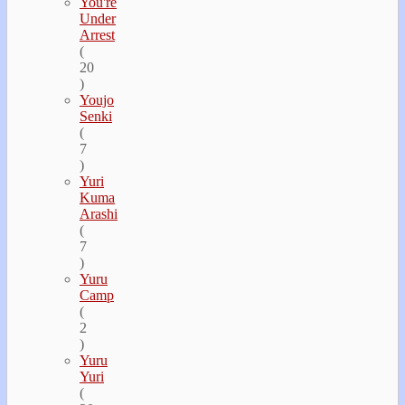
You're
Under
Arrest
(
20
)
Youjo
Senki
(
7
)
Yuri
Kuma
Arashi
(
7
)
Yuru
Camp
(
2
)
Yuru
Yuri
(