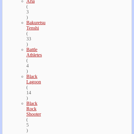
Aria
(
3
)
Bakuretsu
Tenshi
(
33
)
Battle
Athletes
(
4
)
Black
Lagoon
(
14
)
Black
Rock
Shooter
(
5
)