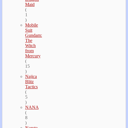
Maid
(
1
)
Mobile
Suit
Gundam:
The
Witch
from
Mercury
(
15
)
Najica
Blitz
Tactics
(
5
)
NANA
(
8
)
Naruto