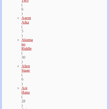
Two
(
6
)
Agent
Aika
(
5
)
Akuma
no
Riddle
(
30
)
Alien
Stage
(
6
)
Aoi
Hana
(
28
)