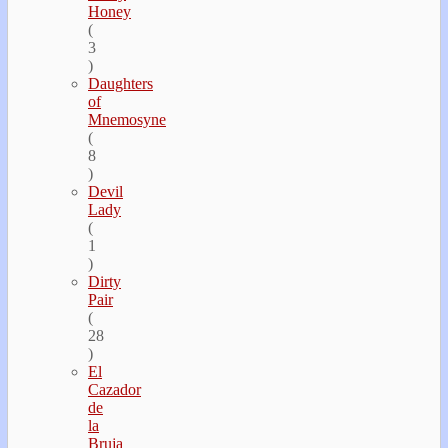
Honey
(
3
)
Daughters
of
Mnemosyne
(
8
)
Devil
Lady
(
1
)
Dirty
Pair
(
28
)
El
Cazador
de
la
Bruja