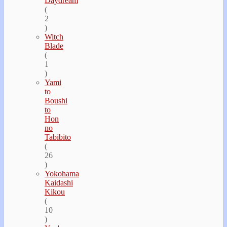
Daydream
(
2
)
Witch
Blade
(
1
)
Yami
to
Boushi
to
Hon
no
Tabibito
(
26
)
Yokohama
Kaidashi
Kikou
(
10
)