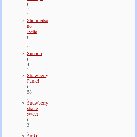
(
7
)
Shuumatsu
no
Izetta
(
15
)
Simoun
(
45
)
Strawberry
Panic!
(
58
)
Strawberry
shake
sweet
(
3
)
Strike