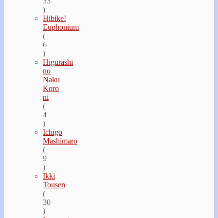
33
)
Hibike!
Euphonium
(
6
)
Higurashi
no
Naku
Koro
ni
(
4
)
Ichigo
Mashimaro
(
9
)
Ikki
Tousen
(
30
)