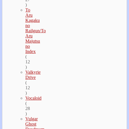
)
To
Aru
Kagaku
no
Railgun/To
Aru
Majutsu
no
Index
(
12
)
Valkyrie
Drive
(
12
)
Vocaloid
(
28
)
Vulgar
Ghost