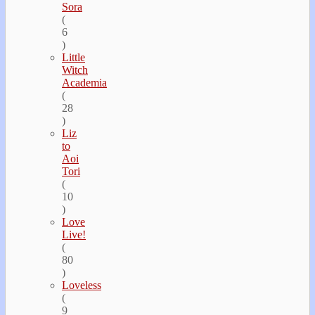
Sora
(
6
)
Little
Witch
Academia
(
28
)
Liz
to
Aoi
Tori
(
10
)
Love
Live!
(
80
)
Loveless
(
9