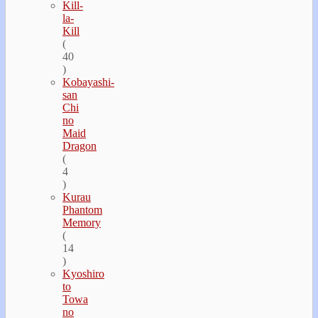
Kill-
la-
Kill
(
40
)
Kobayashi-
san
Chi
no
Maid
Dragon
(
4
)
Kurau
Phantom
Memory
(
14
)
Kyoshiro
to
Towa
no