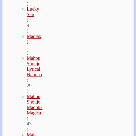
)
Lucky
Star
(
9
)
Madlax
(
1
)
Mahou
Shoujo
Lyrical
Nanoha
(
29
)
Mahou
Shoujo
Madoka
Magica
(
43
)
Mai-