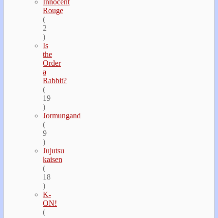
Innocent
Rouge
(
2
)
Is
the
Order
a
Rabbit?
(
19
)
Jormungand
(
9
)
Jujutsu
kaisen
(
18
)
K-
ON!
(