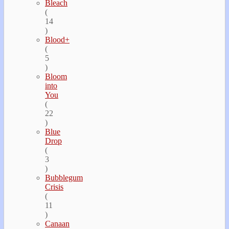
Bleach
(
14
)
Blood+
(
5
)
Bloom
into
You
(
22
)
Blue
Drop
(
3
)
Bubblegum
Crisis
(
11
)
Canaan