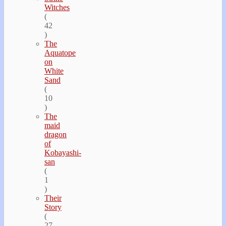
Witches
(
42
)
The
Aquatope
on
White
Sand
(
10
)
The
maid
dragon
of
Kobayashi-
san
(
1
)
Their
Story
(
27