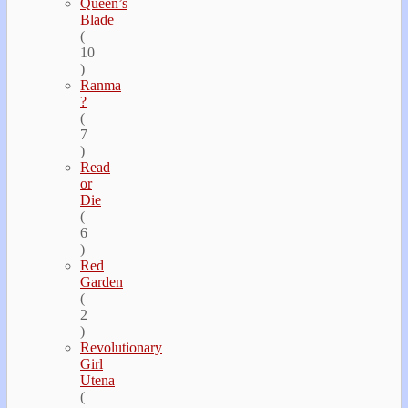
Queen’s
Blade
(
10
)
Ranma
?
(
7
)
Read
or
Die
(
6
)
Red
Garden
(
2
)
Revolutionary
Girl
Utena
(