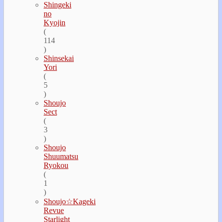
Shingeki
no
Kyojin
(
114
)
Shinsekai
Yori
(
5
)
Shoujo
Sect
(
3
)
Shoujo
Shuumatsu
Ryokou
(
1
)
Shoujo☆Kageki
Revue
Starlight