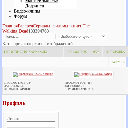
Манга/Комиксы/
Додзинси
Видео-клипы
Форум
Главная
Галерея
Сериалы, фильмы, книги
The
Walking Dead
133394763
Категория содержит 2 изображений
LITINGTING915 (ХУДОЖНИК)
ПРОСМОТРОВ
ДАТА
СОРТИРОВКА
ЗАГРУЗОК
ПРОСМОТРОВ
: 344
ПРОСМОТРОВ
: 414
ЗАГРУЗОК
: 56
ЗАГРУЗОК
: 74
КОММЕНТАРИЕВ
: 0
КОММЕНТАРИЕВ
: 0
Профиль
Логин: