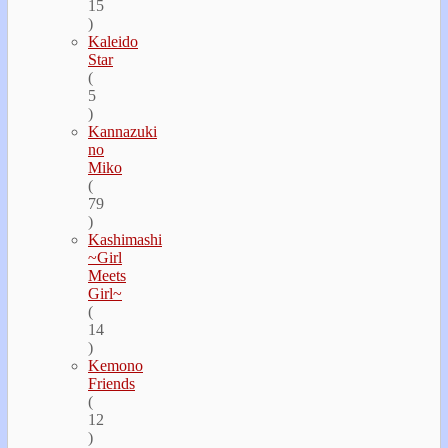
15
)
Kaleido
Star
(
5
)
Kannazuki
no
Miko
(
79
)
Kashimashi
~Girl
Meets
Girl~
(
14
)
Kemono
Friends
(
12
)