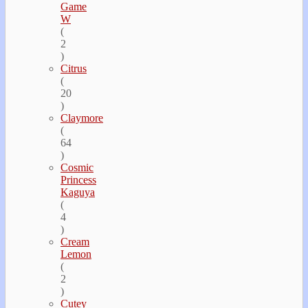
Game
W
(
2
)
Citrus
(
20
)
Claymore
(
64
)
Cosmic
Princess
Kaguya
(
4
)
Cream
Lemon
(
2
)
Cutey