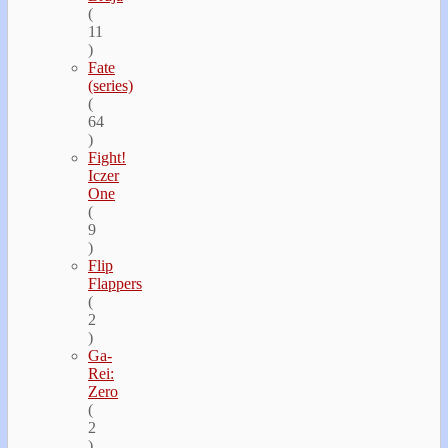
(
11
)
Fate
(series)
(
64
)
Fight!
Iczer
One
(
9
)
Flip
Flappers
(
2
)
Ga-
Rei:
Zero
(
2
)