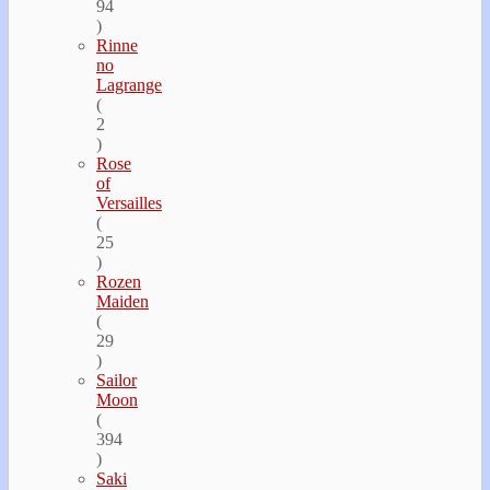
94
)
Rinne
no
Lagrange
(
2
)
Rose
of
Versailles
(
25
)
Rozen
Maiden
(
29
)
Sailor
Moon
(
394
)
Saki