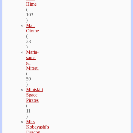
Hime
(
103
)
Mai-
Otome
(
23
)
Maria-
sama
ga
Miteru
(
59
)
Miniskirt
Space
Pirates
(
11
)
Miss
Kobayashi's
Dragon