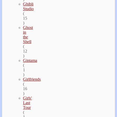
Ghibli
Studio
(
15
)
Ghost
in
the
Shell
(
12
)
Gintama
(
1
)
Girlfriends
(
16
)
Girls'
Last
Tour
(
1