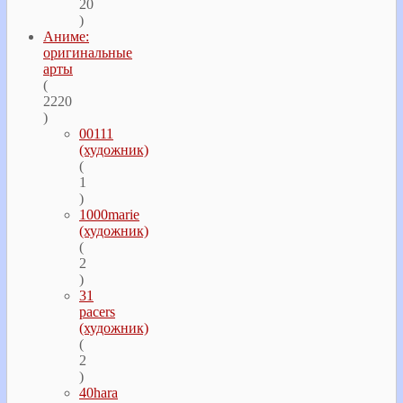
20
)
Аниме:
оригинальные
арты
(
2220
)
00111
(художник)
(
1
)
1000marie
(художник)
(
2
)
31
pacers
(художник)
(
2
)
40hara