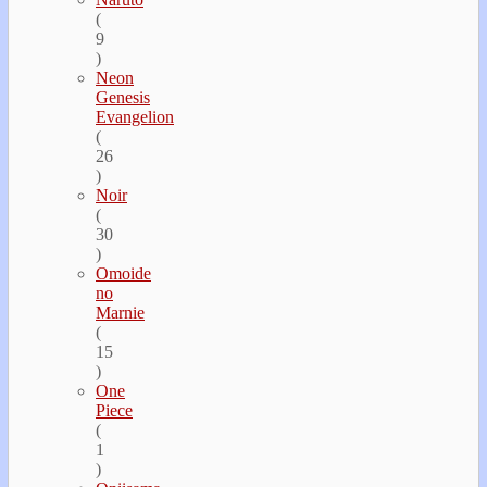
(
9
)
Neon
Genesis
Evangelion
(
26
)
Noir
(
30
)
Omoide
no
Marnie
(
15
)
One
Piece
(
1
)