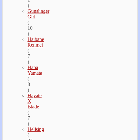
)
Gunslinger
Girl
(
10
)
Haibane
Renmei
(
7
)
Hana
Yamata
(
8
)
Hayate
Х
Blade
(
7
)
Hellsing
(