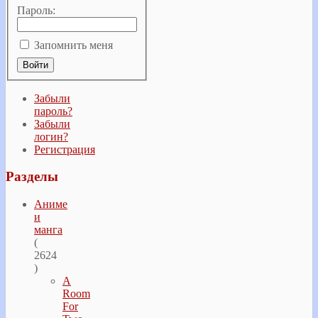
Пароль:
Запомнить меня
Забыли
пароль?
Забыли
логин?
Регистрация
Разделы
Аниме
и
манга
(
2624
)
A
Room
For