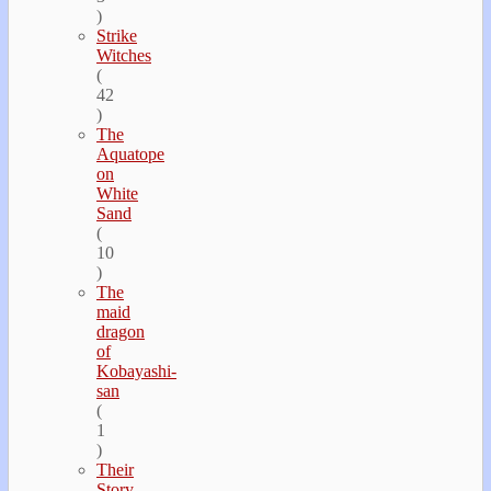
)
Strike
Witches
(
42
)
The
Aquatope
on
White
Sand
(
10
)
The
maid
dragon
of
Kobayashi-
san
(
1
)
Their
Story