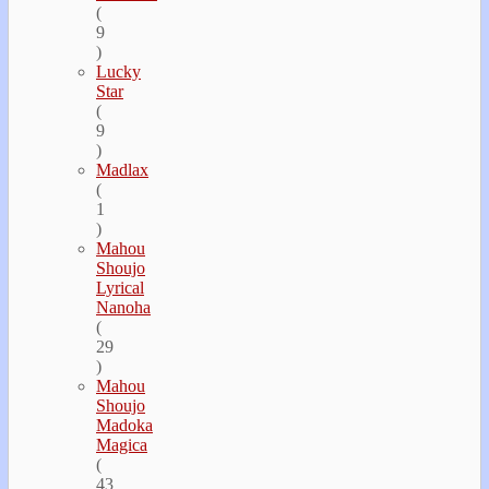
(
9
)
Lucky
Star
(
9
)
Madlax
(
1
)
Mahou
Shoujo
Lyrical
Nanoha
(
29
)
Mahou
Shoujo
Madoka
Magica
(
43