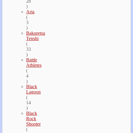
28
)
Aria
(
3
)
Bakuretsu
Tenshi
(
33
)
Battle
Athletes
(
4
)
Black
Lagoon
(
14
)
Black
Rock
Shooter
(