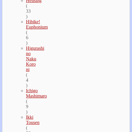
Hellsing
(
33
)
Hibike!
Euphonium
(
6
)
Higurashi
no
Naku
Koro
ni
(
4
)
Ichigo
Mashimaro
(
9
)
Ikki
Tousen
(