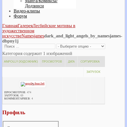
Манга/Комиксы/
Додзинси
Видео-клипы
Форум
Главная
Галерея
Лесбийские мотивы в
художественном
искусстве
Namesjames
dark_and_light_angels_by_namesjames-
dbpny1j
Категория содержит 1 изображений
ANPOLLY (ХУДОЖНИК)
ПРОСМОТРОВ
ДАТА
СОРТИРОВКА
ЗАГРУЗОК
ПРОСМОТРОВ
: 474
ЗАГРУЗОК
: 69
КОММЕНТАРИЕВ
: 4
Профиль