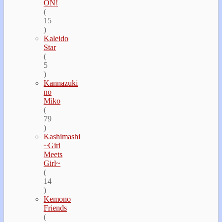
ON!
(
15
)
Kaleido
Star
(
5
)
Kannazuki
no
Miko
(
79
)
Kashimashi
~Girl
Meets
Girl~
(
14
)
Kemono
Friends
(