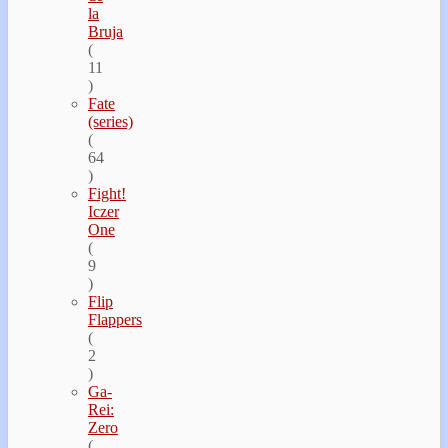
la
Bruja
(
11
)
Fate
(series)
(
64
)
Fight!
Iczer
One
(
9
)
Flip
Flappers
(
2
)
Ga-
Rei:
Zero
(