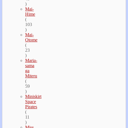
)
Mai-
Hime
(
103
)
Mai-
Otome
(
23
)
Maria-
sama
ga
Miteru
(
59
)
Miniskirt
Space
Pirates
(
11
)
Miss