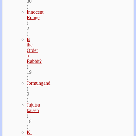
30
)
Innocent
Rouge
(
2
)
Is
the
Order
a
Rabbit?
(
19
)
Jormungand
(
9
)
Jujutsu
kaisen
(
18
)
K-