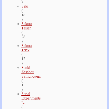
)
Saki
(
18
)
Sakura
Taisen
(
28
)
Sakura
Trick
(
17
)
Senki
Zesshou
Symphogear
(
11
)
Serial
Experiments
Lain
(