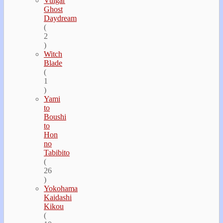
Vulgar
Ghost
Daydream
(
2
)
Witch
Blade
(
1
)
Yami
to
Boushi
to
Hon
no
Tabibito
(
26
)
Yokohama
Kaidashi
Kikou
(