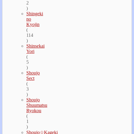
2
)
Shingeki
no
Kyojin
(
114
)
Shinsekai
Yori
(
5
)
Shoujo
Sect
(
3
)
Shoujo
Shuumatsu
Ryokou
(
1
)
Shoujo☆Kageki