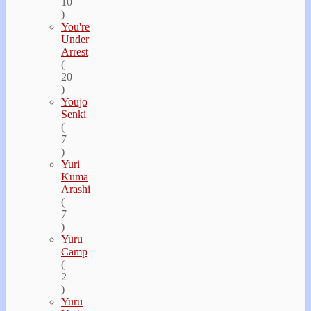
10
)
You're
Under
Arrest
(
20
)
Youjo
Senki
(
7
)
Yuri
Kuma
Arashi
(
7
)
Yuru
Camp
(
2
)
Yuru