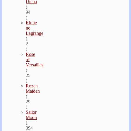
Utena
(
94
)
Rinne
no
Lagrange
(
2
)
Rose
of
Versailles
(
25
)
Rozen
Maiden
(
29
)
Sailor
Moon
(
394