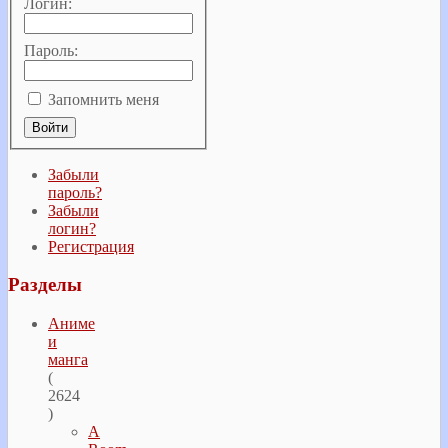
Логин:
Пароль:
Запомнить меня
Забыли
пароль?
Забыли
логин?
Регистрация
Разделы
Аниме
и
манга
(
2624
)
A