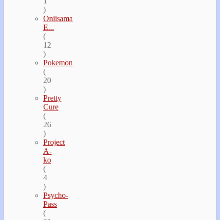
1
)
Oniisama
E...
(
12
)
Pokemon
(
20
)
Pretty
Cure
(
26
)
Project
A-
ko
(
4
)
Psycho-
Pass
(