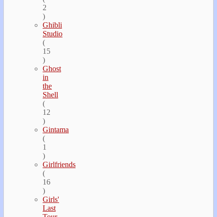
2
)
Ghibli
Studio
(
15
)
Ghost
in
the
Shell
(
12
)
Gintama
(
1
)
Girlfriends
(
16
)
Girls'
Last
Tour