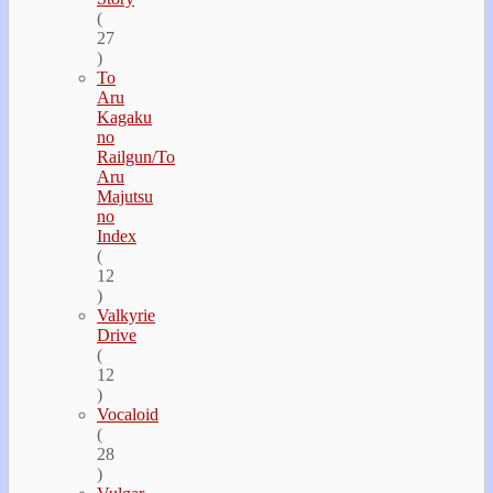
(
27
)
To
Aru
Kagaku
no
Railgun/To
Aru
Majutsu
no
Index
(
12
)
Valkyrie
Drive
(
12
)
Vocaloid
(
28
)