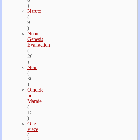
)
Naruto
(
9
)
Neon
Genesis
Evangelion
(
26
)
Noir
(
30
)
Omoide
no
Marnie
(
15
)
One
Piece
(