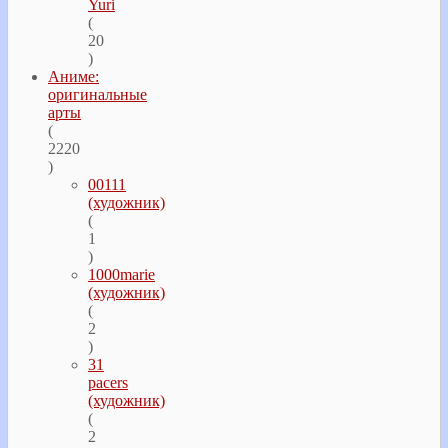
Yuri
(
20
)
Аниме:
оригинальные
арты
(
2220
)
00111
(художник)
(
1
)
1000marie
(художник)
(
2
)
31
pacers
(художник)
(
2