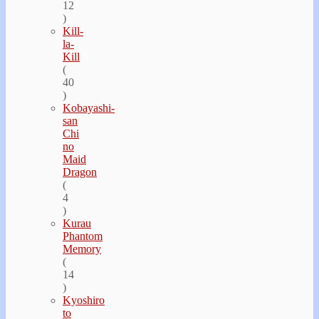
12
)
Kill-
la-
Kill
(
40
)
Kobayashi-
san
Chi
no
Maid
Dragon
(
4
)
Kurau
Phantom
Memory
(
14
)
Kyoshiro
to