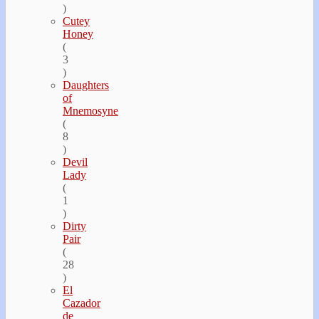
)
Cutey
Honey
(
3
)
Daughters
of
Mnemosyne
(
8
)
Devil
Lady
(
1
)
Dirty
Pair
(
28
)
El
Cazador
de