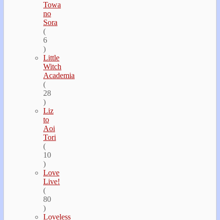
Towa
no
Sora
(
6
)
Little
Witch
Academia
(
28
)
Liz
to
Aoi
Tori
(
10
)
Love
Live!
(
80
)
Loveless