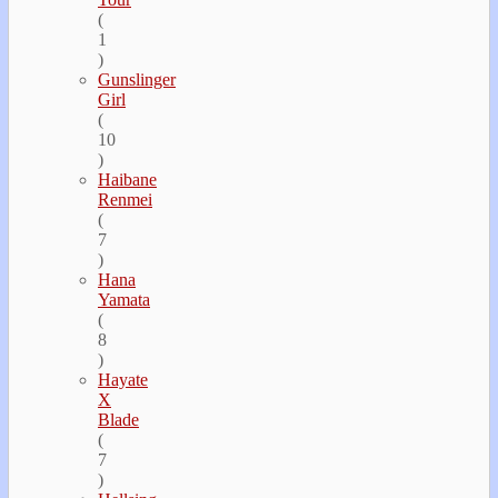
(
1
)
Gunslinger
Girl
(
10
)
Haibane
Renmei
(
7
)
Hana
Yamata
(
8
)
Hayate
Х
Blade
(
7
)