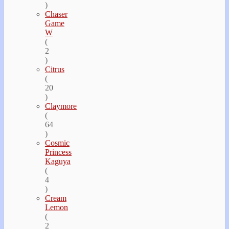
)
Chaser
Game
W
(
2
)
Citrus
(
20
)
Claymore
(
64
)
Cosmic
Princess
Kaguya
(
4
)
Cream
Lemon
(
2