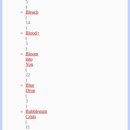
5
)
Bleach
(
14
)
Blood+
(
5
)
Bloom
into
You
(
22
)
Blue
Drop
(
3
)
Bubblegum
Crisis
(
11