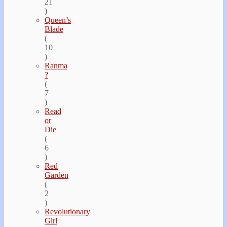
21
)
Queen’s
Blade
(
10
)
Ranma
?
(
7
)
Read
or
Die
(
6
)
Red
Garden
(
2
)
Revolutionary
Girl