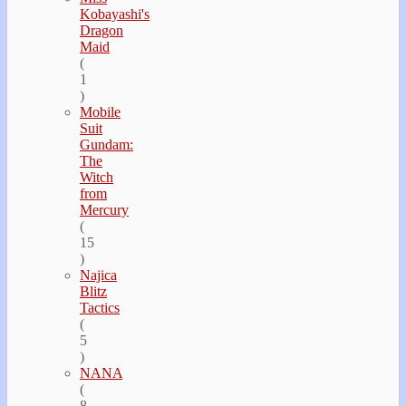
Kobayashi's
Dragon
Maid
(
1
)
Mobile
Suit
Gundam:
The
Witch
from
Mercury
(
15
)
Najica
Blitz
Tactics
(
5
)
NANA
(
8