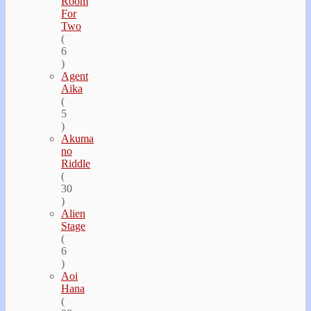
Room
For
Two
(
6
)
Agent
Aika
(
5
)
Akuma
no
Riddle
(
30
)
Alien
Stage
(
6
)
Aoi
Hana
(