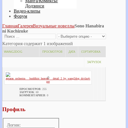
Манга/Комиксы/
Додзинси
Видео-клипы
Форум
Главная
Галерея
Визуальные новеллы
Sono Hanabira
ni Kuchizuke
Категория содержит 1 изображений
WANG2DOG
ПРОСМОТРОВ
ДАТА
СОРТИРОВКА
ЗАГРУЗОК
ПРОСМОТРОВ
: 255
ЗАГРУЗОК
: 60
КОММЕНТАРИЕВ
: 0
Профиль
Логин: