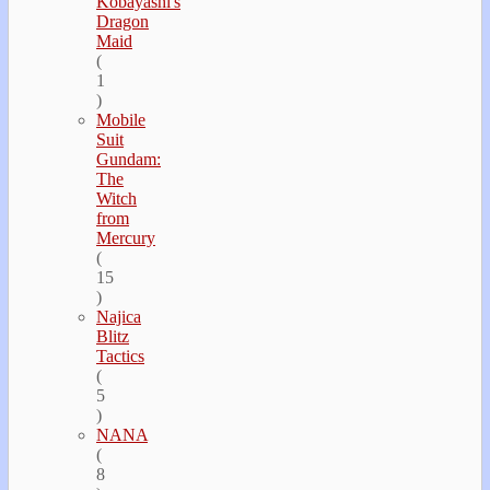
Kobayashi's
Dragon
Maid
(
1
)
Mobile
Suit
Gundam:
The
Witch
from
Mercury
(
15
)
Najica
Blitz
Tactics
(
5
)
NANA
(
8