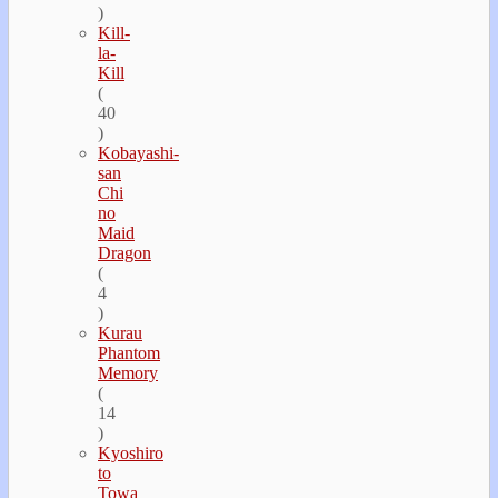
)
Kill-
la-
Kill
(
40
)
Kobayashi-
san
Chi
no
Maid
Dragon
(
4
)
Kurau
Phantom
Memory
(
14
)
Kyoshiro
to
Towa