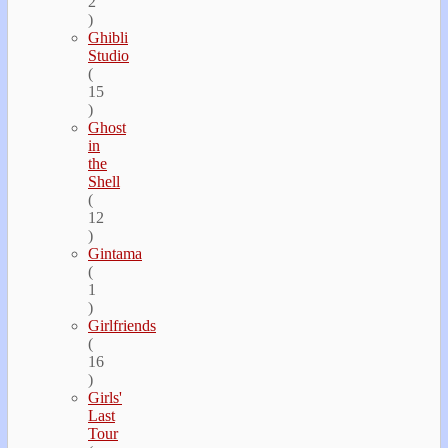
2
)
Ghibli
Studio
(
15
)
Ghost
in
the
Shell
(
12
)
Gintama
(
1
)
Girlfriends
(
16
)
Girls'
Last
Tour