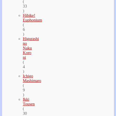
(
33
)
Hibike!
Euphonium
(
6
)
Higurashi
no
Naku
Koro
ni
(
4
)
Ichigo
Mashimaro
(
9
)
Ikki
Tousen
(
30