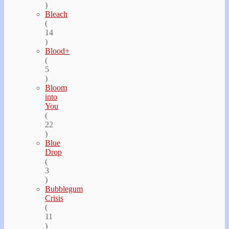
)
Bleach
(
14
)
Blood+
(
5
)
Bloom
into
You
(
22
)
Blue
Drop
(
3
)
Bubblegum
Crisis
(
11
)