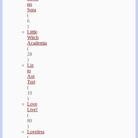
no
Sora
(
6
)
Little
Witch
Academia
(
28
)
Liz
to
Aoi
Tori
(
10
)
Love
Live!
(
80
)
Loveless
(