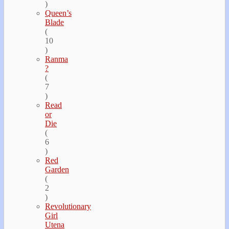
)
Queen’s
Blade
(
10
)
Ranma
?
(
7
)
Read
or
Die
(
6
)
Red
Garden
(
2
)
Revolutionary
Girl
Utena