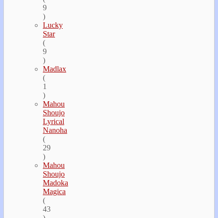
9
)
Lucky
Star
(
9
)
Madlax
(
1
)
Mahou
Shoujo
Lyrical
Nanoha
(
29
)
Mahou
Shoujo
Madoka
Magica
(
43
)