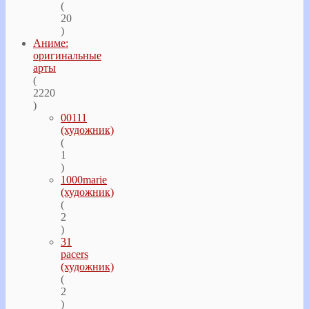
(
20
)
Аниме:
оригинальные
арты
(
2220
)
00111
(художник)
(
1
)
1000marie
(художник)
(
2
)
31
pacers
(художник)
(
2
)