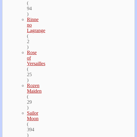
(
94
)
Rinne
no
Lagrange
(
2
)
Rose
of
Versailles
(
25
)
Rozen
Maiden
(
29
)
Sailor
Moon
(
394
)