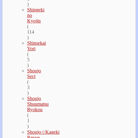
)
Shingeki
no
Kyojin
(
114
)
Shinsekai
Yori
(
5
)
Shoujo
Sect
(
3
)
Shoujo
Shuumatsu
Ryokou
(
1
)
Shoujo☆Kageki
Revue