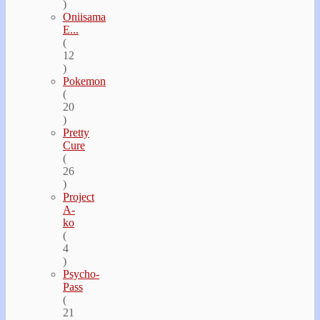
)
Oniisama
E...
(
12
)
Pokemon
(
20
)
Pretty
Cure
(
26
)
Project
A-
ko
(
4
)
Psycho-
Pass
(
21