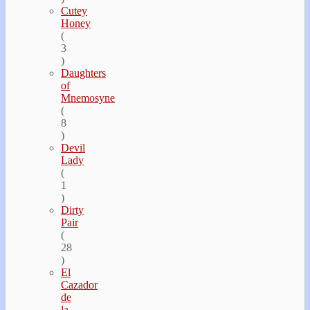
Cutey
Honey
(
3
)
Daughters
of
Mnemosyne
(
8
)
Devil
Lady
(
1
)
Dirty
Pair
(
28
)
El
Cazador
de
la