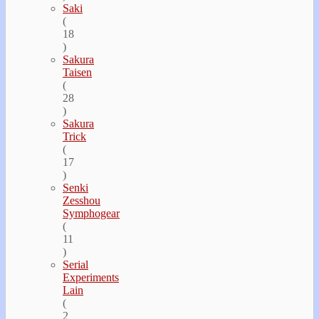
Saki
(
18
)
Sakura
Taisen
(
28
)
Sakura
Trick
(
17
)
Senki
Zesshou
Symphogear
(
11
)
Serial
Experiments
Lain
(
2