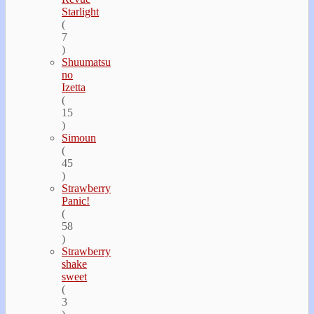
Starlight
(
7
)
Shuumatsu
no
Izetta
(
15
)
Simoun
(
45
)
Strawberry
Panic!
(
58
)
Strawberry
shake
sweet
(
3