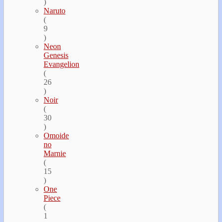
)
Naruto
(
9
)
Neon
Genesis
Evangelion
(
26
)
Noir
(
30
)
Omoide
no
Marnie
(
15
)
One
Piece
(
1