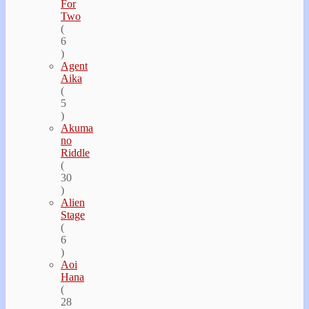
For
Two
(
6
)
Agent
Aika
(
5
)
Akuma
no
Riddle
(
30
)
Alien
Stage
(
6
)
Aoi
Hana
(
28