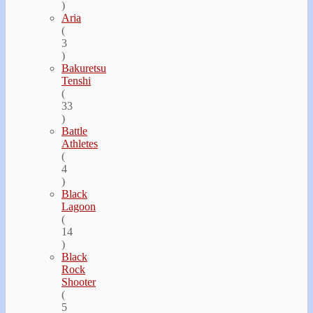
)
Aria
(
3
)
Bakuretsu
Tenshi
(
33
)
Battle
Athletes
(
4
)
Black
Lagoon
(
14
)
Black
Rock
Shooter
(
5