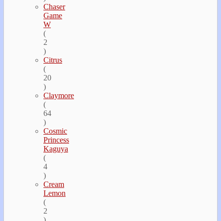
Chaser
Game
W
(
2
)
Citrus
(
20
)
Claymore
(
64
)
Cosmic
Princess
Kaguya
(
4
)
Cream
Lemon
(
2
)