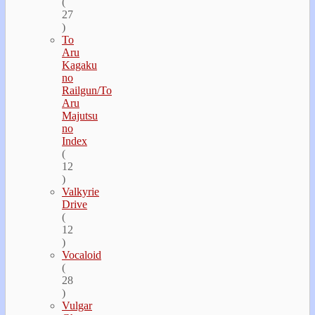
(
27
)
To
Aru
Kagaku
no
Railgun/To
Aru
Majutsu
no
Index
(
12
)
Valkyrie
Drive
(
12
)
Vocaloid
(
28
)
Vulgar