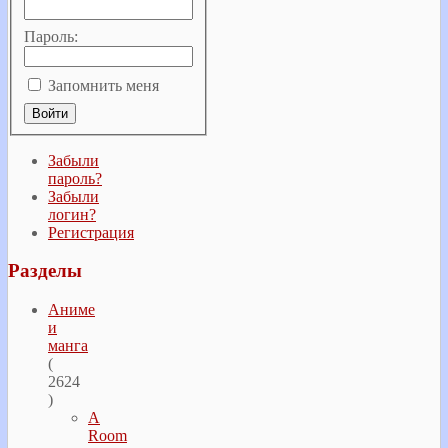
Пароль:
Запомнить меня
Забыли
пароль?
Забыли
логин?
Регистрация
Разделы
Аниме
и
манга
(
2624
)
A
Room