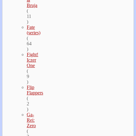
Bruja
(
11
)
Fate
(series)
(
64
)
Fight!
Iczer
One
(
9
)
Flip
Flappers
(
2
)
Ga-
Rei:
Zero
(