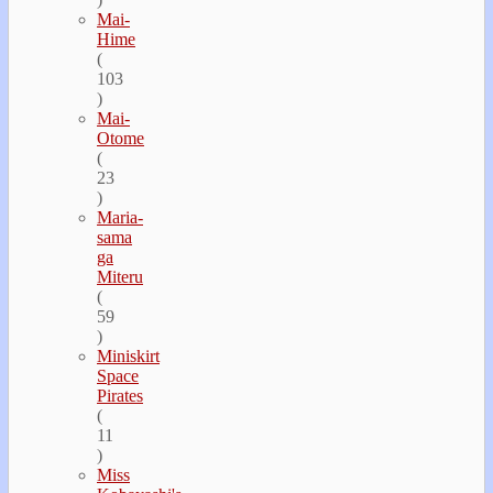
Mai-
Hime
(
103
)
Mai-
Otome
(
23
)
Maria-
sama
ga
Miteru
(
59
)
Miniskirt
Space
Pirates
(
11
)
Miss