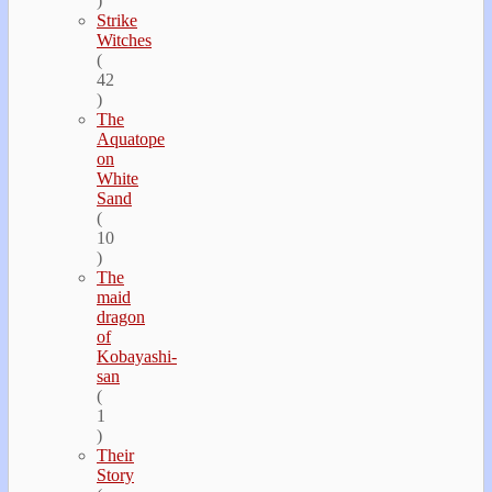
)
Strike
Witches
(
42
)
The
Aquatope
on
White
Sand
(
10
)
The
maid
dragon
of
Kobayashi-
san
(
1
)
Their
Story