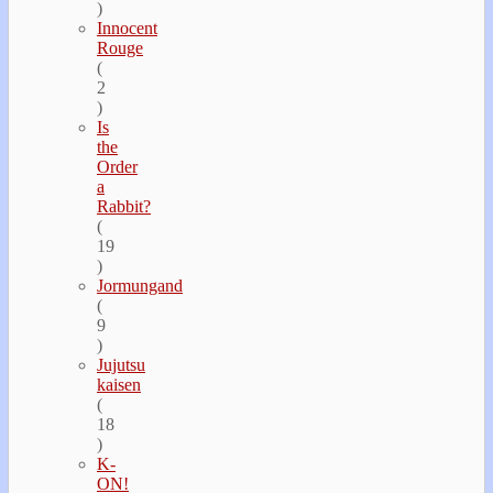
)
Innocent
Rouge
(
2
)
Is
the
Order
a
Rabbit?
(
19
)
Jormungand
(
9
)
Jujutsu
kaisen
(
18
)
K-
ON!