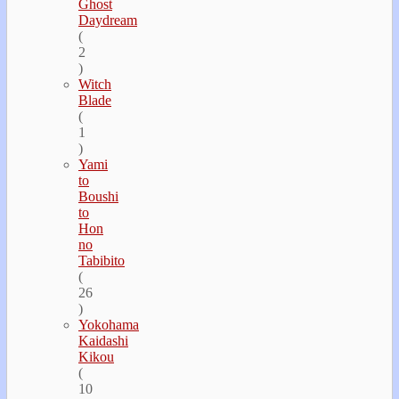
Ghost
Daydream
(
2
)
Witch
Blade
(
1
)
Yami
to
Boushi
to
Hon
no
Tabibito
(
26
)
Yokohama
Kaidashi
Kikou
(
10