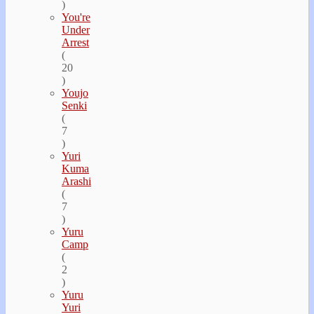
)
You're
Under
Arrest
(
20
)
Youjo
Senki
(
7
)
Yuri
Kuma
Arashi
(
7
)
Yuru
Camp
(
2
)
Yuru
Yuri