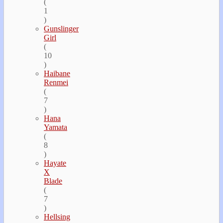
(
1
)
Gunslinger
Girl
(
10
)
Haibane
Renmei
(
7
)
Hana
Yamata
(
8
)
Hayate
Х
Blade
(
7
)
Hellsing