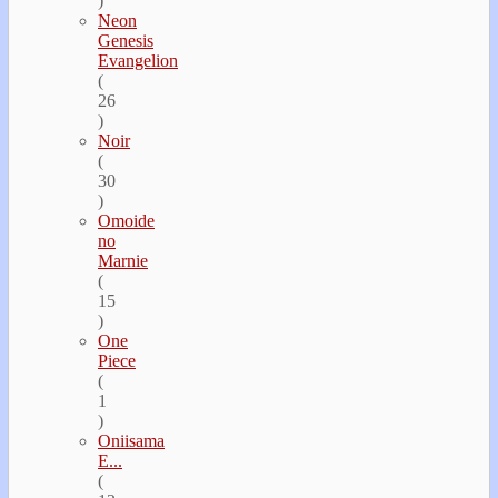
)
Neon
Genesis
Evangelion
(
26
)
Noir
(
30
)
Omoide
no
Marnie
(
15
)
One
Piece
(
1
)
Oniisama
E...
(