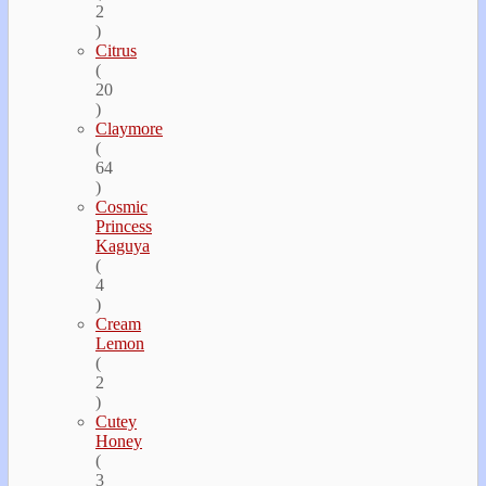
2
)
Citrus
(
20
)
Claymore
(
64
)
Cosmic
Princess
Kaguya
(
4
)
Cream
Lemon
(
2
)
Cutey
Honey
(
3