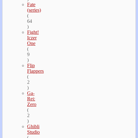
Fate
(series)
(
64
)
Fight!
Iczer
One
(
9
)
Flip
Flappers
(
2
)
Ga-
Rei:
Zero
(
2
)
Ghibli
Studio
(