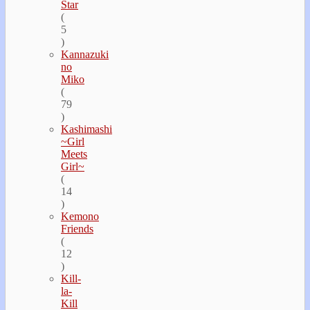
Star
(
5
)
Kannazuki
no
Miko
(
79
)
Kashimashi
~Girl
Meets
Girl~
(
14
)
Kemono
Friends
(
12
)
Kill-
la-
Kill