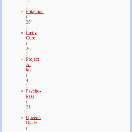
12
)
Pokemon
(
20
)
Pretty
Cure
(
26
)
Project
A-
ko
(
4
)
Psycho-
Pass
(
21
)
Queen’s
Blade
(