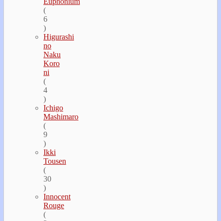
Euphonium
(
6
)
Higurashi
no
Naku
Koro
ni
(
4
)
Ichigo
Mashimaro
(
9
)
Ikki
Tousen
(
30
)
Innocent
Rouge
(