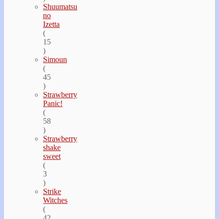
Shuumatsu
no
Izetta
(
15
)
Simoun
(
45
)
Strawberry
Panic!
(
58
)
Strawberry
shake
sweet
(
3
)
Strike
Witches
(
42