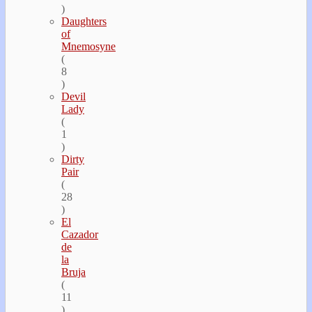
)
Daughters
of
Mnemosyne
(
8
)
Devil
Lady
(
1
)
Dirty
Pair
(
28
)
El
Cazador
de
la
Bruja
(
11
)