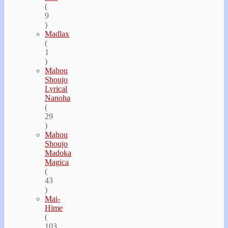
(
9
)
Madlax
(
1
)
Mahou
Shoujo
Lyrical
Nanoha
(
29
)
Mahou
Shoujo
Madoka
Magica
(
43
)
Mai-
Hime
(
103