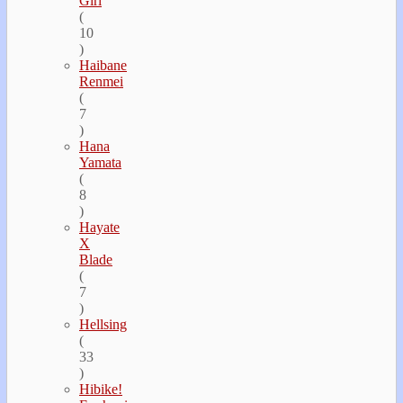
Girl
(
10
)
Haibane
Renmei
(
7
)
Hana
Yamata
(
8
)
Hayate
Х
Blade
(
7
)
Hellsing
(
33
)
Hibike!