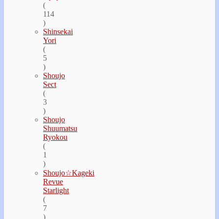
(
114
)
Shinsekai
Yori
(
5
)
Shoujo
Sect
(
3
)
Shoujo
Shuumatsu
Ryokou
(
1
)
Shoujo☆Kageki
Revue
Starlight
(
7
)