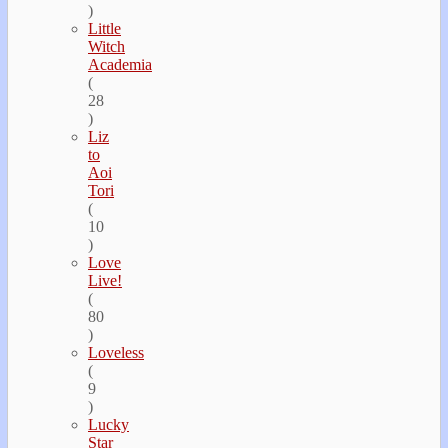
)
Little
Witch
Academia
(
28
)
Liz
to
Aoi
Tori
(
10
)
Love
Live!
(
80
)
Loveless
(
9
)
Lucky
Star