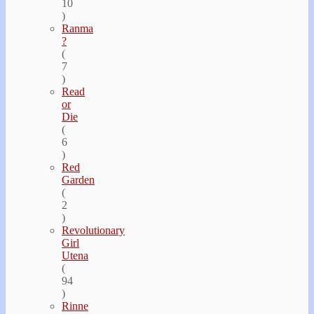
10
)
Ranma
?
(
7
)
Read
or
Die
(
6
)
Red
Garden
(
2
)
Revolutionary
Girl
Utena
(
94
)
Rinne