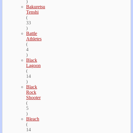
)
Bakuretsu
Tenshi
(
33
)
Battle
Athletes
(
4
)
Black
Lagoon
(
14
)
Black
Rock
Shooter
(
5
)
Bleach
(
14