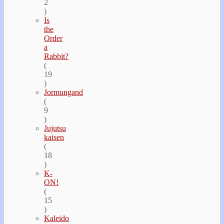
2
)
Is
the
Order
a
Rabbit?
(
19
)
Jormungand
(
9
)
Jujutsu
kaisen
(
18
)
K-
ON!
(
15
)
Kaleido