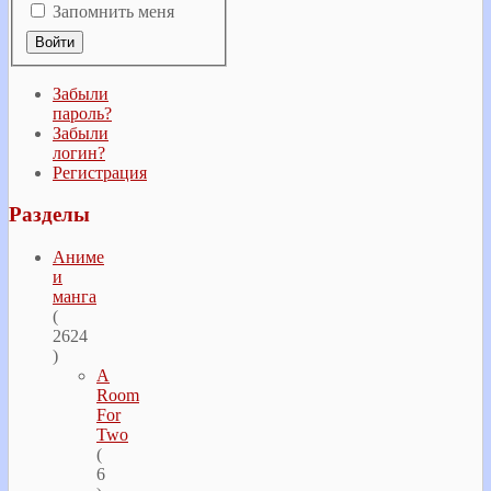
Запомнить меня
Забыли
пароль?
Забыли
логин?
Регистрация
Разделы
Аниме
и
манга
(
2624
)
A
Room
For
Two
(
6