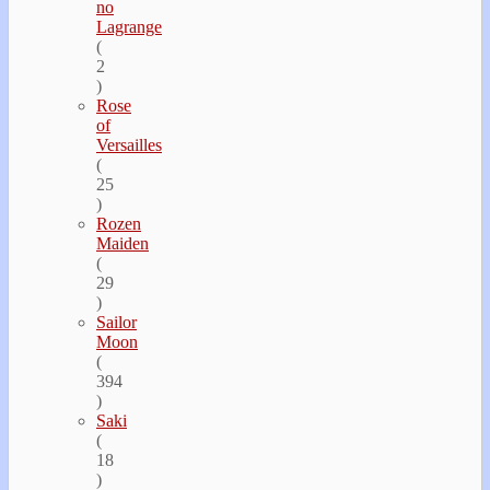
no
Lagrange
(
2
)
Rose
of
Versailles
(
25
)
Rozen
Maiden
(
29
)
Sailor
Moon
(
394
)
Saki
(
18
)