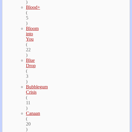
)
Blood+
(
5
)
Bloom
into
You
(
22
)
Blue
Drop
(
3
)
Bubblegum
Crisis
(
11
)
Canaan
(
20
)