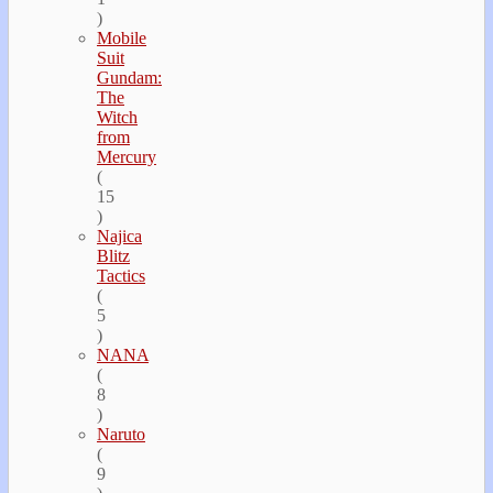
)
Mobile
Suit
Gundam:
The
Witch
from
Mercury
(
15
)
Najica
Blitz
Tactics
(
5
)
NANA
(
8
)
Naruto
(
9