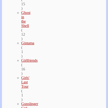
15
)
Ghost
in
the
Shell
(
12
)
Gintama
(
1
)
Girlfriends
(
16
)
Girls'
Last
Tour
(
1
)
Gunslinger