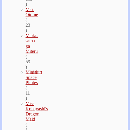
)
Mai-
Otome
(
23
)
Maria-
sama
ga
Miteru
(
59
)
Miniskirt
Space
Pirates
(
11
)
Miss
Kobayashi's
Dragon
Maid
(
1