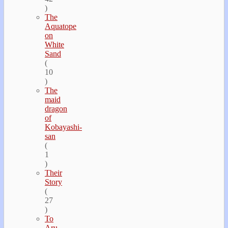
)
The
Aquatope
on
White
Sand
(
10
)
The
maid
dragon
of
Kobayashi-
san
(
1
)
Their
Story
(
27
)
To
Aru