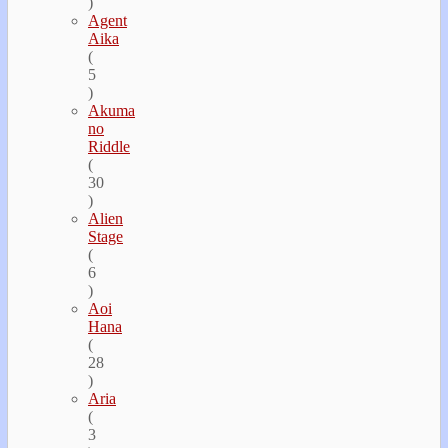
)
Agent
Aika
(
5
)
Akuma
no
Riddle
(
30
)
Alien
Stage
(
6
)
Aoi
Hana
(
28
)
Aria
(
3