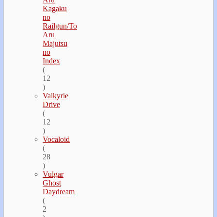
Kagaku
no
Railgun/To
Aru
Majutsu
no
Index
(
12
)
Valkyrie
Drive
(
12
)
Vocaloid
(
28
)
Vulgar
Ghost
Daydream
(
2