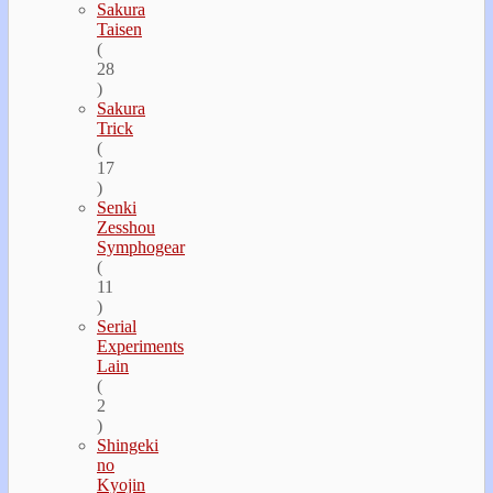
Sakura
Taisen
(
28
)
Sakura
Trick
(
17
)
Senki
Zesshou
Symphogear
(
11
)
Serial
Experiments
Lain
(
2
)
Shingeki
no
Kyojin