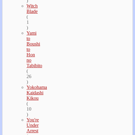
)
Witch
Blade
(
1
)
Yami
to
Boushi
to
Hon
no
Tabibito
(
26
)
Yokohama
Kaidashi
Kikou
(
10
)
You're
Under
Arrest