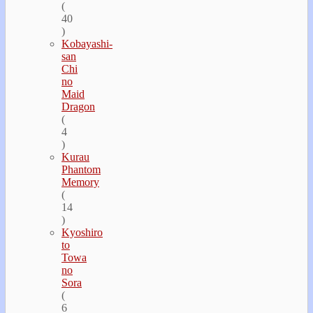
(
40
)
Kobayashi-
san
Chi
no
Maid
Dragon
(
4
)
Kurau
Phantom
Memory
(
14
)
Kyoshiro
to
Towa
no
Sora
(
6