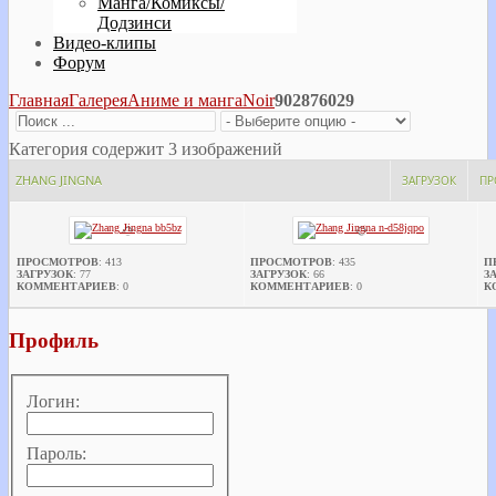
Манга/Комиксы/
Додзинси
Видео-клипы
Форум
Главная
Галерея
Аниме и манга
Noir
902876029
Категория содержит 3 изображений
ZHANG JINGNA
ЗАГРУЗОК
ПР
ПРОСМОТРОВ
: 413
ПРОСМОТРОВ
: 435
П
ЗАГРУЗОК
: 77
ЗАГРУЗОК
: 66
З
КОММЕНТАРИЕВ
: 0
КОММЕНТАРИЕВ
: 0
К
Профиль
Логин:
Пароль: