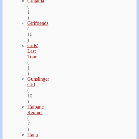
Gintama
(
1
)
Girlfriends
(
16
)
Girls'
Last
Tour
(
1
)
Gunslinger
Girl
(
10
)
Haibane
Renmei
(
7
)
Hana