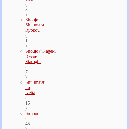
(
3
)
Shoujo
Shuumatsu
Ryokou
(
1
)
Shoujo☆Kageki
Revue
Starlight
(
7
)
Shuumatsu
no
Izetta
(
15
)
Simoun
(
45
)