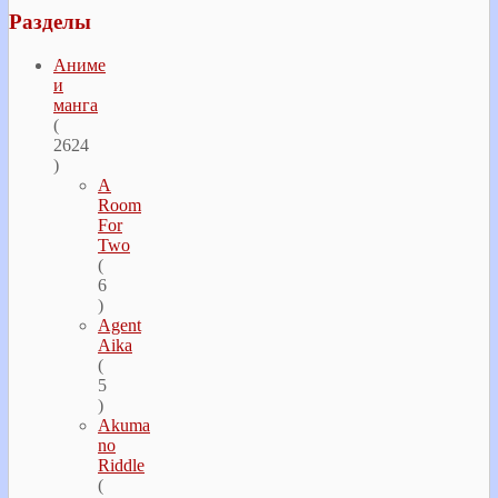
Разделы
Аниме
и
манга
(
2624
)
A
Room
For
Two
(
6
)
Agent
Aika
(
5
)
Akuma
no
Riddle
(