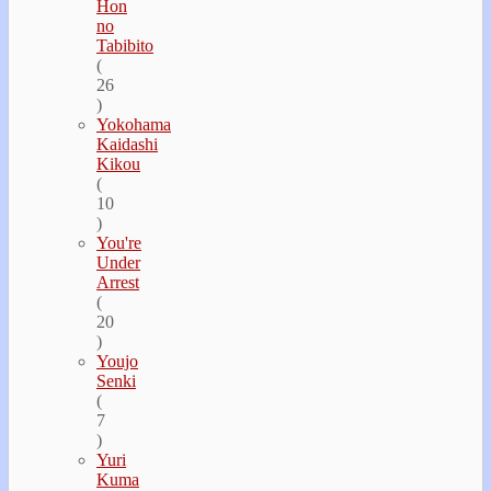
Hon
no
Tabibito
(
26
)
Yokohama
Kaidashi
Kikou
(
10
)
You're
Under
Arrest
(
20
)
Youjo
Senki
(
7
)
Yuri
Kuma