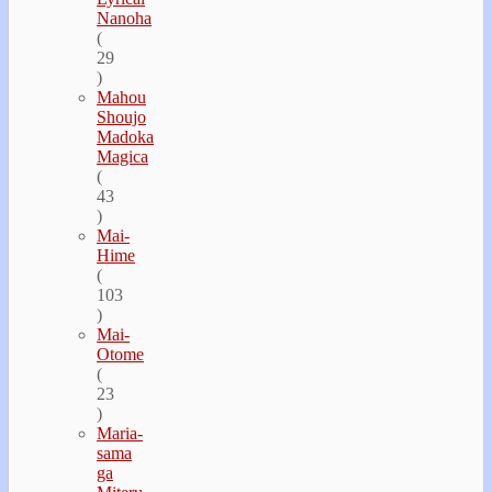
Nanoha
(
29
)
Mahou
Shoujo
Madoka
Magica
(
43
)
Mai-
Hime
(
103
)
Mai-
Otome
(
23
)
Maria-
sama
ga