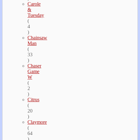
Carole
&
Tuesday
(
4
)
Chainsaw
Man
(
33
)
Chaser
Game
W
(
2
)
Citrus
(
20
)
Claymore
(
64
)