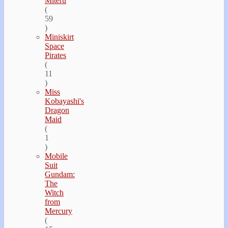
Miteru
(
59
)
Miniskirt
Space
Pirates
(
11
)
Miss
Kobayashi's
Dragon
Maid
(
1
)
Mobile
Suit
Gundam:
The
Witch
from
Mercury
(