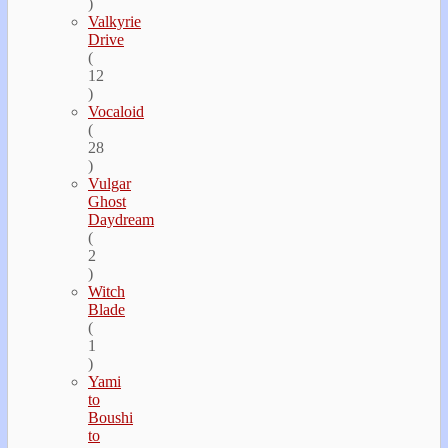
)
Valkyrie
Drive
(
12
)
Vocaloid
(
28
)
Vulgar
Ghost
Daydream
(
2
)
Witch
Blade
(
1
)
Yami
to
Boushi
to