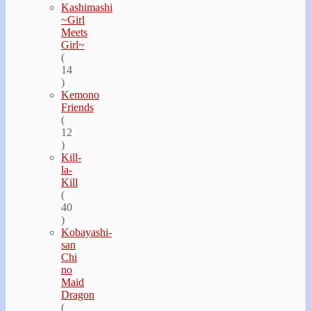
Kashimashi
~Girl
Meets
Girl~
(
14
)
Kemono
Friends
(
12
)
Kill-
la-
Kill
(
40
)
Kobayashi-
san
Chi
no
Maid
Dragon
(