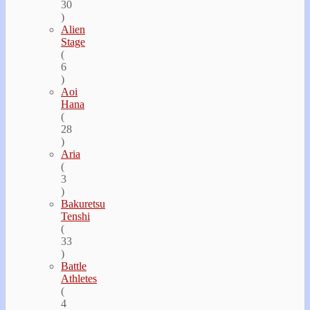
30
)
Alien
Stage
(
6
)
Aoi
Hana
(
28
)
Aria
(
3
)
Bakuretsu
Tenshi
(
33
)
Battle
Athletes
(
4