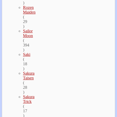
)
Rozen
Maiden
(
29
)
Sailor
Moon
(
394
)
Saki
(
18
)
Sakura
Taisen
(
28
)
Sakura
Trick
(
17
)