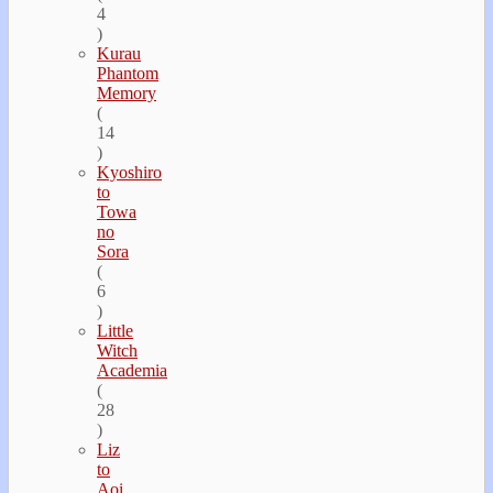
4
)
Kurau
Phantom
Memory
(
14
)
Kyoshiro
to
Towa
no
Sora
(
6
)
Little
Witch
Academia
(
28
)
Liz
to
Aoi