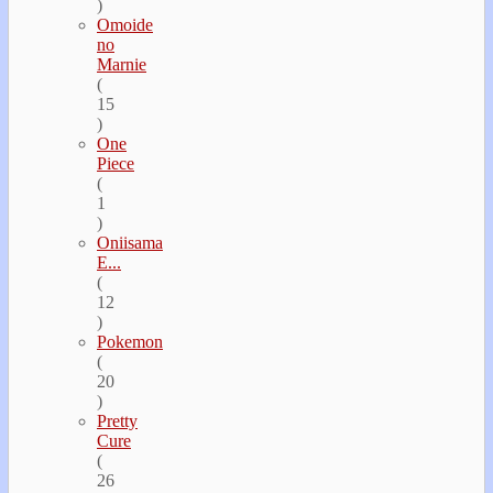
)
Omoide
no
Marnie
(
15
)
One
Piece
(
1
)
Oniisama
E...
(
12
)
Pokemon
(
20
)
Pretty
Cure
(
26