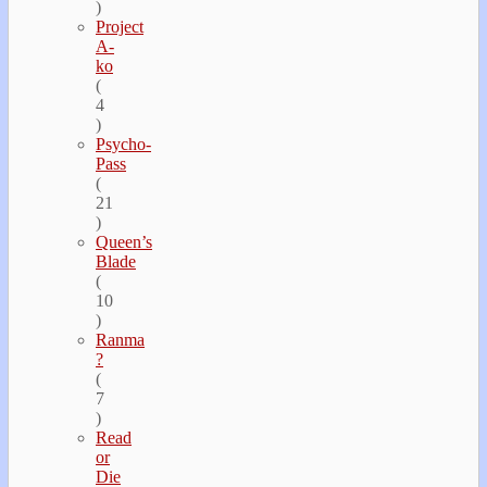
)
Project
A-
ko
(
4
)
Psycho-
Pass
(
21
)
Queen’s
Blade
(
10
)
Ranma
?
(
7
)
Read
or
Die