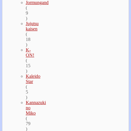
Jormungand
(
9
)
Jujutsu
kaisen
(
18
)
K-
ON!
(
15
)
Kaleido
Star
(
5
)
Kannazuki
no
Miko
(
79
)