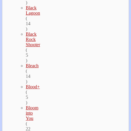
)
Black
Lagoon
(
14
)
Black
Rock
Shooter
(
5
)
Bleach
(
14
)
Blood+
(
5
)
Bloom
into
You
(
22