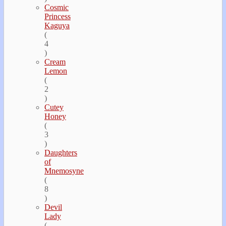
Cosmic
Princess
Kaguya
(
4
)
Cream
Lemon
(
2
)
Cutey
Honey
(
3
)
Daughters
of
Mnemosyne
(
8
)
Devil
Lady
(