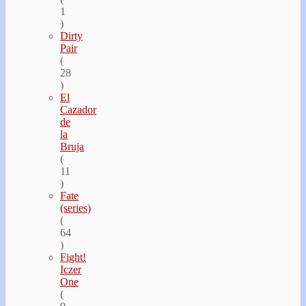
1
)
Dirty
Pair
(
28
)
El
Cazador
de
la
Bruja
(
11
)
Fate
(series)
(
64
)
Fight!
Iczer
One
(