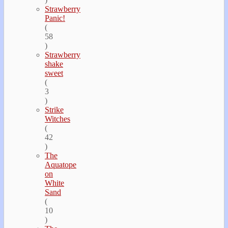
Strawberry
Panic!
(
58
)
Strawberry
shake
sweet
(
3
)
Strike
Witches
(
42
)
The
Aquatope
on
White
Sand
(
10
)