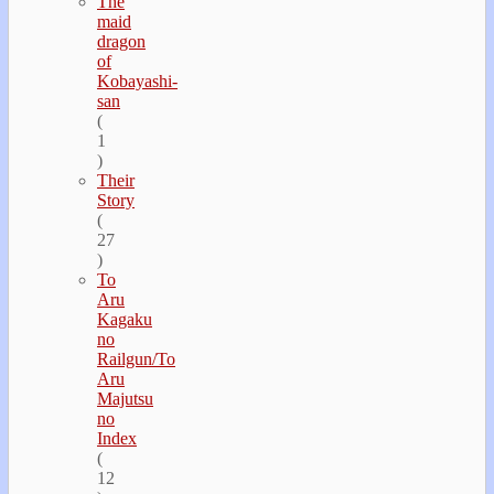
The
maid
dragon
of
Kobayashi-
san
(
1
)
Their
Story
(
27
)
To
Aru
Kagaku
no
Railgun/To
Aru
Majutsu
no
Index
(
12