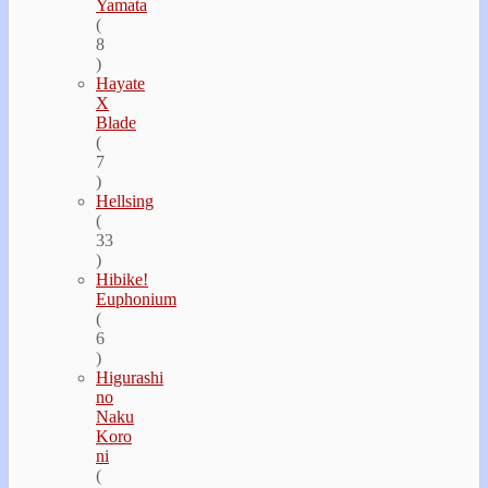
Yamata
(
8
)
Hayate
Х
Blade
(
7
)
Hellsing
(
33
)
Hibike!
Euphonium
(
6
)
Higurashi
no
Naku
Koro
ni
(