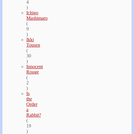
4
)
Ichigo
Mashimaro
(
9
)
Ikki
Tousen
(
30
)
Innocent
Rouge
(
2
)
Is
the
Order
a
Rabbit?
(
19
)