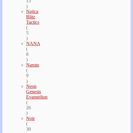
15
)
Najica
Blitz
Tactics
(
5
)
NANA
(
8
)
Naruto
(
9
)
Neon
Genesis
Evangelion
(
26
)
Noir
(
30