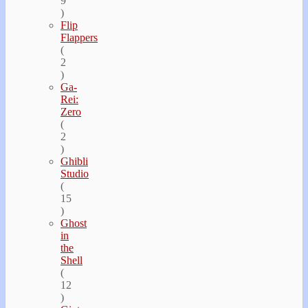
9
)
Flip
Flappers
(
2
)
Ga-
Rei:
Zero
(
2
)
Ghibli
Studio
(
15
)
Ghost
in
the
Shell
(
12
)