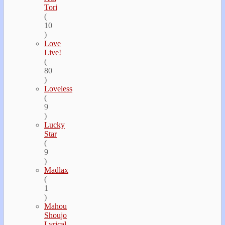
Tori
(
10
)
Love
Live!
(
80
)
Loveless
(
9
)
Lucky
Star
(
9
)
Madlax
(
1
)
Mahou
Shoujo
Lyrical