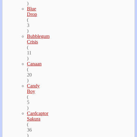
)
Blue
Drop
(
3
)
Bubblegum
Crisis
(
11
)
Canaan
(
20
)
Candy
Boy
(
5
)
Cardcaptor
Sakura
(
36
)