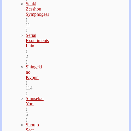
Senki
Zesshou
Symphogear
(
11
)
Serial
Experiments
Lain
(
2
)
Shingeki
no
Kyojin
(
114
)
Shinsekai
Yori
(
5
)
Shoujo
Sect