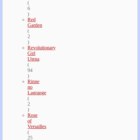
(
6
)
Red
Garden
(
2
)
Revolutionary
Girl
Utena
(
94
)
Rinne
no
Lagrange
(
2
)
Rose
of
Versailles
(
25