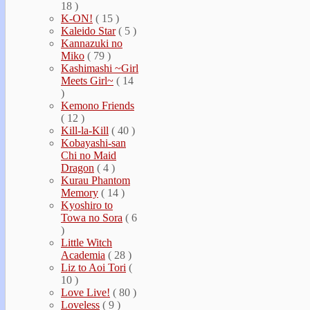
18 )
K-ON!
( 15 )
Kaleido Star
( 5 )
Kannazuki no
Miko
( 79 )
Kashimashi ~Girl
Meets Girl~
( 14
)
Kemono Friends
( 12 )
Kill-la-Kill
( 40 )
Kobayashi-san
Chi no Maid
Dragon
( 4 )
Kurau Phantom
Memory
( 14 )
Kyoshiro to
Towa no Sora
( 6
)
Little Witch
Academia
( 28 )
Liz to Aoi Tori
(
10 )
Love Live!
( 80 )
Loveless
( 9 )