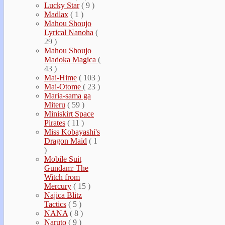
Lucky Star
( 9 )
Madlax
( 1 )
Mahou Shoujo
Lyrical Nanoha
(
29 )
Mahou Shoujo
Madoka Magica
(
43 )
Mai-Hime
( 103 )
Mai-Otome
( 23 )
Maria-sama ga
Miteru
( 59 )
Miniskirt Space
Pirates
( 11 )
Miss Kobayashi's
Dragon Maid
( 1
)
Mobile Suit
Gundam: The
Witch from
Mercury
( 15 )
Najica Blitz
Tactics
( 5 )
NANA
( 8 )
Naruto
( 9 )