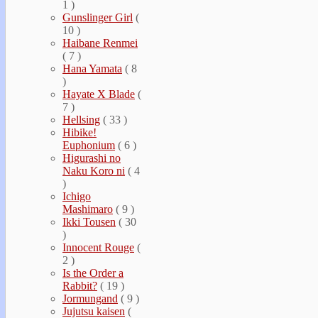
1 )
Gunslinger Girl
(
10 )
Haibane Renmei
( 7 )
Hana Yamata
( 8
)
Hayate Х Blade
(
7 )
Hellsing
( 33 )
Hibike!
Euphonium
( 6 )
Higurashi no
Naku Koro ni
( 4
)
Ichigo
Mashimaro
( 9 )
Ikki Tousen
( 30
)
Innocent Rouge
(
2 )
Is the Order a
Rabbit?
( 19 )
Jormungand
( 9 )
Jujutsu kaisen
(