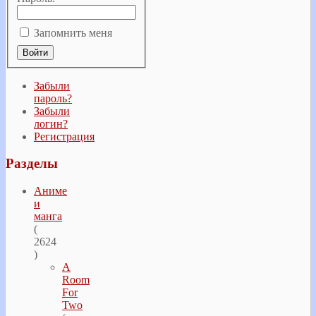
Запомнить меня
Забыли
пароль?
Забыли
логин?
Регистрация
Разделы
Аниме
и
манга
(
2624
)
A
Room
For
Two