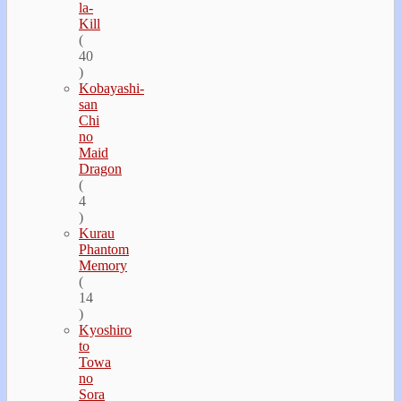
la-
Kill
(
40
)
Kobayashi-
san
Chi
no
Maid
Dragon
(
4
)
Kurau
Phantom
Memory
(
14
)
Kyoshiro
to
Towa
no
Sora