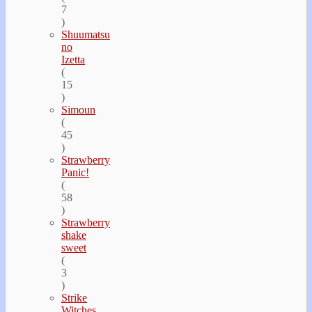
7
)
Shuumatsu
no
Izetta
(
15
)
Simoun
(
45
)
Strawberry
Panic!
(
58
)
Strawberry
shake
sweet
(
3
)
Strike
Witches