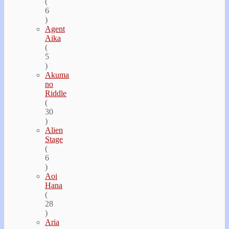
(
6
)
Agent
Aika
(
5
)
Akuma
no
Riddle
(
30
)
Alien
Stage
(
6
)
Aoi
Hana
(
28
)
Aria