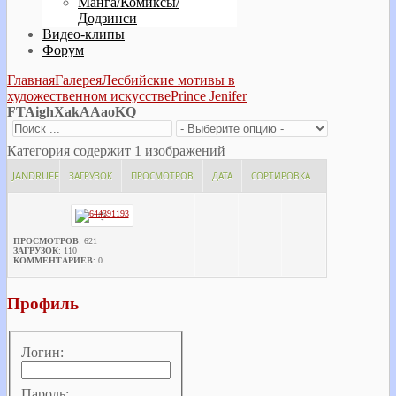
Манга/Комиксы/
Додзинси
Видео-клипы
Форум
Главная
Галерея
Лесбийские мотивы в
художественном искусстве
Prince Jenifer
FTAighXakAAaoKQ
Категория содержит 1 изображений
JANDRUFF
ЗАГРУЗОК
ПРОСМОТРОВ
ДАТА
СОРТИРОВКА
ПРОСМОТРОВ
: 621
ЗАГРУЗОК
: 110
КОММЕНТАРИЕВ
: 0
Профиль
Логин:
Пароль: