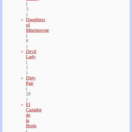
(
3
)
Daughters
of
Mnemosyne
(
8
)
Devil
Lady
(
1
)
Dirty
Pair
(
28
)
El
Cazador
de
la
Bruja
(