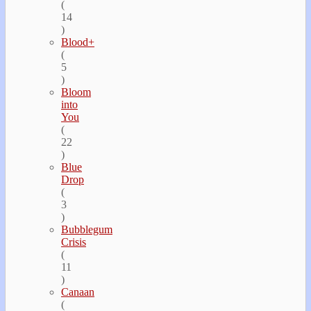
(
14
)
Blood+
(
5
)
Bloom
into
You
(
22
)
Blue
Drop
(
3
)
Bubblegum
Crisis
(
11
)
Canaan
(