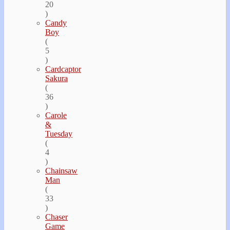
20
)
Candy
Boy
(
5
)
Cardcaptor
Sakura
(
36
)
Carole
&
Tuesday
(
4
)
Chainsaw
Man
(
33
)
Chaser
Game