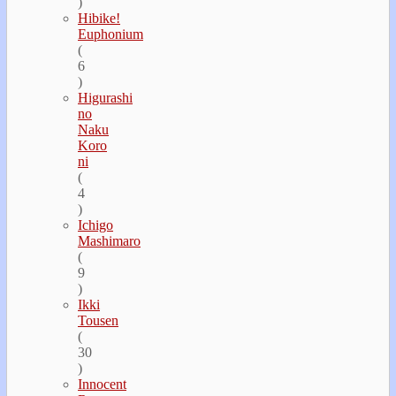
)
Hibike!
Euphonium
(
6
)
Higurashi
no
Naku
Koro
ni
(
4
)
Ichigo
Mashimaro
(
9
)
Ikki
Tousen
(
30
)
Innocent