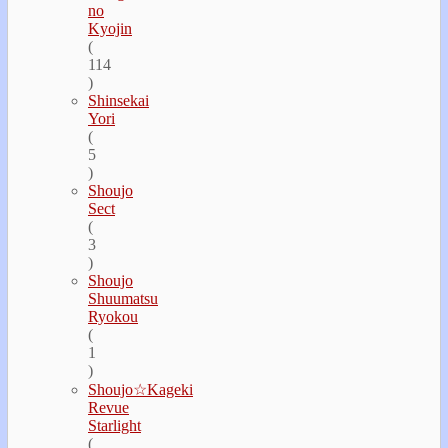
no
Kyojin
(
114
)
Shinsekai
Yori
(
5
)
Shoujo
Sect
(
3
)
Shoujo
Shuumatsu
Ryokou
(
1
)
Shoujo☆Kageki
Revue
Starlight
(