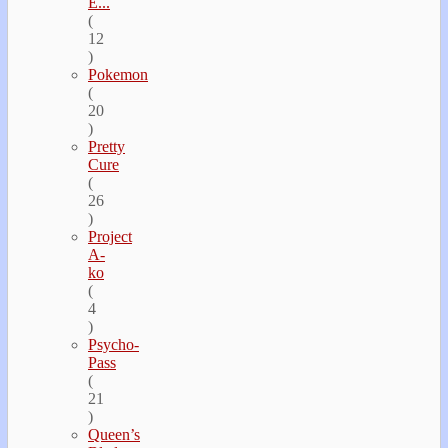
E...
(
12
)
Pokemon
(
20
)
Pretty
Cure
(
26
)
Project
A-
ko
(
4
)
Psycho-
Pass
(
21
)
Queen’s