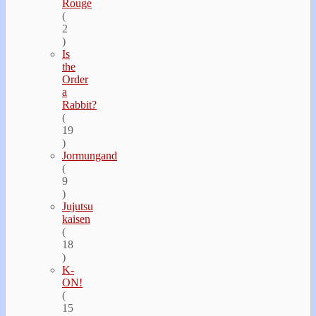
Rouge
(
2
)
Is
the
Order
a
Rabbit?
(
19
)
Jormungand
(
9
)
Jujutsu
kaisen
(
18
)
K-
ON!
(
15