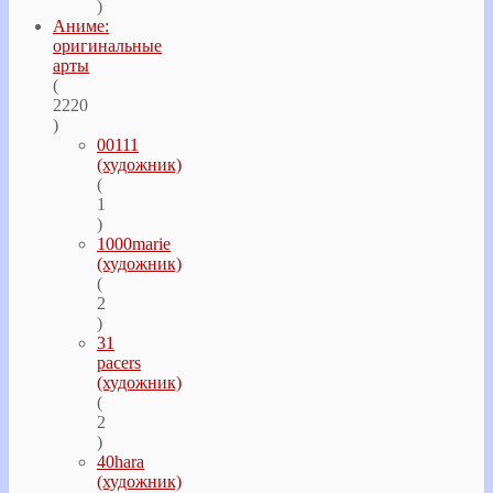
)
Аниме:
оригинальные
арты
(
2220
)
00111
(художник)
(
1
)
1000marie
(художник)
(
2
)
31
pacers
(художник)
(
2
)
40hara
(художник)