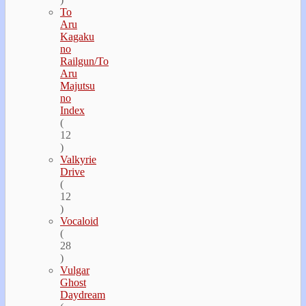
To
Aru
Kagaku
no
Railgun/To
Aru
Majutsu
no
Index
(
12
)
Valkyrie
Drive
(
12
)
Vocaloid
(
28
)
Vulgar
Ghost
Daydream