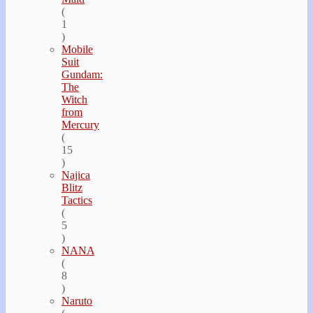
(
1
)
Mobile
Suit
Gundam:
The
Witch
from
Mercury
(
15
)
Najica
Blitz
Tactics
(
5
)
NANA
(
8
)
Naruto