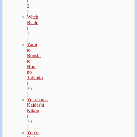
(
2
)
Witch
Blade
(
1
)
Yami
to
Boushi
to
Hon
no
Tabibito
(
26
)
Yokohama
Kaidashi
Kikou
(
10
)
You're