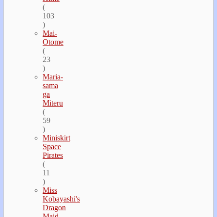
(
103
)
Mai-
Otome
(
23
)
Maria-
sama
ga
Miteru
(
59
)
Miniskirt
Space
Pirates
(
11
)
Miss
Kobayashi's
Dragon
Maid