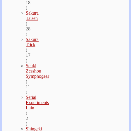
18
)
Sakura
Taisen
(
28
)
Sakura
Trick
(
17
)
Senki
Zesshou
Symphogear
(
11
)
Serial
Experiments
Lain
(
2
)
Shingeki