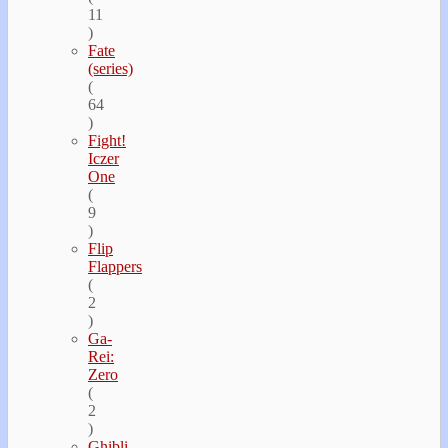
11
)
Fate
(series)
(
64
)
Fight!
Iczer
One
(
9
)
Flip
Flappers
(
2
)
Ga-
Rei:
Zero
(
2
)
Ghibli