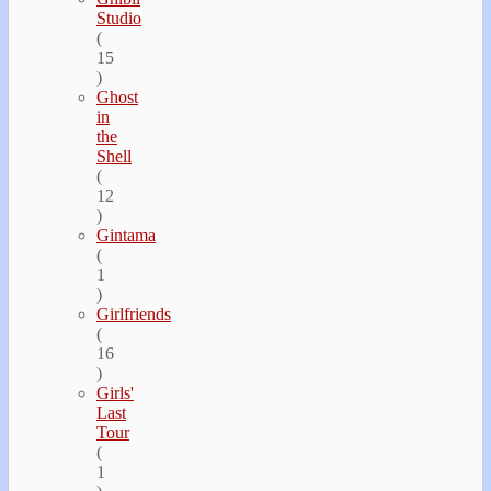
Studio
(
15
)
Ghost
in
the
Shell
(
12
)
Gintama
(
1
)
Girlfriends
(
16
)
Girls'
Last
Tour
(
1