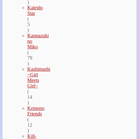
)
Kaleido
Star
(
5
)
Kannazuki
no
Miko
(
79
)
Kashimashi
~Girl
Meets
Girl~
(
14
)
Kemono
Friends
(
12
)
Kill-