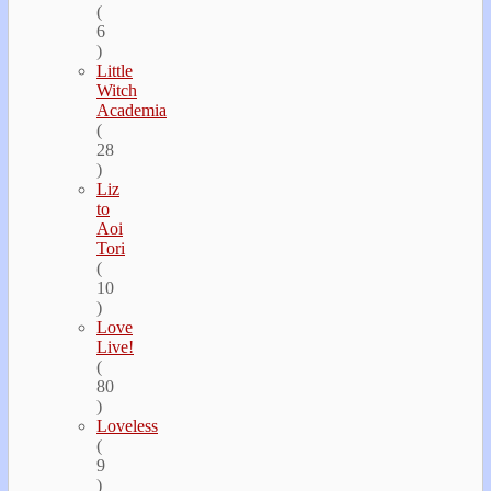
(
6
)
Little
Witch
Academia
(
28
)
Liz
to
Aoi
Tori
(
10
)
Love
Live!
(
80
)
Loveless
(
9
)