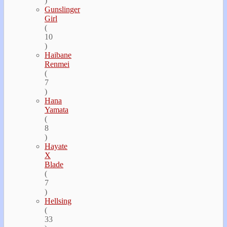
)
Gunslinger
Girl
(
10
)
Haibane
Renmei
(
7
)
Hana
Yamata
(
8
)
Hayate
Х
Blade
(
7
)
Hellsing
(
33