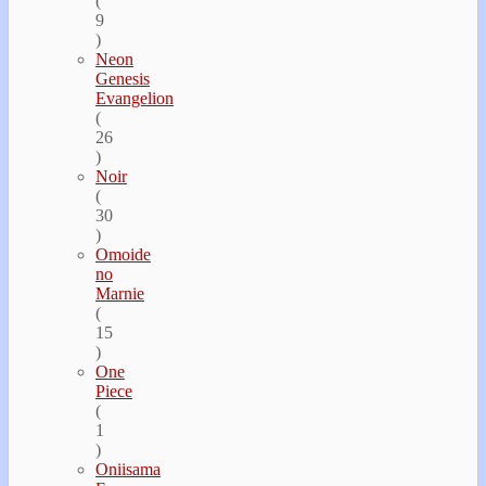
(
9
)
Neon
Genesis
Evangelion
(
26
)
Noir
(
30
)
Omoide
no
Marnie
(
15
)
One
Piece
(
1
)
Oniisama