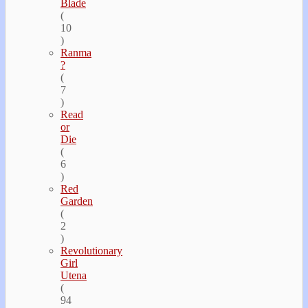
Blade
(
10
)
Ranma
?
(
7
)
Read
or
Die
(
6
)
Red
Garden
(
2
)
Revolutionary
Girl
Utena
(
94