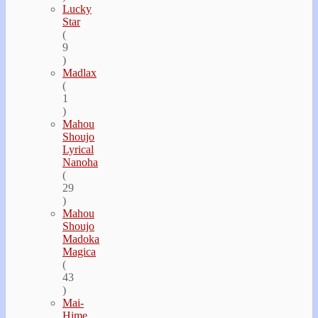
Lucky
Star
(
9
)
Madlax
(
1
)
Mahou
Shoujo
Lyrical
Nanoha
(
29
)
Mahou
Shoujo
Madoka
Magica
(
43
)
Mai-
Hime