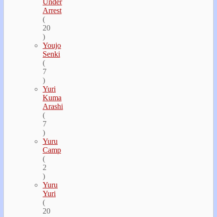
Under
Arrest
(
20
)
Youjo
Senki
(
7
)
Yuri
Kuma
Arashi
(
7
)
Yuru
Camp
(
2
)
Yuru
Yuri
(
20