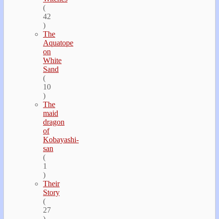
(
42
)
The
Aquatope
on
White
Sand
(
10
)
The
maid
dragon
of
Kobayashi-
san
(
1
)
Their
Story
(
27
)