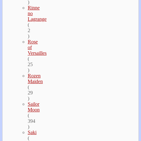
)
Rinne
no
Lagrange
(
2
)
Rose
of
Versailles
(
25
)
Rozen
Maiden
(
29
)
Sailor
Moon
(
394
)
Saki
(