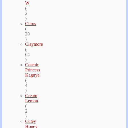
W
(
2
)
Citrus
(
20
)
Claymore
(
64
)
Cosmic
Princess
Kaguya
(
4
)
Cream
Lemon
(
2
)
Cutey
Honey