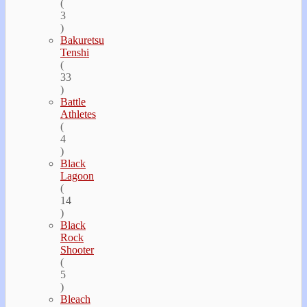
(
3
)
Bakuretsu
Tenshi
(
33
)
Battle
Athletes
(
4
)
Black
Lagoon
(
14
)
Black
Rock
Shooter
(
5
)
Bleach