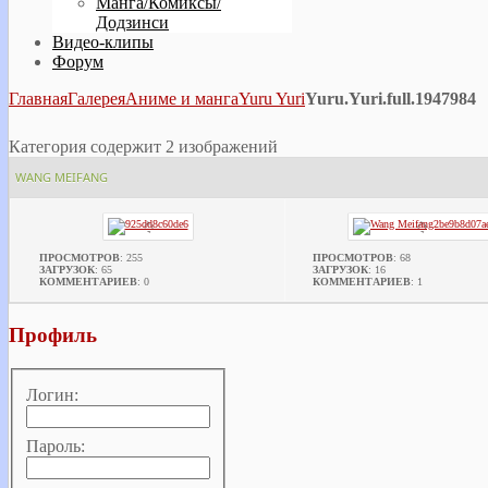
Манга/Комиксы/
Додзинси
Видео-клипы
Форум
Главная
Галерея
Аниме и манга
Yuru Yuri
Yuru.Yuri.full.1947984
Категория содержит 2 изображений
WANG MEIFANG
ПРОСМОТРОВ
: 255
ПРОСМОТРОВ
: 68
ЗАГРУЗОК
: 65
ЗАГРУЗОК
: 16
КОММЕНТАРИЕВ
: 0
КОММЕНТАРИЕВ
: 1
Профиль
Логин:
Пароль: