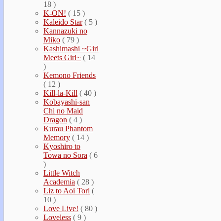
18 )
K-ON!
( 15 )
Kaleido Star
( 5 )
Kannazuki no
Miko
( 79 )
Kashimashi ~Girl
Meets Girl~
( 14
)
Kemono Friends
( 12 )
Kill-la-Kill
( 40 )
Kobayashi-san
Chi no Maid
Dragon
( 4 )
Kurau Phantom
Memory
( 14 )
Kyoshiro to
Towa no Sora
( 6
)
Little Witch
Academia
( 28 )
Liz to Aoi Tori
(
10 )
Love Live!
( 80 )
Loveless
( 9 )