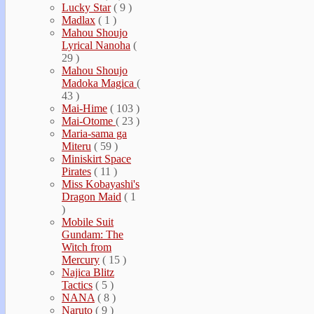
Lucky Star
( 9 )
Madlax
( 1 )
Mahou Shoujo
Lyrical Nanoha
(
29 )
Mahou Shoujo
Madoka Magica
(
43 )
Mai-Hime
( 103 )
Mai-Otome
( 23 )
Maria-sama ga
Miteru
( 59 )
Miniskirt Space
Pirates
( 11 )
Miss Kobayashi's
Dragon Maid
( 1
)
Mobile Suit
Gundam: The
Witch from
Mercury
( 15 )
Najica Blitz
Tactics
( 5 )
NANA
( 8 )
Naruto
( 9 )