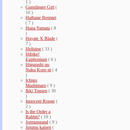
1 )
Gunslinger Girl
(
10 )
Haibane Renmei
( 7 )
Hana Yamata
( 8
)
Hayate Х Blade
(
7 )
Hellsing
( 33 )
Hibike!
Euphonium
( 6 )
Higurashi no
Naku Koro ni
( 4
)
Ichigo
Mashimaro
( 9 )
Ikki Tousen
( 30
)
Innocent Rouge
(
2 )
Is the Order a
Rabbit?
( 19 )
Jormungand
( 9 )
Jujutsu kaisen
(