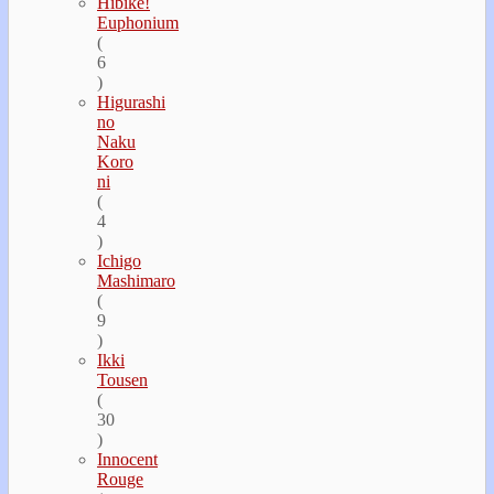
Hibike!
Euphonium
(
6
)
Higurashi
no
Naku
Koro
ni
(
4
)
Ichigo
Mashimaro
(
9
)
Ikki
Tousen
(
30
)
Innocent
Rouge