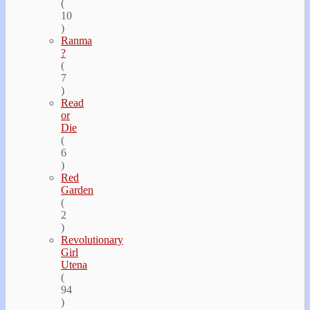
(
10
)
Ranma
?
(
7
)
Read
or
Die
(
6
)
Red
Garden
(
2
)
Revolutionary
Girl
Utena
(
94
)