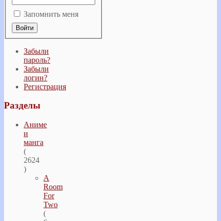
Запомнить меня
Забыли
пароль?
Забыли
логин?
Регистрация
Разделы
Аниме
и
манга
(
2624
)
A
Room
For
Two
(