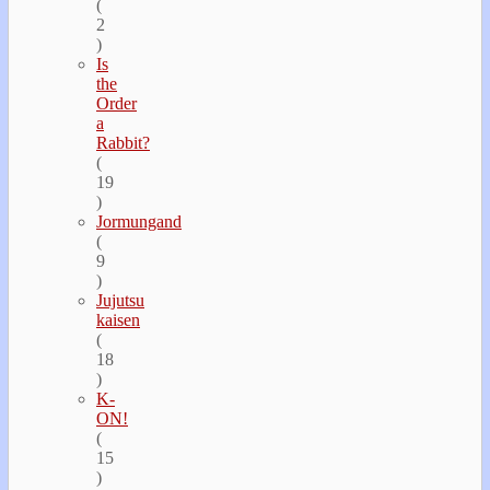
(
2
)
Is
the
Order
a
Rabbit?
(
19
)
Jormungand
(
9
)
Jujutsu
kaisen
(
18
)
K-
ON!
(
15
)