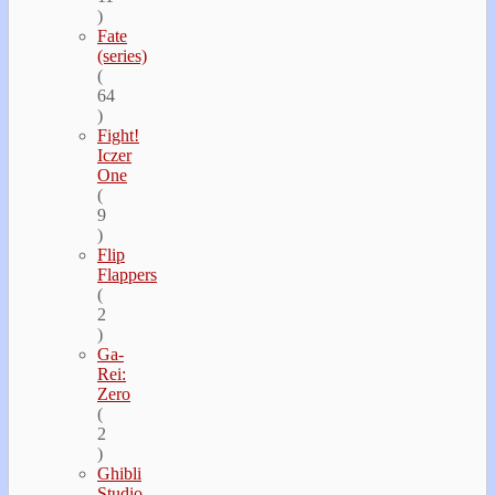
)
Fate
(series)
(
64
)
Fight!
Iczer
One
(
9
)
Flip
Flappers
(
2
)
Ga-
Rei:
Zero
(
2
)
Ghibli
Studio