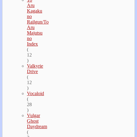
Aru
Kagaku
no
Railgun/To
Aru
Majutsu
no
Index
(
12
)
Valkyrie
Drive
(
12
)
Vocaloid
(
28
)
Vulgar
Ghost
Daydream
(