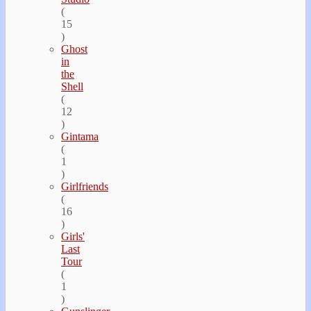
(
15
)
Ghost
in
the
Shell
(
12
)
Gintama
(
1
)
Girlfriends
(
16
)
Girls'
Last
Tour
(
1
)