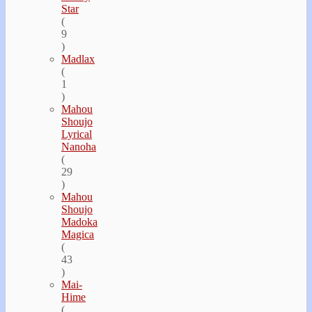
Star
(
9
)
Madlax
(
1
)
Mahou
Shoujo
Lyrical
Nanoha
(
29
)
Mahou
Shoujo
Madoka
Magica
(
43
)
Mai-
Hime
(