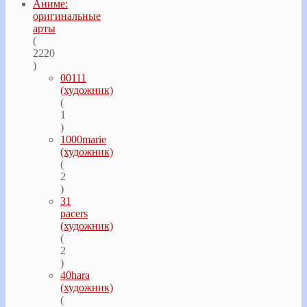
Аниме:
оригинальные
арты
(
2220
)
00111
(художник)
(
1
)
1000marie
(художник)
(
2
)
31
pacers
(художник)
(
2
)
40hara
(художник)
(