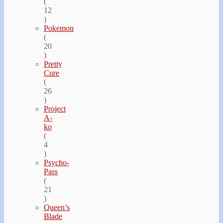
(
12
)
Pokemon
(
20
)
Pretty
Cure
(
26
)
Project
A-
ko
(
4
)
Psycho-
Pass
(
21
)
Queen’s
Blade