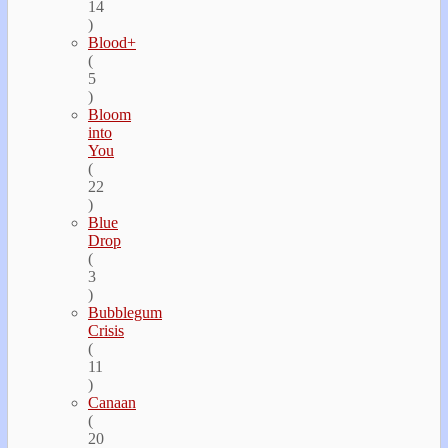
14
)
Blood+
(
5
)
Bloom
into
You
(
22
)
Blue
Drop
(
3
)
Bubblegum
Crisis
(
11
)
Canaan
(
20