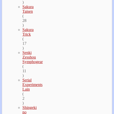
)
Sakura
Taisen
(
28
)
Sakura
Trick
(
17
)
Senki
Zesshou
Symphogear
(
11
)
Serial
Experiments
Lain
(
2
)
Shingeki
no