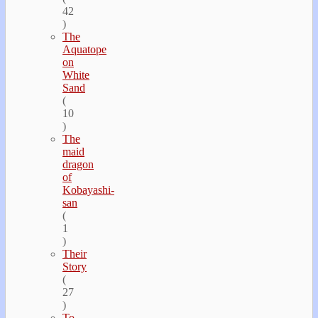
42
)
The
Aquatope
on
White
Sand
(
10
)
The
maid
dragon
of
Kobayashi-
san
(
1
)
Their
Story
(
27
)
To