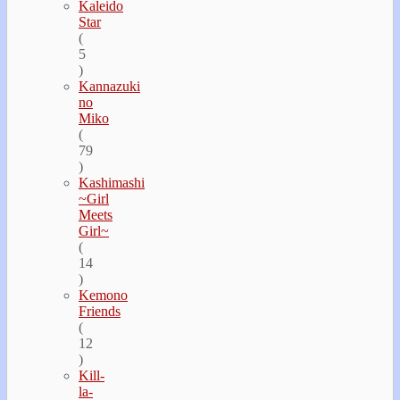
Kaleido
Star
(
5
)
Kannazuki
no
Miko
(
79
)
Kashimashi
~Girl
Meets
Girl~
(
14
)
Kemono
Friends
(
12
)
Kill-
la-