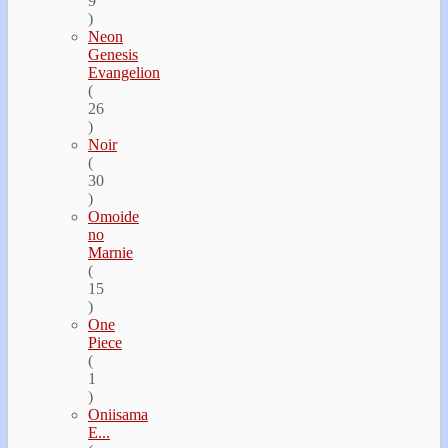
9
)
Neon
Genesis
Evangelion
(
26
)
Noir
(
30
)
Omoide
no
Marnie
(
15
)
One
Piece
(
1
)
Oniisama
E...