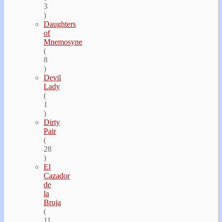
3
)
Daughters
of
Mnemosyne
(
8
)
Devil
Lady
(
1
)
Dirty
Pair
(
28
)
El
Cazador
de
la
Bruja
(
11