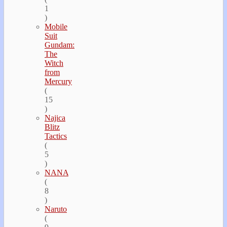
1
)
Mobile
Suit
Gundam:
The
Witch
from
Mercury
(
15
)
Najica
Blitz
Tactics
(
5
)
NANA
(
8
)
Naruto
(