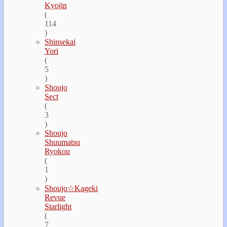
Kyojin
(
114
)
Shinsekai
Yori
(
5
)
Shoujo
Sect
(
3
)
Shoujo
Shuumatsu
Ryokou
(
1
)
Shoujo☆Kageki
Revue
Starlight
(
7