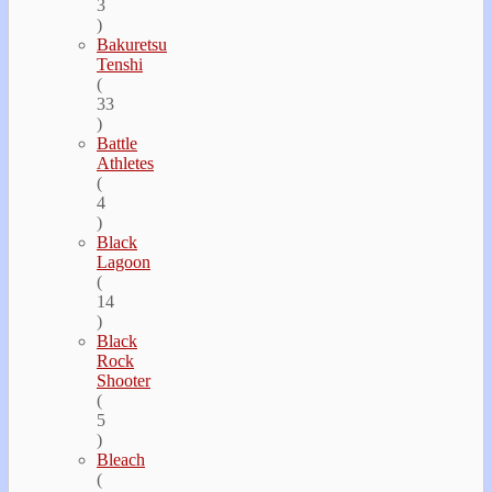
3
)
Bakuretsu
Tenshi
(
33
)
Battle
Athletes
(
4
)
Black
Lagoon
(
14
)
Black
Rock
Shooter
(
5
)
Bleach
(