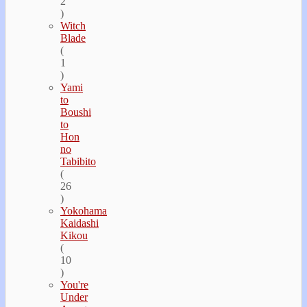
2
)
Witch
Blade
(
1
)
Yami
to
Boushi
to
Hon
no
Tabibito
(
26
)
Yokohama
Kaidashi
Kikou
(
10
)
You're
Under