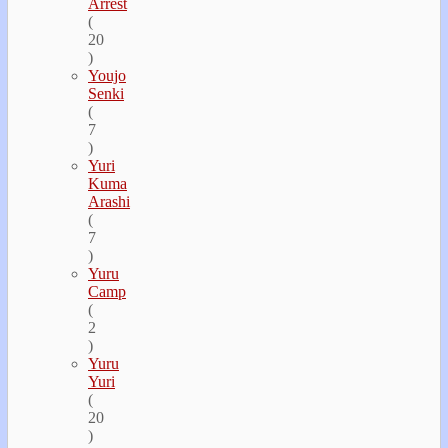
Arrest
(
20
)
Youjo
Senki
(
7
)
Yuri
Kuma
Arashi
(
7
)
Yuru
Camp
(
2
)
Yuru
Yuri
(
20
)