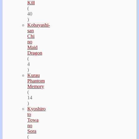
Kill
(
40
)
Kobayashi-
san
Chi
no
Maid
Dragon
(
4
)
Kurau
Phantom
Memory
(
14
)
Kyoshiro
to
Towa
no
Sora
(