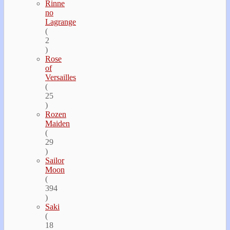
Rinne
no
Lagrange
(
2
)
Rose
of
Versailles
(
25
)
Rozen
Maiden
(
29
)
Sailor
Moon
(
394
)
Saki
(
18