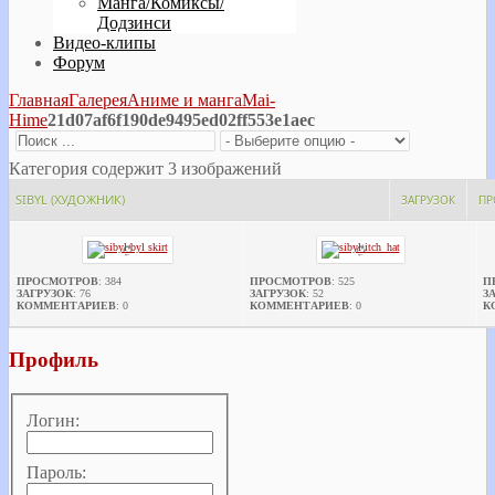
Манга/Комиксы/
Додзинси
Видео-клипы
Форум
Главная
Галерея
Аниме и манга
Mai-
Hime
21d07af6f190de9495ed02ff553e1aec
Категория содержит 3 изображений
SIBYL (ХУДОЖНИК)
ЗАГРУЗОК
ПР
ПРОСМОТРОВ
: 384
ПРОСМОТРОВ
: 525
П
ЗАГРУЗОК
: 76
ЗАГРУЗОК
: 52
З
КОММЕНТАРИЕВ
: 0
КОММЕНТАРИЕВ
: 0
К
Профиль
Логин:
Пароль: