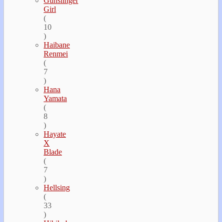
Gunslinger
Girl
(
10
)
Haibane
Renmei
(
7
)
Hana
Yamata
(
8
)
Hayate
Х
Blade
(
7
)
Hellsing
(
33
)