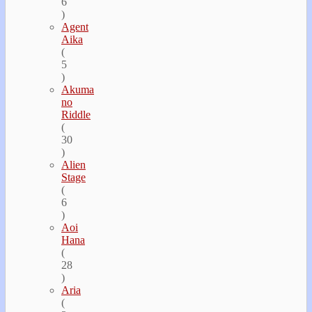
6
)
Agent
Aika
(
5
)
Akuma
no
Riddle
(
30
)
Alien
Stage
(
6
)
Aoi
Hana
(
28
)
Aria
(