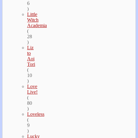
6
)
Little
Witch
Academia
(
28
)
Liz
to
Aoi
Tori
(
10
)
Love
Live!
(
80
)
Loveless
(
9
)
Lucky