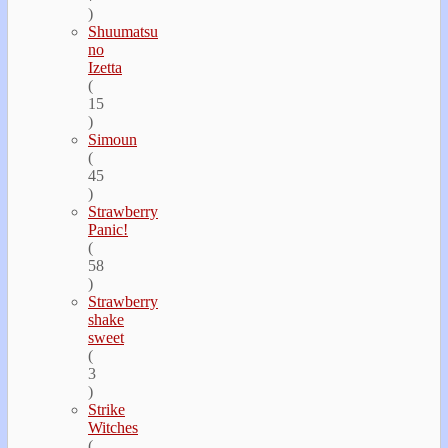
)
Shuumatsu
no
Izetta
(
15
)
Simoun
(
45
)
Strawberry
Panic!
(
58
)
Strawberry
shake
sweet
(
3
)
Strike
Witches
(