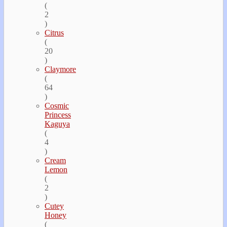
(
2
)
Citrus
(
20
)
Claymore
(
64
)
Cosmic
Princess
Kaguya
(
4
)
Cream
Lemon
(
2
)
Cutey
Honey
(