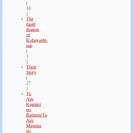
(
10
)
The
maid
dragon
of
Kobayashi-
san
(
1
)
Their
Story
(
27
)
To
Aru
Kagaku
no
Railgun/To
Aru
Majutsu
no