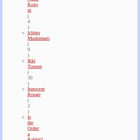
Koro
ni
(
4
)
Ichigo
Mashimaro
(
9
)
Ikki
Tousen
(
30
)
Innocent
Rouge
(
2
)
Is
the
Order
a
Rabbit?