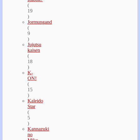
(
19
)
Jormungand
(
9
)
Jujutsu
kaisen
(
18
)
K-
ON!
(
15
)
Kaleido
Star
(
5
)
Kannazuki
no