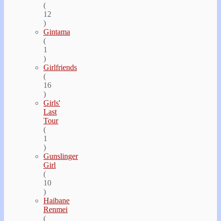
(
12
)
Gintama
(
1
)
Girlfriends
(
16
)
Girls'
Last
Tour
(
1
)
Gunslinger
Girl
(
10
)
Haibane
Renmei
(