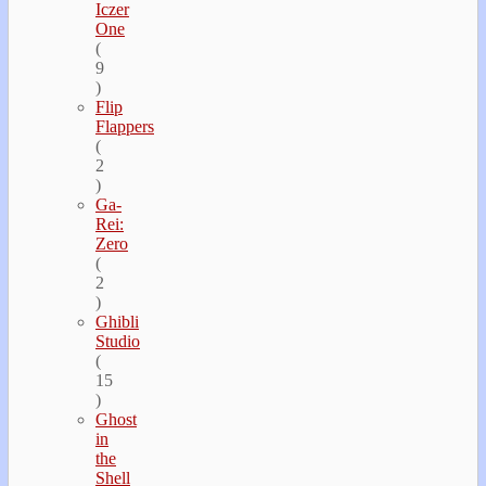
Iczer
One
(
9
)
Flip
Flappers
(
2
)
Ga-
Rei:
Zero
(
2
)
Ghibli
Studio
(
15
)
Ghost
in
the
Shell