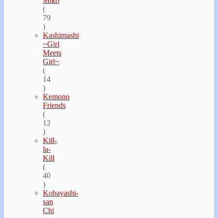
Miko
(
79
)
Kashimashi
~Girl
Meets
Girl~
(
14
)
Kemono
Friends
(
12
)
Kill-
la-
Kill
(
40
)
Kobayashi-
san
Chi