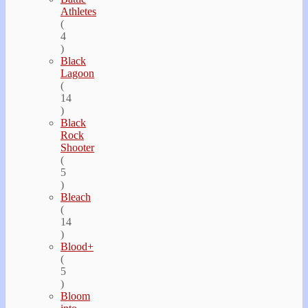
Athletes
(
4
)
Black
Lagoon
(
14
)
Black
Rock
Shooter
(
5
)
Bleach
(
14
)
Blood+
(
5
)
Bloom