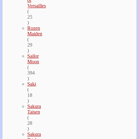
of
Versailles
(
25
)
Rozen
Maiden
(
29
)
Sailor
Moon
(
394
)
Saki
(
18
)
Sakura
Taisen
(
28
)
Sakura