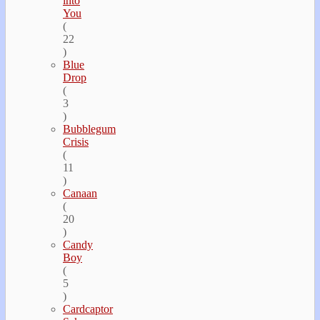
into
You
(
22
)
Blue
Drop
(
3
)
Bubblegum
Crisis
(
11
)
Canaan
(
20
)
Candy
Boy
(
5
)
Cardcaptor