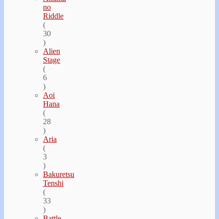
no
Riddle
(
30
)
Alien
Stage
(
6
)
Aoi
Hana
(
28
)
Aria
(
3
)
Bakuretsu
Tenshi
(
33
)
Battle