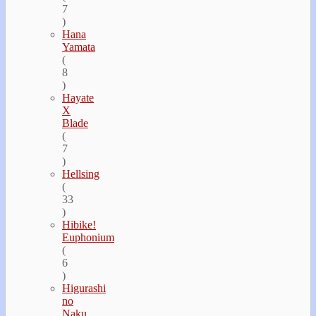
7
)
Hana
Yamata
(
8
)
Hayate
Х
Blade
(
7
)
Hellsing
(
33
)
Hibike!
Euphonium
(
6
)
Higurashi
no
Naku