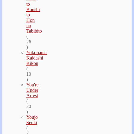
to
Boushi
to
Hon
no
Tabibito
(
26
)
Yokohama
Kaidashi
Kikou
(
10
)
You're
Under
Arrest
(
20
)
Youjo
Senki
(
7