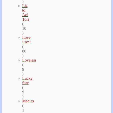
)
Liz
to
Aoi
Tori
(
10
)
Love
Live!
(
80
)
Loveless
(
9
)
Lucky
Star
(
9
)
Madlax
(
1