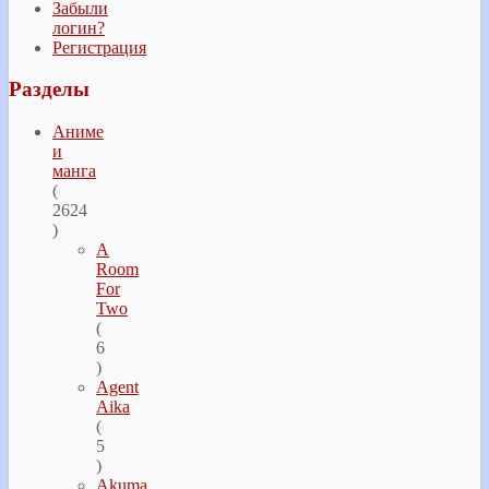
Забыли
логин?
Регистрация
Разделы
Аниме
и
манга
(
2624
)
A
Room
For
Two
(
6
)
Agent
Aika
(
5
)
Akuma