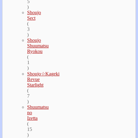
5
)
Shoujo
Sect
(
3
)
Shoujo
Shuumatsu
Ryokou
(
1
)
Shoujo☆Kageki
Revue
Starlight
(
7
)
Shuumatsu
no
Izetta
(
15
)