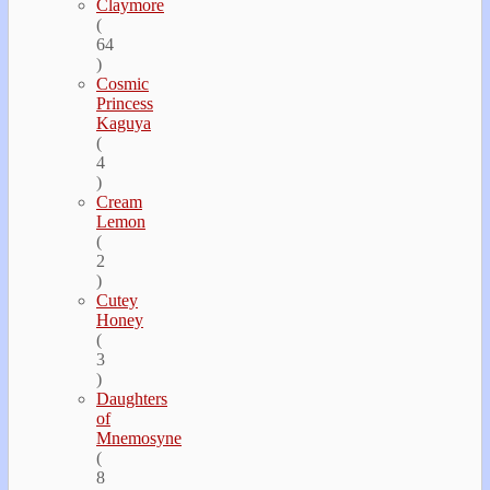
Claymore
(
64
)
Cosmic
Princess
Kaguya
(
4
)
Cream
Lemon
(
2
)
Cutey
Honey
(
3
)
Daughters
of
Mnemosyne
(
8