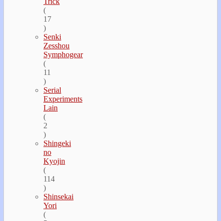
Trick
(
17
)
Senki
Zesshou
Symphogear
(
11
)
Serial
Experiments
Lain
(
2
)
Shingeki
no
Kyojin
(
114
)
Shinsekai
Yori
(