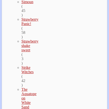
Simoun
(
45
)
Strawberry
Panic!
(
58
)
Strawberry
shake
sweet
(
3
)
Strike
Witches
(
42
)
The
Aquatope
on
White
Sand