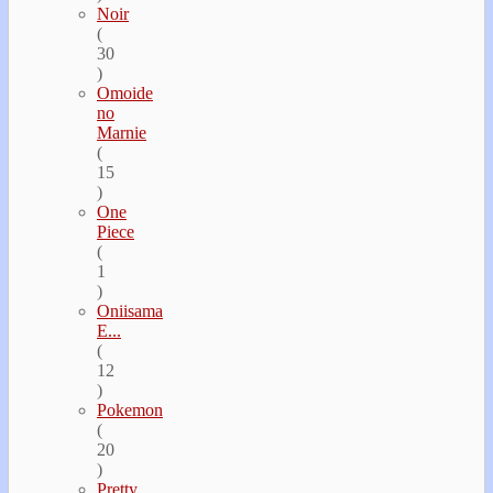
Noir
(
30
)
Omoide
no
Marnie
(
15
)
One
Piece
(
1
)
Oniisama
E...
(
12
)
Pokemon
(
20
)
Pretty