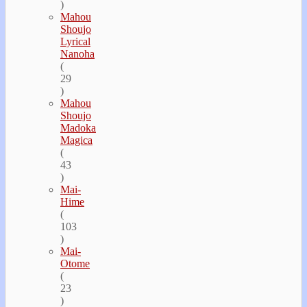
)
Mahou
Shoujo
Lyrical
Nanoha
(
29
)
Mahou
Shoujo
Madoka
Magica
(
43
)
Mai-
Hime
(
103
)
Mai-
Otome
(
23
)