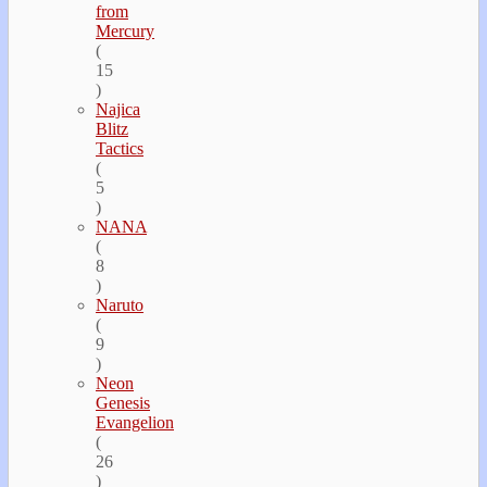
from
Mercury
(
15
)
Najica
Blitz
Tactics
(
5
)
NANA
(
8
)
Naruto
(
9
)
Neon
Genesis
Evangelion
(
26
)