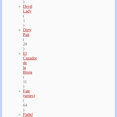
)
Devil
Lady
(
1
)
Dirty
Pair
(
28
)
El
Cazador
de
la
Bruja
(
11
)
Fate
(series)
(
64
)
Fight!