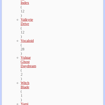
Index
(
12
)
Valkyrie
Drive
(
12
)
Vocaloid
(
28
)
Vulgar
Ghost
Daydream
(
2
)
Witch
Blade
(
1
)
Yami