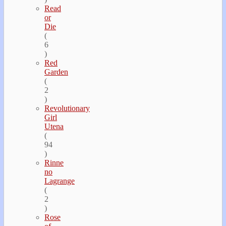
Read
or
Die
(
6
)
Red
Garden
(
2
)
Revolutionary
Girl
Utena
(
94
)
Rinne
no
Lagrange
(
2
)
Rose