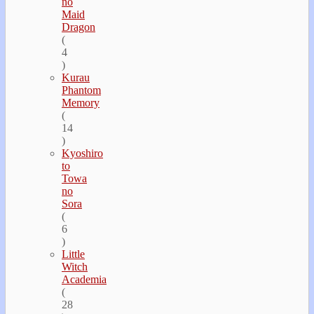
no
Maid
Dragon
(
4
)
Kurau
Phantom
Memory
(
14
)
Kyoshiro
to
Towa
no
Sora
(
6
)
Little
Witch
Academia
(
28