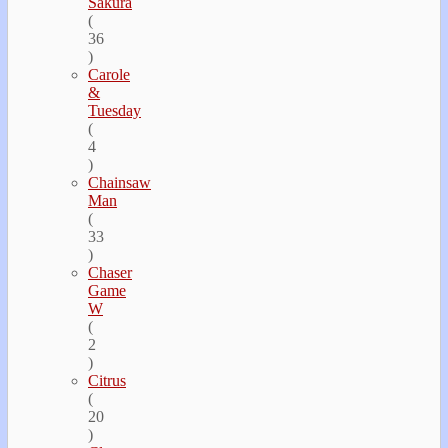
Sakura
(
36
)
Carole
&
Tuesday
(
4
)
Chainsaw
Man
(
33
)
Chaser
Game
W
(
2
)
Citrus
(
20
)