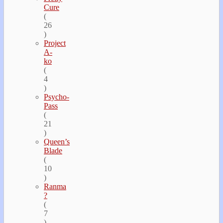
Cure
(
26
)
Project
A-
ko
(
4
)
Psycho-
Pass
(
21
)
Queen’s
Blade
(
10
)
Ranma
?
(
7
)