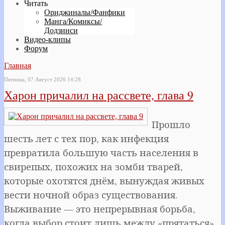
Читать
Ориджиналы/Фанфики
Манга/Комиксы/
Додзинси
Видео-клипы
Форум
Главная
Пятница, 07 Август 2026 14:28
Харон причалил на рассвете, глава 9
Прошло
шесть лет с тех пор, как инфекция
превратила большую часть населения в
свирепых, похожих на зомби тварей,
которые охотятся днём, вынуждая живых
вести ночной образ существования.
Выживание — это непрерывная борьба,
когда выбор стоит лишь между «прятаться»