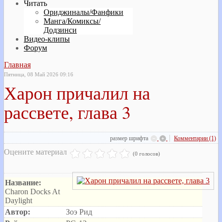
Читать
Ориджиналы/Фанфики
Манга/Комиксы/
Додзинси
Видео-клипы
Форум
Главная
Пятница, 08 Май 2026 09:16
Харон причалил на
рассвете, глава 3
размер шрифта
Комментарии (1)
Оцените материал
(0 голосов)
Название:
Charon Docks At
Daylight
Автор:
Зоэ Рид