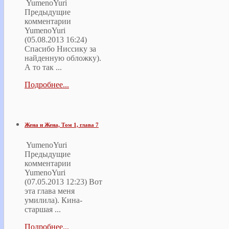
YumenoYuri
Предыдущие
комментарии
YumenoYuri
(05.08.2013 16:24)
Спасибо Ниссику за
найденную обложку).
А то так ...
Подробнее...
Жена и Жена, Том 1, глава 7
YumenoYuri
Предыдущие
комментарии
YumenoYuri
(07.05.2013 12:23) Вот
эта глава меня
умилила). Кина-
старшая ...
Подробнее...