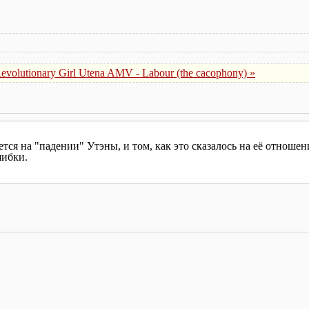
evolutionary Girl Utena AMV - Labour (the cacophony) »
тся на "падении" Утэны, и том, как это сказалось на её отноше
шибки.