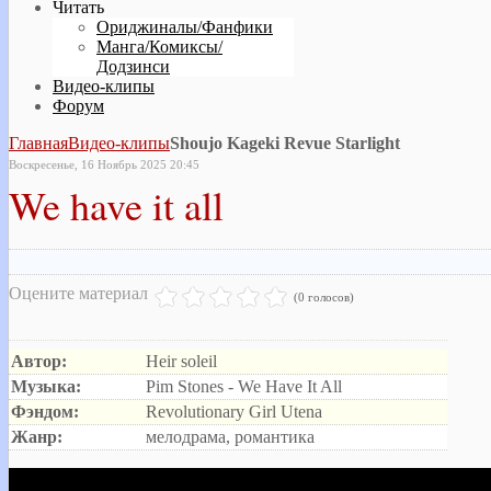
Читать
Ориджиналы/Фанфики
Манга/Комиксы/
Додзинси
Видео-клипы
Форум
Главная
Видео-клипы
Shoujo Kageki Revue Starlight
Воскресенье, 16 Ноябрь 2025 20:45
We have it all
Оцените материал
(0 голосов)
Автор:
Heir soleil
Музыка:
Pim Stones - We Have It All
Фэндом:
Revolutionary Girl Utena
Жанр:
мелодрама, романтика