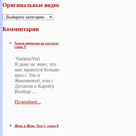
Оригинальные
видео
Комментарии
Харон причалил на рассвете,
глава 9
YumenoYuri
Я даже не знаю, что
мне нравится больше:
арка с Эхо и
Женевьевой, или с
Дуганом и Карой))
Вообще ...
Подробнее...
Жена и Жена, Том 1, глава 8