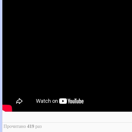
Прочитано
419
раз