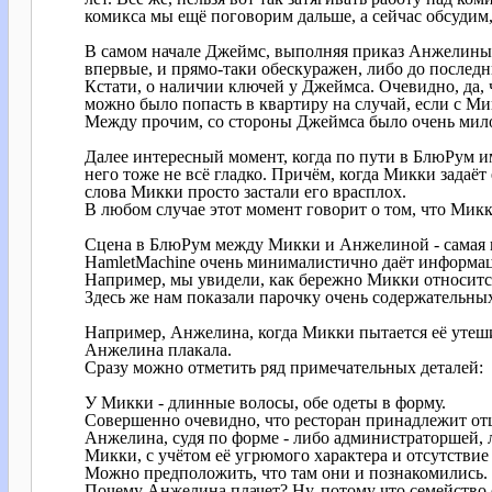
комикса мы ещё поговорим дальше, а сейчас обсудим, 
В самом начале Джеймс, выполняя приказ Анжелины, о
впервые, и прямо-таки обескуражен, либо до послед
Кстати, о наличии ключей у Джеймса. Очевидно, да,
можно было попасть в квартиру на случай, если с Ми
Между прочим, со стороны Джеймса было очень мило п
Далее интересный момент, когда по пути в БлюРум и
него тоже не всё гладко. Причём, когда Микки задаё
слова Микки просто застали его врасплох.
В любом случае этот момент говорит о том, что Мик
Сцена в БлюРум между Микки и Анжелиной - самая ин
HamletMachine очень минималистично даёт информаци
Например, мы увидели, как бережно Микки относитс
Здесь же нам показали парочку очень содержательных
Например, Анжелина, когда Микки пытается её утешит
Анжелина плакала.
Сразу можно отметить ряд примечательных деталей:
У Микки - длинные волосы, обе одеты в форму.
Совершенно очевидно, что ресторан принадлежит от
Анжелина, судя по форме - либо администраторшей,
Микки, с учётом её угрюмого характера и отсутствие
Можно предположить, что там они и познакомились.
Почему Анжелина плачет? Ну, потому что семейство о