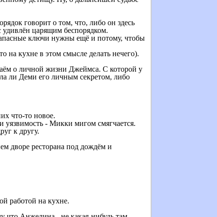
ядок говорит о том, что, либо он здесь
с удивлён царящим беспорядком.
 запасные ключи нужны ещё и потому, чтобы
о на кухне в этом смысле делать нечего).
наём о личной жизни Джеймса. С которой у
ыла ли Деми его личным секретом, либо
их что-то новое.
 уязвимость - Микки мигом смягчается.
руг к другу.
нем дворе ресторана под дождём и
ой работой на кухне.
у что Анжелина - не какая-нибудь там