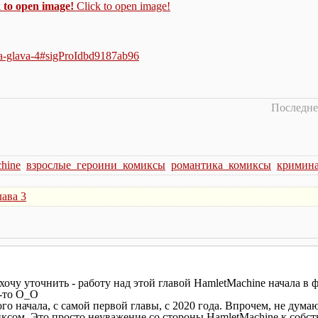
 to open image!
Click to open image!
ka-glava-4#sigProIdbd9187ab96
Последнее
hine
взрослые_героини_комиксы
романтика_комиксы
кримин
ава 3
очу уточнить - работу над этой главой HamletMachine начала в фе
м-то О_О
ого начала, с самой первой главы, с 2020 года. Впрочем, не думаю
омиксом. Это просто неуважение со стороны HamletMachine к собс