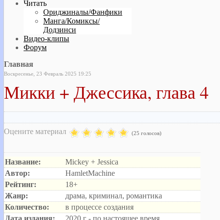
Читать
Ориджиналы/Фанфики
Манга/Комиксы/
Додзинси
Видео-клипы
Форум
Главная
Воскресенье, 23 Февраль 2025 19:25
Микки + Джессика, глава 4
Оцените материал
(25 голосов)
Название:
Mickey + Jessica
Автор:
HamletMachine
Рейтинг:
18+
Жанр:
драма, криминал, романтика
Количество:
в процессе создания
Дата издания:
2020 г - по настоящее время