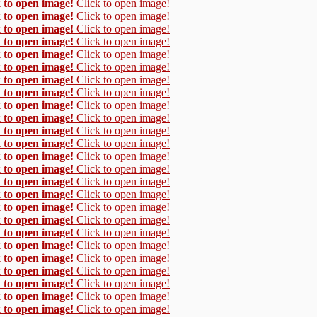
 to open image!
Click to open image!
 to open image!
Click to open image!
 to open image!
Click to open image!
 to open image!
Click to open image!
 to open image!
Click to open image!
 to open image!
Click to open image!
 to open image!
Click to open image!
 to open image!
Click to open image!
 to open image!
Click to open image!
 to open image!
Click to open image!
 to open image!
Click to open image!
 to open image!
Click to open image!
 to open image!
Click to open image!
 to open image!
Click to open image!
 to open image!
Click to open image!
 to open image!
Click to open image!
 to open image!
Click to open image!
 to open image!
Click to open image!
 to open image!
Click to open image!
 to open image!
Click to open image!
 to open image!
Click to open image!
 to open image!
Click to open image!
 to open image!
Click to open image!
 to open image!
Click to open image!
 to open image!
Click to open image!