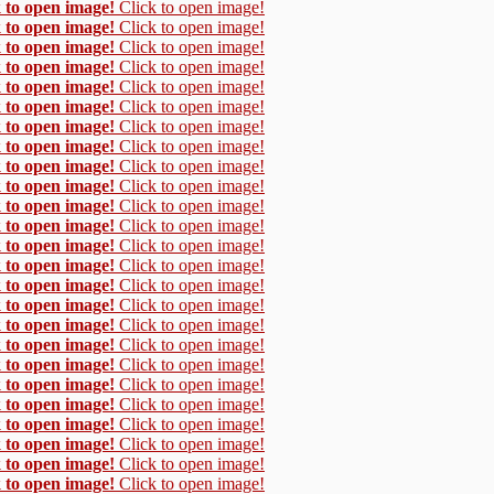
 to open image!
Click to open image!
 to open image!
Click to open image!
 to open image!
Click to open image!
 to open image!
Click to open image!
 to open image!
Click to open image!
 to open image!
Click to open image!
 to open image!
Click to open image!
 to open image!
Click to open image!
 to open image!
Click to open image!
 to open image!
Click to open image!
 to open image!
Click to open image!
 to open image!
Click to open image!
 to open image!
Click to open image!
 to open image!
Click to open image!
 to open image!
Click to open image!
 to open image!
Click to open image!
 to open image!
Click to open image!
 to open image!
Click to open image!
 to open image!
Click to open image!
 to open image!
Click to open image!
 to open image!
Click to open image!
 to open image!
Click to open image!
 to open image!
Click to open image!
 to open image!
Click to open image!
 to open image!
Click to open image!