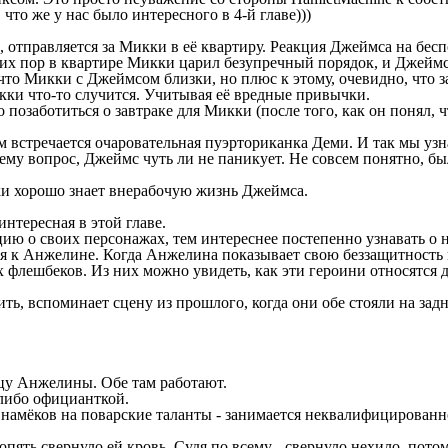
что же у нас было интересного в 4-й главе)))
тправляется за Микки в её квартиру. Реакция Джеймса на беспор
них пор в квартире Микки царил безупречный порядок, и Джейм
 что Микки с Джеймсом близки, но плюс к этому, очевидно, что
кки что-то случится. Учитывая её вредные привычки.
озаботиться о завтраке для Микки (после того, как он понял, чт
м встречается очаровательная пуэрториканка Деми. И так мы уз
т ему вопрос, Джеймс чуть ли не паникует. Не совсем понятно, б
ки хорошо знает внерабочую жизнь Джеймса.
тересная в этой главе.
ю о своих персонажах, тем интереснее постепенно узнавать о н
я к Анжелине. Когда Анжелина показывает свою беззащитность и
 флешбеков. Из них можно увидеть, как эти героини относятся д
ь, вспоминает сцену из прошлого, когда они обе стояли на зад
цу Анжелины. Обе там работают.
 либо официанткой.
 намёков на поварские таланты - занимается неквалифицированн
пять свернуло ей кровь. Судя по всему - свернуло нехило, потом