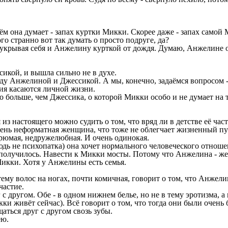
ём она думает - запах куртки Микки. Скорее даже - запах самой
о странно вот так думать о просто подруге, да?
укрывая себя и Анжелину курткой от дождя. Думаю, Анжелине о
икой, и вышла сильно не в духе.
ду Анжелиной и Джессикой. А мы, конечно, задаёмся вопросом -
ия касаются личной жизни.
о больше, чем Джессика, о которой Микки особо и не думает на 
из настоящего можно судить о том, что вряд ли в детстве её ча
очень неформатная женщина, что тоже не облегчает жизненный пу
грюмая, недружелюбная. И очень одинокая.
дь не психопатка) она хочет нормального человеческого отноше
получилось. Навести к Микки мосты. Потому что Анжелина - же
 Микки. Хотя у Анжелины есть семья.
му волос на ногах, почти комичная, говорит о том, что Анжелин
частие.
 другом. Обе - в одном нижнем белье, но не в тему эротизма, а п
кки живёт сейчас). Всё говорит о том, что тогда они были очень 
аться друг с другом свозь зубы.
ею.