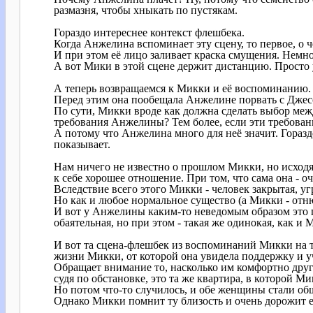
размазня, чтобы хныкать по пустякам.
Гораздо интереснее контекст флешбека.
Когда Анжелина вспоминает эту сцену, то первое, о ч
И при этом её лицо заливает краска смущения. Немног
А вот Мики в этой сцене держит дистанцию. Просто 
А теперь возвращаемся к Микки и её воспоминанию.
Перед этим она пообещала Анжелине порвать с Джесс
По сути, Микки вроде как должна сделать выбор меж
требования Анжелины? Тем более, если эти требован
А потому что Анжелина много для неё значит. Горазд
показывает.
Нам ничего не известно о прошлом Микки, но исходя 
к себе хорошее отношение. При том, что сама она - 
Вследствие всего этого Микки - человек закрытая, у
Но как и любое нормальное существо (а Микки - отню
И вот у Анжелины каким-то неведомым образом это 
обаятельная, но при этом - такая же одинокая, как и
И вот та сцена-флешбек из воспоминаний Микки на те
жизни Микки, от которой она увидела поддержку и у
Обращает внимание то, насколько им комфортно друг с
судя по обстановке, это та же квартира, в которой Ми
Но потом что-то случилось, и обе женщины стали общ
Однако Микки помнит ту близость и очень дорожит 