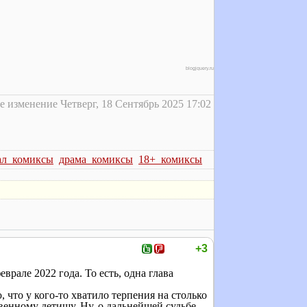
blogjquery.ru
 изменение Четверг, 18 Сентябрь 2025 17:02
ал_комиксы
драма_комиксы
18+_комиксы
+3
врале 2022 года. То есть, одна глава
, что у кого-то хватило терпения на столько
твенному детищу. Ну, о дальнейшей судьбе