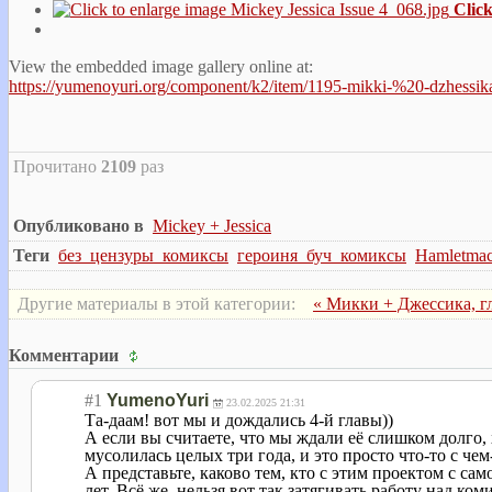
Click
View the embedded image gallery online at:
https://yumenoyuri.org/component/k2/item/1195-mikki-%20-dzhessi
Прочитано
2109
раз
Опубликовано в
Mickey + Jessica
Теги
без_цензуры_комиксы
героиня_буч_комиксы
Hamletmac
Другие материалы в этой категории:
« Микки + Джессика, гл
Комментарии
#1
YumenoYuri
23.02.2025 21:31
Та-даам! вот мы и дождались 4-й главы))
А если вы считаете, что мы ждали её слишком долго, х
мусолилась целых три года, и это просто что-то с че
А представьте, каково тем, кто с этим проектом с сам
лет. Всё же, нельзя вот так затягивать работу над к