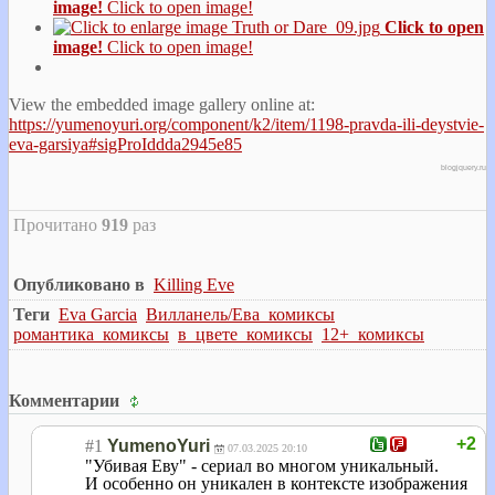
image!
Click to open image!
Click to open
image!
Click to open image!
View the embedded image gallery online at:
https://yumenoyuri.org/component/k2/item/1198-pravda-ili-deystvie-
eva-garsiya#sigProIddda2945e85
blogjquery.ru
Прочитано
919
раз
Опубликовано в
Killing Eve
Теги
Eva Garcia
Вилланель/Ева_комиксы
романтика_комиксы
в_цвете_комиксы
12+_комиксы
Комментарии
+2
#1
YumenoYuri
07.03.2025 20:10
"Убивая Еву" - сериал во многом уникальный.
И особенно он уникален в контексте изображения