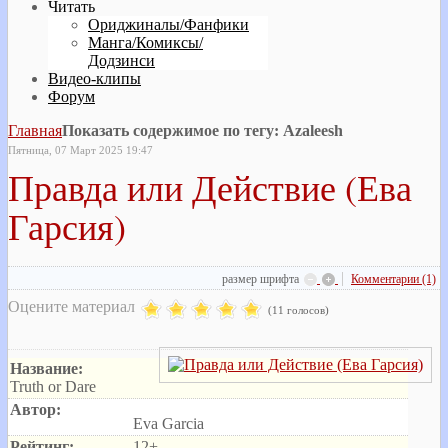
Читать
Ориджиналы/Фанфики
Манга/Комиксы/
Додзинси
Видео-клипы
Форум
Главная
Показать содержимое по тегу: Azaleesh
Пятница, 07 Март 2025 19:47
Правда или Действие (Ева
Гарсия)
размер шрифта
Комментарии (1)
Оцените материал
(11 голосов)
Название:
Truth or Dare
Автор:
Eva Garcia
Рейтинг:
12+